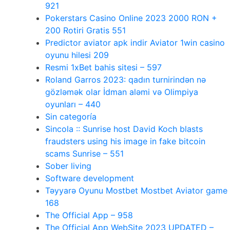
921
Pokerstars Casino Online 2023 2000 RON +
200 Rotiri Gratis 551
Predictor aviator apk indir Aviator 1win casino
oyunu hilesi 209
Resmi 1xBet bahis sitesi – 597
Roland Garros 2023: qadın turnirindən nə
gözləmək olar İdman aləmi və Olimpiya
oyunları – 440
Sin categoría
Sincola :: Sunrise host David Koch blasts
fraudsters using his image in fake bitcoin
scams Sunrise – 551
Sober living
Software development
Təyyarə Oyunu Mostbet Mostbet Aviator game
168
The Official App – 958
The Official App WebSite 2023 UPDATED –