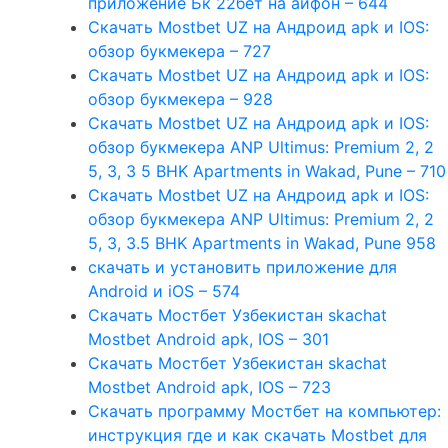
приложение Бк 22бет на айфон – 644
Скачать Mostbet UZ на Андроид apk и IOS:
обзор букмекера – 727
Скачать Mostbet UZ на Андроид apk и IOS:
обзор букмекера – 928
Скачать Mostbet UZ на Андроид apk и IOS:
обзор букмекера ANP Ultimus: Premium 2, 2
5, 3, 3 5 BHK Apartments in Wakad, Pune – 710
Скачать Mostbet UZ на Андроид apk и IOS:
обзор букмекера ANP Ultimus: Premium 2, 2
5, 3, 3.5 BHK Apartments in Wakad, Pune 958
скачать и установить приложение для
Android и iOS – 574
Скачать Мостбет Узбекистан skachat
Mostbet Android apk, IOS – 301
Скачать Мостбет Узбекистан skachat
Mostbet Android apk, IOS – 723
Скачать программу Мостбет на компьютер:
инструкция где и как скачать Mostbet для