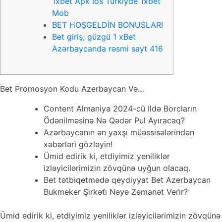
1xbet Apk Ios Türkiyde 1xbet
Mob
BET HOŞGELDİN BONUSLARI
Bet giriş, güzgü 1 xBet
Azərbaycanda rəsmi sayt 416
Bet Promosyon Kodu Azerbaycan Və…
Content Almaniya 2024-cü Ildə Borcların
Ödənilməsinə Nə Qədər Pul Ayıracaq?
Azərbaycanın ən yaxşı müəssisələrindən
xəbərləri gözləyin!
Ümid edirik ki, etdiyimiz yeniliklər
izləyicilərimizin zövqünə uyğun olacaq.
Bet tətbiqetmədə qeydiyyat Bet Azerbaycan
Bukmeker Şi̇rkəti̇ Nəyə Zəmanət Veri̇r?
Ümid edirik ki, etdiyimiz yeniliklər izləyicilərimizin zövqünə