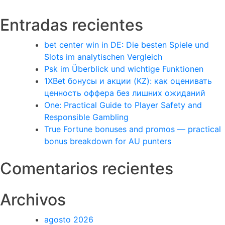
Entradas recientes
bet center win in DE: Die besten Spiele und
Slots im analytischen Vergleich
Psk im Überblick und wichtige Funktionen
1XBet бонусы и акции (KZ): как оценивать
ценность оффера без лишних ожиданий
One: Practical Guide to Player Safety and
Responsible Gambling
True Fortune bonuses and promos — practical
bonus breakdown for AU punters
Comentarios recientes
Archivos
agosto 2026