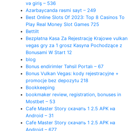
və giriş – 536
Azərbaycanda rəsmi sayt – 249
Best Online Slots Of 2023: Top 8 Casinos To
Play Real Money Slot Games 725
Bettilt
Bezpłatna Kasa Za Rejestrację Krajowe vulkan
vegas gry za 1 grosz Kasyna Pochodzące z
Bonusami W Start 12
blog
Bonus endirimler Təhsil Portalı – 67
Bonus Vulkan Vegas: kody rejestracyjne +
promocje bez depozytu 218
Bookkeeping
bookmaker review, registration, bonuses in
Mostbet – 53
Cafe Master Story скачать 1 2.5 APK на
Android – 31
Cafe Master Story скачать 1 2.5 APK на
Android – 677