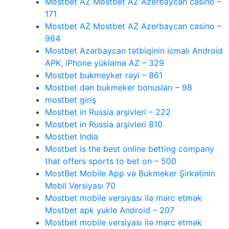
Mostbet AZ Mostbet AZ Azerbaycan casino –
171
Mostbet AZ Mostbet AZ Azerbaycan casino –
964
Mostbet Azərbaycan tətbiqinin icmalı Android
APK, iPhone yükləmə AZ – 329
Mostbet bukmeyker rəyi – 861
Mostbet dən bukmeker bonusları – 98
mostbet giriş
Mostbet in Russia arşivleri – 222
Mostbet in Russia arşivleri 810
Mostbet India
Mostbet is the best online betting company
that offers sports to bet on – 500
MostBet Mobile App və Bukmeker Şirkətinin
Mobil Versiyası 70
Mostbet mobile versiyası ilə mərc etmək
Mostbet apk yukle Android – 207
Mostbet mobile versiyası ilə mərc etmək