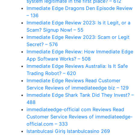
system legitimate in the first place? – 612
Immediate Edge Dragons Den Episode Review
– 136
Immediate Edge Review 2023: Is it Legit, or a
Scam? Signup Now! – 55
Immediate Edge Review 2023: Scam or Legit
Secret? – 576
Immediate Edge Review: How Immediate Edge
App Software Works? – 508
Immediate Edge Reviews Australia: Is It Safe
Trading Robot? – 620
Immediate Edge Reviews Read Customer
Service Reviews of immediateedge biz – 129
Immediate Edge Shark Tank Did They Invest? –
488
immediateedge-official com Reviews Read
Customer Service Reviews of immediateedge-
official.com – 333
Istanbulcasi Giriş Istanbulcasino 269