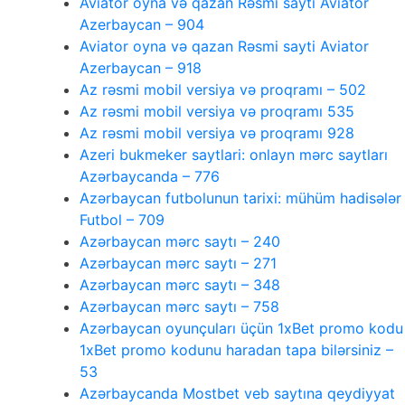
Aviator oyna və qazan Rəsmi sayti Aviator
Azerbaycan – 904
Aviator oyna və qazan Rəsmi sayti Aviator
Azerbaycan – 918
Az rəsmi mobil versiya və proqramı – 502
Az rəsmi mobil versiya və proqramı 535
Az rəsmi mobil versiya və proqramı 928
Azeri bukmeker saytlari: onlayn mərc saytları
Azərbaycanda – 776
Azərbaycan futbolunun tarixi: mühüm hadisələr
Futbol – 709
Azərbaycan mərc saytı – 240
Azərbaycan mərc saytı – 271
Azərbaycan mərc saytı – 348
Azərbaycan mərc saytı – 758
Azərbaycan oyunçuları üçün 1xBet promo kodu
1xBet promo kodunu haradan tapa bilərsiniz –
53
Azərbaycanda Mostbet veb saytına qeydiyyat