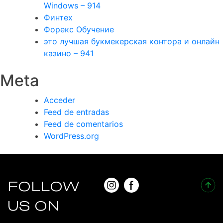
Windows – 914
Финтех
Форекс Обучение
это лучшая букмекерская контора и онлайн
казино – 941
Meta
Acceder
Feed de entradas
Feed de comentarios
WordPress.org
FOLLOW
US ON