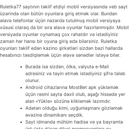
Ruletka77 saytının təklif etdiyi mobil versiyasında veb sayt
üzərində olan bütün oyunlara giriş etmək olar. Bundan
əlavə telefonlar üçün nəzərdə tutulmuş mobil versiyaya
xüsusi olaraq da bir sıra əlavə oyunlar hazırlanmışdır. Mobil
versiyada oyunlar oynamaq çox rahatdır və istədiyiniz
zaman hər hansı bir oyuna giriş edə bilərsiniz. Ruletka
oyunları təklif edən kazino şirkətləri sizdən bəzi hallarda
hesabınızı təsdiqləmək üçün əlavə sənədlər istəyə bilər.
Burada isə sizdən, ölkə, valyuta e-Mail
adresiniz və təyin etmək istədiyiniz şifrə tələb
olunur.
Android cihazlarına MostBet apk yükləmək
üçün rəsmi sayta daxil olub, aşağı hissədə yer
alan «Yüklə» sözünə klikləmək lazımdır.
Adətən olduğu kimi, uyğunlaşmanı gözləmək
əvəzinə dinamikanı seçdik.
Sayt idmanda mühüm hadisə və ya bayramla
üst-üstə düşən dövri promosyonlara ev