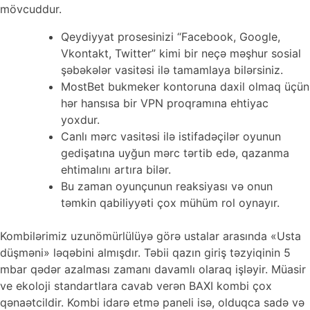
mövcuddur.
Qeydiyyat prosesinizi “Facebook, Google,
Vkontakt, Twitter” kimi bir neçə məşhur sosial
şəbəkələr vasitəsi ilə tamamlaya bilərsiniz.
MostBet bukmeker kontoruna daxil olmaq üçün
hər hansısa bir VPN proqramına ehtiyac
yoxdur.
Canlı mərc vasitəsi ilə istifadəçilər oyunun
gedişatına uyğun mərc tərtib edə, qazanma
ehtimalını artıra bilər.
Bu zaman oyunçunun reaksiyası və onun
təmkin qabiliyyəti çox mühüm rol oynayır.
Kombilərimiz uzunömürlülüyə görə ustalar arasında «Usta
düşməni» ləqəbini almışdır. Təbii qazın giriş təzyiqinin 5
mbar qədər azalması zamanı davamlı olaraq işləyir. Müasir
ve ekoloji standartlara cavab verən BAXI kombi çox
qənaətcildir. Kombi idarə etmə paneli isə, olduqca sadə və