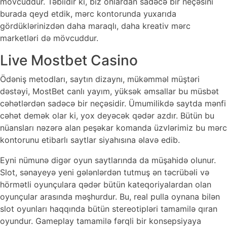
mövcuddur. Təbiidir ki, biz onlardan sadəcə bir neçəsini
burada qeyd etdik, mərc kontorunda yuxarıda
gördüklərinizdən daha maraqlı, daha kreativ mərc
marketləri də mövcuddur.
Live Mostbet Casino
Ödəniş metodları, saytın dizaynı, mükəmməl müştəri
dəstəyi, MostBet canlı yayım, yüksək əmsallar bu müsbət
cəhətlərdən sadəcə bir neçəsidir. Ümumilikdə saytda mənfi
cəhət demək olar ki, yox deyəcək qədər azdır. Bütün bu
nüansları nəzərə alan peşəkar komanda üzvlərimiz bu mərc
kontorunu etibarlı saytlar siyahısına əlavə edib.
Eyni nümunə digər oyun saytlarında da müşahidə olunur.
Slot, sənayeyə yeni gələnlərdən tutmuş ən təcrübəli və
hörmətli oyunçulara qədər bütün kateqoriyalardan olan
oyunçular arasında məşhurdur. Bu, real pulla oynana bilən
slot oyunları haqqında bütün stereotipləri tamamilə qıran
oyundur. Gameplay tamamilə fərqli bir konsepsiyaya