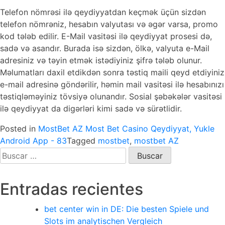
Telefon nömrəsi ilə qeydiyyatdan keçmək üçün sizdən
telefon nömrəniz, hesabın valyutası və əgər varsa, promo
kod tələb edilir. E-Mail vasitəsi ilə qeydiyyat prosesi də,
sadə və asandır. Burada isə sizdən, ölkə, valyuta e-Mail
adresiniz və təyin etmək istədiyiniz şifrə tələb olunur.
Məlumatları daxil etdikdən sonra təstiq maili qeyd etdiyiniz
e-mail adresinə göndərilir, həmin mail vasitəsi ilə hesabınızı
təstiqləməyiniz tövsiyə olunandır. Sosial şəbəkələr vasitəsi
ilə qeydiyyat da digərləri kimi sadə və sürətlidir.
Posted in
MostBet AZ Most Bet Casino Qeydiyyat, Yukle
Android App - 83
Tagged
mostbet
,
mostbet AZ
Buscar:
Entradas recientes
bet center win in DE: Die besten Spiele und
Slots im analytischen Vergleich