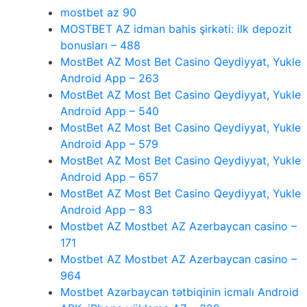
mostbet az 90
MOSTBET AZ idman bahis şirkəti: ilk depozit
bonusları – 488
MostBet AZ Most Bet Casino Qeydiyyat, Yukle
Android App – 263
MostBet AZ Most Bet Casino Qeydiyyat, Yukle
Android App – 540
MostBet AZ Most Bet Casino Qeydiyyat, Yukle
Android App – 579
MostBet AZ Most Bet Casino Qeydiyyat, Yukle
Android App – 657
MostBet AZ Most Bet Casino Qeydiyyat, Yukle
Android App – 83
Mostbet AZ Mostbet AZ Azerbaycan casino –
171
Mostbet AZ Mostbet AZ Azerbaycan casino –
964
Mostbet Azərbaycan tətbiqinin icmalı Android