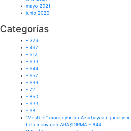
mayo 2021
junio 2020
Categorías
– 326
– 467
– 512
– 633
– 644
– 657
– 696
– 72
– 850
– 933
– 98
"Mostbet" mərc oyunları Azərbaycan gəncliyini
belə məhv edir ARAŞDIRMA – 644