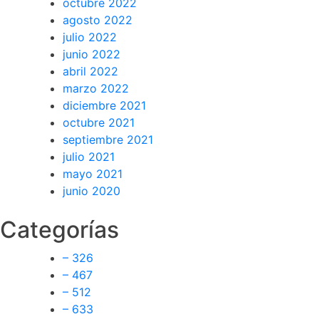
octubre 2022
agosto 2022
julio 2022
junio 2022
abril 2022
marzo 2022
diciembre 2021
octubre 2021
septiembre 2021
julio 2021
mayo 2021
junio 2020
Categorías
– 326
– 467
– 512
– 633