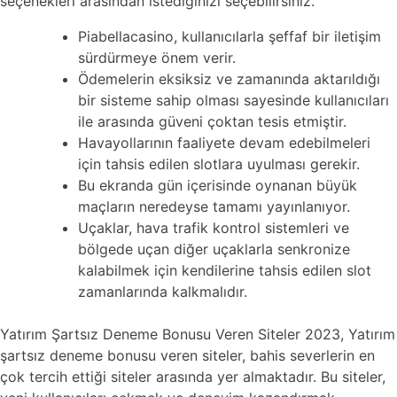
seçenekleri arasından istediğinizi seçebilirsiniz.
Piabellacasino, kullanıcılarla şeffaf bir iletişim
sürdürmeye önem verir.
Ödemelerin eksiksiz ve zamanında aktarıldığı
bir sisteme sahip olması sayesinde kullanıcıları
ile arasında güveni çoktan tesis etmiştir.
Havayollarının faaliyete devam edebilmeleri
için tahsis edilen slotlara uyulması gerekir.
Bu ekranda gün içerisinde oynanan büyük
maçların neredeyse tamamı yayınlanıyor.
Uçaklar, hava trafik kontrol sistemleri ve
bölgede uçan diğer uçaklarla senkronize
kalabilmek için kendilerine tahsis edilen slot
zamanlarında kalkmalıdır.
Yatırım Şartsız Deneme Bonusu Veren Siteler 2023, Yatırım
şartsız deneme bonusu veren siteler, bahis severlerin en
çok tercih ettiği siteler arasında yer almaktadır. Bu siteler,