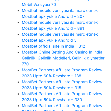
Mobil Versiyası 70
Mostbet mobile versiyası ilə mərc etmək
Mostbet apk yukle Android – 207
Mostbet mobile versiyası ilə mərc etmək
Mostbet apk yukle Android – 891
Mostbet mobile versiyası ilə mərc etmək
Mostbet apk yukle Android 3
Mostbet official site in india – 312
Mostbet Online Betting And Casino In India
Gəlinlik, Gəlinlik Modelleri, Gəlinlik qiymətləri –
770
MostBet Partners Affiliate Program Review
2023 Upto 60% Revshare – 138
MostBet Partners Affiliate Program Review
2023 Upto 60% Revshare – 315
MostBet Partners Affiliate Program Review
2023 Upto 60% Revshare – 330
MostBet Partners Affiliate Program Review