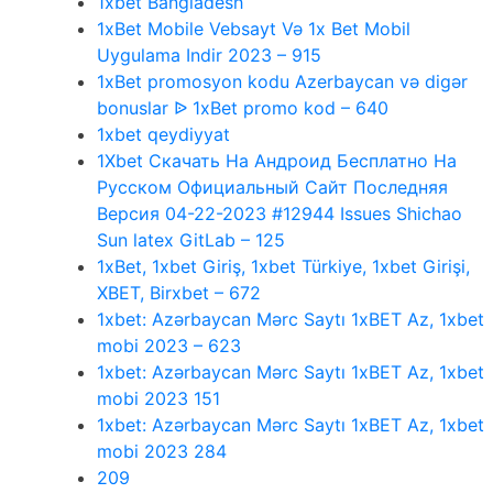
1xbet Bangladesh
1xBet Mobile Vebsayt Və 1x Bet Mobil
Uygulama Indir 2023 – 915
1xBet promosyon kodu Azerbaycan və digər
bonuslar ᐉ 1xBet promo kod – 640
1xbet qeydiyyat
1Xbet Скачать На Андроид Бесплатно На
Русском Официальный Сайт Последняя
Версия 04-22-2023 #12944 Issues Shichao
Sun latex GitLab – 125
1xBet, 1xbet Giriş, 1xbet Türkiye, 1xbet Girişi,
XBET, Birxbet – 672
1xbet: Azərbaycan Mərc Saytı 1xBET Az, 1xbet
mobi 2023 – 623
1xbet: Azərbaycan Mərc Saytı 1xBET Az, 1xbet
mobi 2023 151
1xbet: Azərbaycan Mərc Saytı 1xBET Az, 1xbet
mobi 2023 284
209