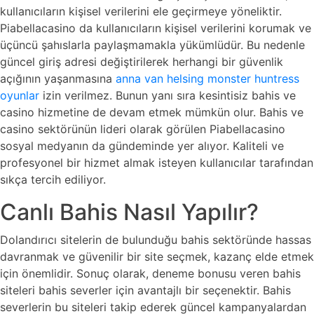
kullanıcıların kişisel verilerini ele geçirmeye yöneliktir.
Piabellacasino da kullanıcıların kişisel verilerini korumak ve
üçüncü şahıslarla paylaşmamakla yükümlüdür. Bu nedenle
güncel giriş adresi değiştirilerek herhangi bir güvenlik
açığının yaşanmasına
anna van helsing monster huntress
oyunlar
izin verilmez. Bunun yanı sıra kesintisiz bahis ve
casino hizmetine de devam etmek mümkün olur. Bahis ve
casino sektörünün lideri olarak görülen Piabellacasino
sosyal medyanın da gündeminde yer alıyor. Kaliteli ve
profesyonel bir hizmet almak isteyen kullanıcılar tarafından
sıkça tercih ediliyor.
Canlı Bahis Nasıl Yapılır?
Dolandırıcı sitelerin de bulunduğu bahis sektöründe hassas
davranmak ve güvenilir bir site seçmek, kazanç elde etmek
için önemlidir. Sonuç olarak, deneme bonusu veren bahis
siteleri bahis severler için avantajlı bir seçenektir. Bahis
severlerin bu siteleri takip ederek güncel kampanyalardan