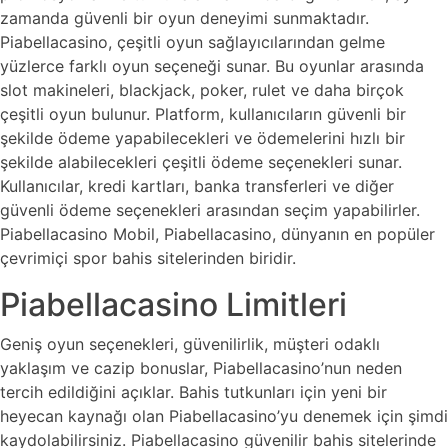
zamanda güvenli bir oyun deneyimi sunmaktadır.
Piabellacasino, çeşitli oyun sağlayıcılarından gelme
yüzlerce farklı oyun seçeneği sunar. Bu oyunlar arasında
slot makineleri, blackjack, poker, rulet ve daha birçok
çeşitli oyun bulunur. Platform, kullanıcıların güvenli bir
şekilde ödeme yapabilecekleri ve ödemelerini hızlı bir
şekilde alabilecekleri çeşitli ödeme seçenekleri sunar.
Kullanıcılar, kredi kartları, banka transferleri ve diğer
güvenli ödeme seçenekleri arasından seçim yapabilirler.
Piabellacasino Mobil, Piabellacasino, dünyanın en popüler
çevrimiçi spor bahis sitelerinden biridir.
Piabellacasino Limitleri
Geniş oyun seçenekleri, güvenilirlik, müşteri odaklı
yaklaşım ve cazip bonuslar, Piabellacasino’nun neden
tercih edildiğini açıklar. Bahis tutkunları için yeni bir
heyecan kaynağı olan Piabellacasino’yu denemek için şimdi
kaydolabilirsiniz. Piabellacasino güvenilir bahis sitelerinde