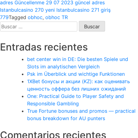
adres Güncellenme 29 07 2023 güncel adres
Istanbulcasino 270 yeni Istanbulcasino 271 giriş
779
Tagged
obhoc
,
obhoc TR
Buscar:
Entradas recientes
bet center win in DE: Die besten Spiele und
Slots im analytischen Vergleich
Psk im Überblick und wichtige Funktionen
1XBet бонусы и акции (KZ): как оценивать
ценность оффера без лишних ожиданий
One: Practical Guide to Player Safety and
Responsible Gambling
True Fortune bonuses and promos — practical
bonus breakdown for AU punters
Comentarios recientes