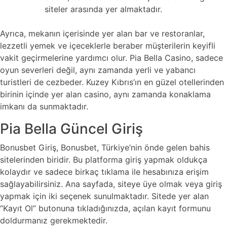
siteler arasında yer almaktadır.
Ayrıca, mekanın içerisinde yer alan bar ve restoranlar,
lezzetli yemek ve içeceklerle beraber müşterilerin keyifli
vakit geçirmelerine yardımcı olur. Pia Bella Casino, sadece
oyun severleri değil, aynı zamanda yerli ve yabancı
turistleri de cezbeder. Kuzey Kıbrıs’ın en güzel otellerinden
birinin içinde yer alan casino, aynı zamanda konaklama
imkanı da sunmaktadır.
Pia Bella Güncel Giriş
Bonusbet Giriş, Bonusbet, Türkiye’nin önde gelen bahis
sitelerinden biridir. Bu platforma giriş yapmak oldukça
kolaydır ve sadece birkaç tıklama ile hesabınıza erişim
sağlayabilirsiniz. Ana sayfada, siteye üye olmak veya giriş
yapmak için iki seçenek sunulmaktadır. Sitede yer alan
“Kayıt Ol” butonuna tıkladığınızda, açılan kayıt formunu
doldurmanız gerekmektedir.