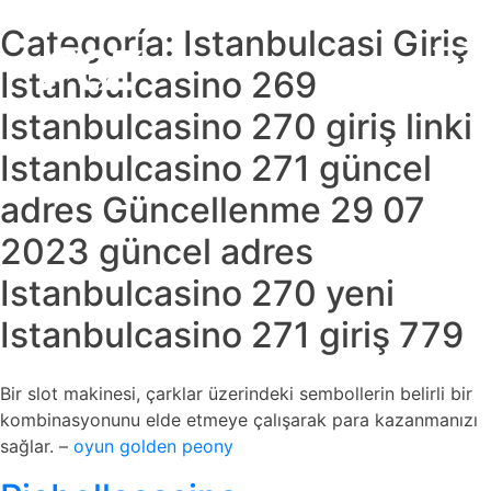
Categoría:
Istanbulcasi Giriş
Skip
to
Istanbulcasino 269
content
Istanbulcasino 270 giriş linki
Istanbulcasino 271 güncel
adres Güncellenme 29 07
2023 güncel adres
Istanbulcasino 270 yeni
Istanbulcasino 271 giriş 779
Bir slot makinesi, çarklar üzerindeki sembollerin belirli bir
kombinasyonunu elde etmeye çalışarak para kazanmanızı
sağlar. –
oyun golden peony