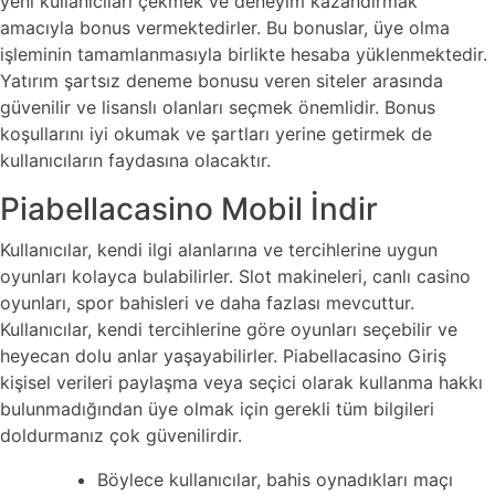
yeni kullanıcıları çekmek ve deneyim kazandırmak
amacıyla bonus vermektedirler. Bu bonuslar, üye olma
işleminin tamamlanmasıyla birlikte hesaba yüklenmektedir.
Yatırım şartsız deneme bonusu veren siteler arasında
güvenilir ve lisanslı olanları seçmek önemlidir. Bonus
koşullarını iyi okumak ve şartları yerine getirmek de
kullanıcıların faydasına olacaktır.
Piabellacasino Mobil İndir
Kullanıcılar, kendi ilgi alanlarına ve tercihlerine uygun
oyunları kolayca bulabilirler. Slot makineleri, canlı casino
oyunları, spor bahisleri ve daha fazlası mevcuttur.
Kullanıcılar, kendi tercihlerine göre oyunları seçebilir ve
heyecan dolu anlar yaşayabilirler. Piabellacasino Giriş
kişisel verileri paylaşma veya seçici olarak kullanma hakkı
bulunmadığından üye olmak için gerekli tüm bilgileri
doldurmanız çok güvenilirdir.
Böylece kullanıcılar, bahis oynadıkları maçı