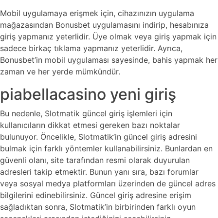
Mobil uygulamaya erişmek için, cihazınızın uygulama
mağazasından Bonusbet uygulamasını indirip, hesabınıza
giriş yapmanız yeterlidir. Üye olmak veya giriş yapmak için
sadece birkaç tıklama yapmanız yeterlidir. Ayrıca,
Bonusbet’in mobil uygulaması sayesinde, bahis yapmak her
zaman ve her yerde mümkündür.
piabellacasino yeni giriş
Bu nedenle, Slotmatik güncel giriş işlemleri için
kullanıcıların dikkat etmesi gereken bazı noktalar
bulunuyor. Öncelikle, Slotmatik’in güncel giriş adresini
bulmak için farklı yöntemler kullanabilirsiniz. Bunlardan en
güvenli olanı, site tarafından resmi olarak duyurulan
adresleri takip etmektir. Bunun yanı sıra, bazı forumlar
veya sosyal medya platformları üzerinden de güncel adres
bilgilerini edinebilirsiniz. Güncel giriş adresine erişim
sağladıktan sonra, Slotmatik’in birbirinden farklı oyun