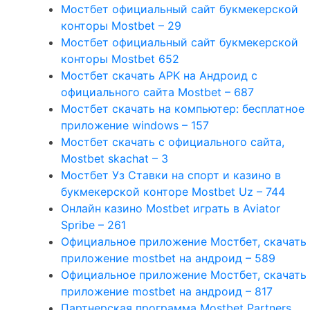
Мостбет официальный сайт букмекерской
конторы Mostbet – 29
Мостбет официальный сайт букмекерской
конторы Mostbet 652
Мостбет скачать APK на Андроид с
официального сайта Mostbet – 687
Мостбет скачать на компьютер: бесплатное
приложение windows – 157
Мостбет скачать с официального сайта,
Mostbet skachat – 3
Мостбет Уз Ставки на спорт и казино в
букмекерской конторе Mostbet Uz – 744
Онлайн казино Mostbet играть в Aviator
Spribe – 261
Официальное приложение Мостбет, скачать
приложение mostbet на андроид – 589
Официальное приложение Мостбет, скачать
приложение mostbet на андроид – 817
Партнерская программа Mostbet Partners