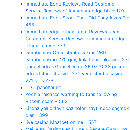
Immediate Edge Reviews Read Customer
Service Reviews of immediateedge biz – 129
Immediate Edge Shark Tank Did They Invest? –
488
immediateedge-official com Reviews Read
Customer Service Reviews of immediateedge-
official.com – 333
Istanbulcasi Giriş Istanbulcasino 269
Istanbulcasino 270 giriş linki Istanbulcasino 271
güncel adres Güncellenme 29 07 2023 güncel
adres Istanbulcasino 270 yeni Istanbulcasino
271 giriş 779
IT Образование
Kochie releases warning to fans following
Bitcoin scam – 562
Lisenziyalı onlayn kazinolar: saytı necə seçmək
olar – 399
live casino Mostbet online – 557
Meilleurs Casinos en Ligne » Repère Gambling