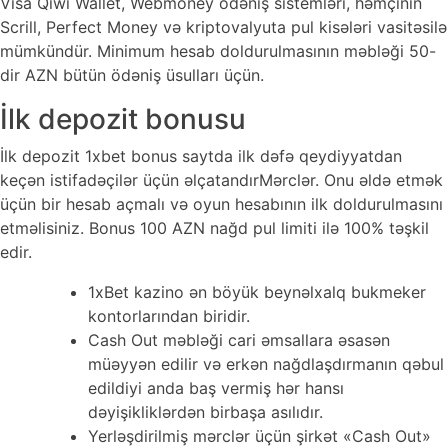
Visa Qiwi Wallet, Webmoney ödəniş sistemləri, həmçinin
Scrill, Perfect Money və kriptovalyuta pul kisələri vasitəsilə
mümkündür. Minimum hesab doldurulmasının məbləği 50-
dir AZN bütün ödəniş üsulları üçün.
İlk depozit bonusu
İlk depozit 1xbet bonus saytda ilk dəfə qeydiyyatdan
keçən istifadəçilər üçün əlçatandırMərclər. Onu əldə etmək
üçün bir hesab açmalı və oyun hesabının ilk doldurulmasını
etməlisiniz. Bonus 100 AZN nağd pul limiti ilə 100% təşkil
edir.
1xBet kazino ən böyük beynəlxalq bukmeker
kontorlarından biridir.
Cash Out məbləği cari əmsallara əsasən
müəyyən edilir və erkən nağdlaşdırmanın qəbul
edildiyi anda baş vermiş hər hansı
dəyişikliklərdən birbaşa asılıdır.
Yerləşdirilmiş mərclər üçün şirkət «Cash Out»