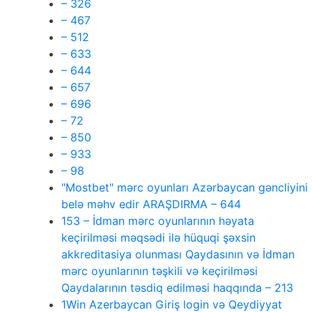
– 326
– 467
– 512
– 633
– 644
– 657
– 696
– 72
– 850
– 933
– 98
"Mostbet" mərc oyunları Azərbaycan gəncliyini
belə məhv edir ARAŞDIRMA – 644
153 – İdman mərc oyunlarının həyata
keçirilməsi məqsədi ilə hüquqi şəxsin
akkreditasiya olunması Qaydasının və İdman
mərc oyunlarının təşkili və keçirilməsi
Qaydalarının təsdiq edilməsi haqqında – 213
1Win Azerbaycan Giriş login və Qeydiyyat