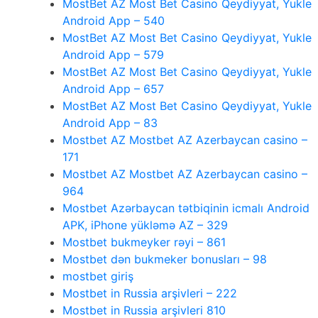
MostBet AZ Most Bet Casino Qeydiyyat, Yukle
Android App – 540
MostBet AZ Most Bet Casino Qeydiyyat, Yukle
Android App – 579
MostBet AZ Most Bet Casino Qeydiyyat, Yukle
Android App – 657
MostBet AZ Most Bet Casino Qeydiyyat, Yukle
Android App – 83
Mostbet AZ Mostbet AZ Azerbaycan casino –
171
Mostbet AZ Mostbet AZ Azerbaycan casino –
964
Mostbet Azərbaycan tətbiqinin icmalı Android
APK, iPhone yükləmə AZ – 329
Mostbet bukmeyker rəyi – 861
Mostbet dən bukmeker bonusları – 98
mostbet giriş
Mostbet in Russia arşivleri – 222
Mostbet in Russia arşivleri 810