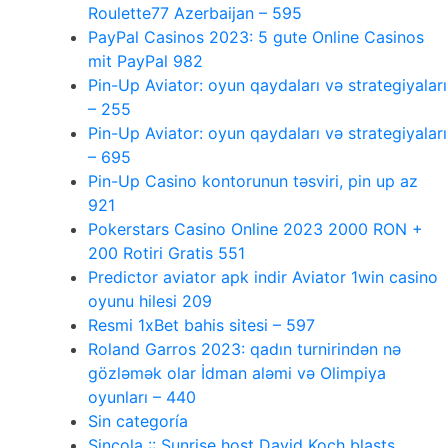
Roulette77 Azerbaijan – 595
PayPal Casinos 2023: 5 gute Online Casinos
mit PayPal 982
Pin-Up Aviator: oyun qaydaları və strategiyaları
– 255
Pin-Up Aviator: oyun qaydaları və strategiyaları
– 695
Pin-Up Casino kontorunun təsviri, pin up az
921
Pokerstars Casino Online 2023 2000 RON +
200 Rotiri Gratis 551
Predictor aviator apk indir Aviator 1win casino
oyunu hilesi 209
Resmi 1xBet bahis sitesi – 597
Roland Garros 2023: qadın turnirindən nə
gözləmək olar İdman aləmi və Olimpiya
oyunları – 440
Sin categoría
Sincola :: Sunrise host David Koch blasts