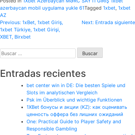
Posted in
1Xbet Azerbaycan MƏRC SAYTI GİRİŞ 1xbet
azerbaycan mobil uygulama yukle 61
Tagged
1xbet
,
1xbet
AZ
Navegación
Previous:
1xBet, 1xbet Giriş,
Next:
Entrada siguiente
1xbet Türkiye, 1xbet Girişi,
de
XBET, Birxbet
entradas
Buscar:
Entradas recientes
bet center win in DE: Die besten Spiele und
Slots im analytischen Vergleich
Psk im Überblick und wichtige Funktionen
1XBet бонусы и акции (KZ): как оценивать
ценность оффера без лишних ожиданий
One: Practical Guide to Player Safety and
Responsible Gambling