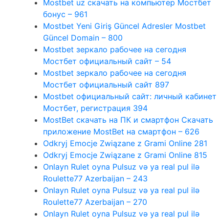
Mostbet uz скачать на компьютер Мостбет
бонус – 961
Mostbet Yeni Giriş Güncel Adresler Mostbet
Güncel Domain – 800
Mostbet зеркало рабочее на сегодня
Мостбет официальный сайт – 54
Mostbet зеркало рабочее на сегодня
Мостбет официальный сайт 897
Mostbet официальный сайт: личный кабинет
Мостбет, регистрация 394
MostBet скачать на ПК и смартфон Скачать
приложение MostBet на смартфон – 626
Odkryj Emocje Związane z Grami Online 281
Odkryj Emocje Związane z Grami Online 815
Onlayn Rulet oyna Pulsuz və ya real pul ilə
Roulette77 Azerbaijan – 243
Onlayn Rulet oyna Pulsuz və ya real pul ilə
Roulette77 Azerbaijan – 270
Onlayn Rulet oyna Pulsuz və ya real pul ilə