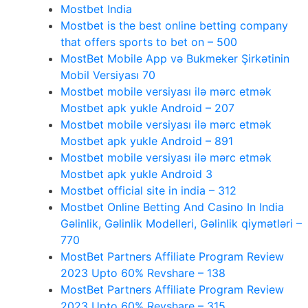
Mostbet India
Mostbet is the best online betting company
that offers sports to bet on – 500
MostBet Mobile App və Bukmeker Şirkətinin
Mobil Versiyası 70
Mostbet mobile versiyası ilə mərc etmək
Mostbet apk yukle Android – 207
Mostbet mobile versiyası ilə mərc etmək
Mostbet apk yukle Android – 891
Mostbet mobile versiyası ilə mərc etmək
Mostbet apk yukle Android 3
Mostbet official site in india – 312
Mostbet Online Betting And Casino In India
Gəlinlik, Gəlinlik Modelleri, Gəlinlik qiymətləri –
770
MostBet Partners Affiliate Program Review
2023 Upto 60% Revshare – 138
MostBet Partners Affiliate Program Review
2023 Upto 60% Revshare – 315