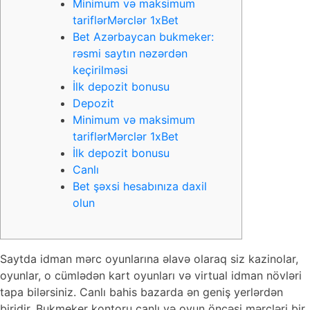
Minimum və maksimum
tariflərMərclər 1xBet
Bet Azərbaycan bukmeker:
rəsmi saytın nəzərdən
keçirilməsi
İlk depozit bonusu
Depozit
Minimum və maksimum
tariflərMərclər 1xBet
İlk depozit bonusu
Canlı
Bet şəxsi hesabınıza daxil
olun
Saytda idman mərc oyunlarına əlavə olaraq siz kazinolar,
oyunlar, o cümlədən kart oyunları və virtual idman növləri
tapa bilərsiniz. Canlı bahis bazarda ən geniş yerlərdən
biridir. Bukmeker kontoru canlı və oyun öncəsi mərcləri bir