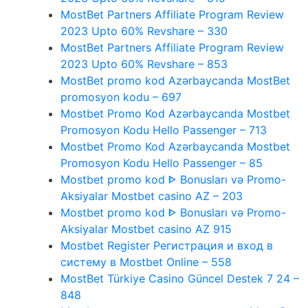
MostBet Partners Affiliate Program Review
2023 Upto 60% Revshare – 330
MostBet Partners Affiliate Program Review
2023 Upto 60% Revshare – 853
MostBet promo kod Azərbaycanda MostBet
promosyon kodu – 697
Mostbet Promo Kod Azərbaycanda Mostbet
Promosyon Kodu Hello Passenger – 713
Mostbet Promo Kod Azərbaycanda Mostbet
Promosyon Kodu Hello Passenger – 85
Mostbet promo kod ᐈ Bonusları və Promo-
Aksiyalar Mostbet casino AZ – 203
Mostbet promo kod ᐈ Bonusları və Promo-
Aksiyalar Mostbet casino AZ 915
Mostbet Register Регистрация и вход в
систему в Mostbet Online – 558
MostBet Türkiye Casino Güncel Destek 7 24 –
848