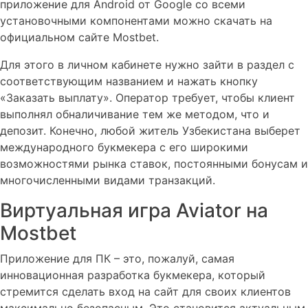
приложение для Android от Google со всеми
установочными компонентами можно скачать на
официальном сайте Mostbet.
Для этого в личном кабинете нужно зайти в раздел с
соответствующим названием и нажать кнопку
«Заказать выплату». Оператор требует, чтобы клиент
выполнял обналичивание тем же методом, что и
депозит. Конечно, любой житель Узбекистана выберет
международного букмекера с его широкими
возможностями рынка ставок, постоянными бонусам и
многочисленными видами транзакций.
Виртуальная игра Aviator на
Mostbet
Приложение для ПК – это, пожалуй, самая
инновационная разработка букмекера, который
стремится сделать вход на сайт для своих клиентов
максимально безопасным. Это становится актуальным