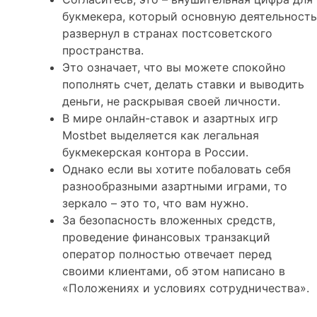
букмекера, который основную деятельность
развернул в странах постсоветского
пространства.
Это означает, что вы можете спокойно
пополнять счет, делать ставки и выводить
деньги, не раскрывая своей личности.
В мире онлайн-ставок и азартных игр
Mostbet выделяется как легальная
букмекерская контора в России.
Однако если вы хотите побаловать себя
разнообразными азартными играми, то
зеркало – это то, что вам нужно.
За безопасность вложенных средств,
проведение финансовых транзакций
оператор полностью отвечает перед
своими клиентами, об этом написано в
«Положениях и условиях сотрудничества».