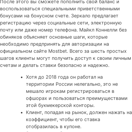
После этого вы сможете пополнить свой баланс и
воспользоваться специальными приветственными
бонусами на бонусном счете. Зеркало предлагает
регистрацию через социальные сети, электронную
почту или даже номер телефона. Майкл Коннелли без
обиняков объясняет основные шаги, которые
необходимо предпринять для авторизации на
официальном сайте Mostbet. Всего за шесть простых
шагов клиенты могут получить доступ к своим личным
счетам и делать ставки безопасно и надежно.
Хотя до 2018 года он работал на
территории России нелегально, это не
мешало игрокам регистрироваться в
офшорах и пользоваться преимуществами
этой букмекерской конторы.
Клиент, попадая на рынок, должен нажать на
коэффициент, чтобы его ставка
отобразилась в купоне.