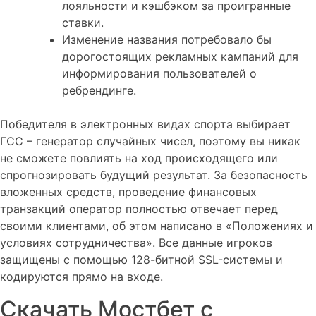
лояльности и кэшбэком за проигранные
ставки.
Изменение названия потребовало бы
дорогостоящих рекламных кампаний для
информирования пользователей о
ребрендинге.
Победителя в электронных видах спорта выбирает
ГСС – генератор случайных чисел, поэтому вы никак
не сможете повлиять на ход происходящего или
спрогнозировать будущий результат. За безопасность
вложенных средств, проведение финансовых
транзакций оператор полностью отвечает перед
своими клиентами, об этом написано в «Положениях и
условиях сотрудничества». Все данные игроков
защищены с помощью 128-битной SSL-системы и
кодируются прямо на входе.
Скачать Мостбет с