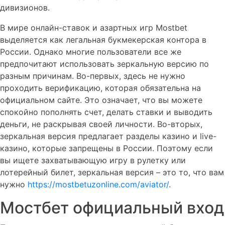
дивизионов.
В мире онлайн-ставок и азартных игр Mostbet
выделяется как легальная букмекерская контора в
России. Однако многие пользователи все же
предпочитают использовать зеркальную версию по
разным причинам. Во-первых, здесь не нужно
проходить верификацию, которая обязательна на
официальном сайте. Это означает, что вы можете
спокойно пополнять счет, делать ставки и выводить
деньги, не раскрывая своей личности. Во-вторых,
зеркальная версия предлагает разделы казино и live-
казино, которые запрещены в России. Поэтому если
вы ищете захватывающую игру в рулетку или
лотерейный билет, зеркальная версия – это то, что вам
нужно
https://mostbetuzonline.com/aviator/
.
Мостбет официальный вход