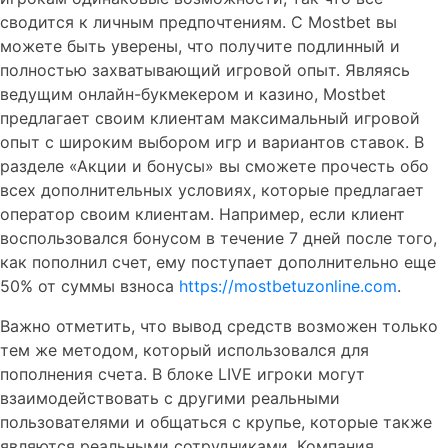
сводится к личным предпочтениям. С Mostbet вы
можете быть уверены, что получите подлинный и
полностью захватывающий игровой опыт. Являясь
ведущим онлайн-букмекером и казино, Mostbet
предлагает своим клиентам максимальный игровой
опыт с широким выбором игр и вариантов ставок. В
разделе «Акции и бонусы» вы сможете прочесть обо
всех дополнительных условиях, которые предлагает
оператор своим клиентам. Например, если клиент
воспользовался бонусом в течение 7 дней после того,
как пополнил счет, ему поступает дополнительно еще
50% от суммы взноса
https://mostbetuzonline.com
.
Важно отметить, что вывод средств возможен только
тем же методом, который использовался для
пополнения счета. В блоке LIVE игроки могут
взаимодействовать с другими реальными
пользователями и общаться с крупье, которые также
являются реальными сотрудниками. Компания