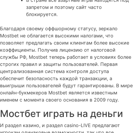
запретом и поэтому сайт часто
блокируется.
Благодаря своему оффшорному статусу, зеркало
Mostbet не облагается высокими налогами, что
позволяет предлагать своим клиентам более высокие
коэффициенты. Получив лицензию от налоговой
службы РФ, Mostbet теперь работает в условиях более
строгих правил и защиты пользователей. Первая
централизованная система контроля доступа
обеспечит безопасность каждой транзакции, а
выигрыши пользователей будут гарантированы. В мире
онлайн-букмекеров Mostbet является известным
именем с момента своего основания в 2009 году.
Мостбет играть на деньги
И раздел казино, и раздел casino-LIVE предлагают
игрокам одинаковые возможности, так что все