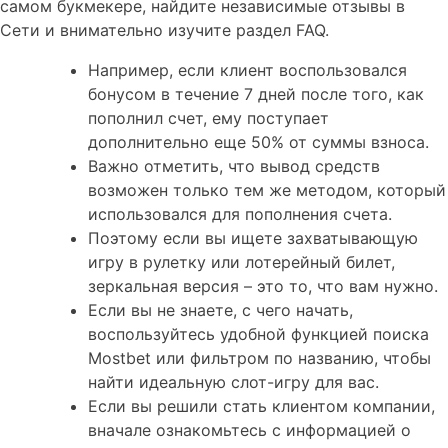
самом букмекере, найдите независимые отзывы в
Сети и внимательно изучите раздел FAQ.
Например, если клиент воспользовался
бонусом в течение 7 дней после того, как
пополнил счет, ему поступает
дополнительно еще 50% от суммы взноса.
Важно отметить, что вывод средств
возможен только тем же методом, который
использовался для пополнения счета.
Поэтому если вы ищете захватывающую
игру в рулетку или лотерейный билет,
зеркальная версия – это то, что вам нужно.
Если вы не знаете, с чего начать,
воспользуйтесь удобной функцией поиска
Mostbet или фильтром по названию, чтобы
найти идеальную слот-игру для вас.
Если вы решили стать клиентом компании,
вначале ознакомьтесь с информацией о