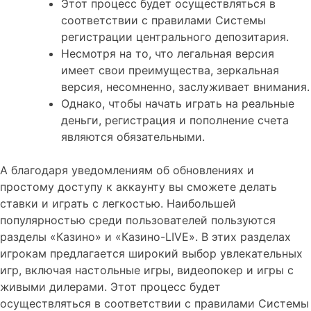
Этот процесс будет осуществляться в
соответствии с правилами Системы
регистрации центрального депозитария.
Несмотря на то, что легальная версия
имеет свои преимущества, зеркальная
версия, несомненно, заслуживает внимания.
Однако, чтобы начать играть на реальные
деньги, регистрация и пополнение счета
являются обязательными.
А благодаря уведомлениям об обновлениях и
простому доступу к аккаунту вы сможете делать
ставки и играть с легкостью. Наибольшей
популярностью среди пользователей пользуются
разделы «Казино» и «Казино-LIVE». В этих разделах
игрокам предлагается широкий выбор увлекательных
игр, включая настольные игры, видеопокер и игры с
живыми дилерами. Этот процесс будет
осуществляться в соответствии с правилами Системы