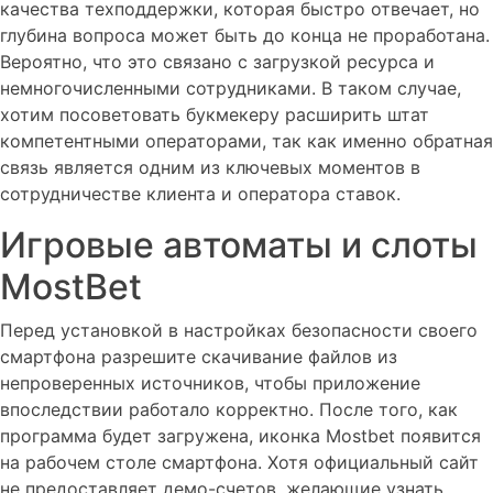
качества техподдержки, которая быстро отвечает, но
глубина вопроса может быть до конца не проработана.
Вероятно, что это связано с загрузкой ресурса и
немногочисленными сотрудниками. В таком случае,
хотим посоветовать букмекеру расширить штат
компетентными операторами, так как именно обратная
связь является одним из ключевых моментов в
сотрудничестве клиента и оператора ставок.
Игровые автоматы и слоты
MostBet
Перед установкой в настройках безопасности своего
смартфона разрешите скачивание файлов из
непроверенных источников, чтобы приложение
впоследствии работало корректно. После того, как
программа будет загружена, иконка Mostbet появится
на рабочем столе смартфона. Хотя официальный сайт
не предоставляет демо-счетов, желающие узнать