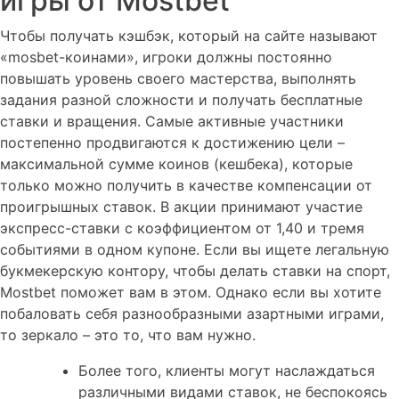
игры от Mostbet
Чтобы получать кэшбэк, который на сайте называют
«mosbet-коинами», игроки должны постоянно
повышать уровень своего мастерства, выполнять
задания разной сложности и получать бесплатные
ставки и вращения. Самые активные участники
постепенно продвигаются к достижению цели –
максимальной сумме коинов (кешбека), которые
только можно получить в качестве компенсации от
проигрышных ставок. В акции принимают участие
экспресс-ставки с коэффициентом от 1,40 и тремя
событиями в одном купоне. Если вы ищете легальную
букмекерскую контору, чтобы делать ставки на спорт,
Mostbet поможет вам в этом. Однако если вы хотите
побаловать себя разнообразными азартными играми,
то зеркало – это то, что вам нужно.
Более того, клиенты могут наслаждаться
различными видами ставок, не беспокоясь