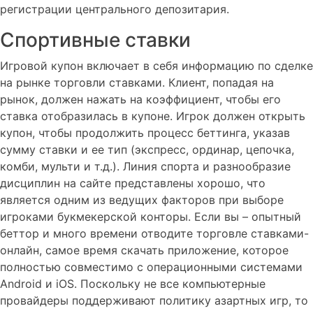
регистрации центрального депозитария.
Спортивные ставки
Игровой купон включает в себя информацию по сделке
на рынке торговли ставками. Клиент, попадая на
рынок, должен нажать на коэффициент, чтобы его
ставка отобразилась в купоне. Игрок должен открыть
купон, чтобы продолжить процесс беттинга, указав
сумму ставки и ее тип (экспресс, ординар, цепочка,
комби, мульти и т.д.). Линия спорта и разнообразие
дисциплин на сайте представлены хорошо, что
является одним из ведущих факторов при выборе
игроками букмекерской конторы. Если вы – опытный
беттор и много времени отводите торговле ставками-
онлайн, самое время скачать приложение, которое
полностью совместимо с операционными системами
Android и iOS. Поскольку не все компьютерные
провайдеры поддерживают политику азартных игр, то