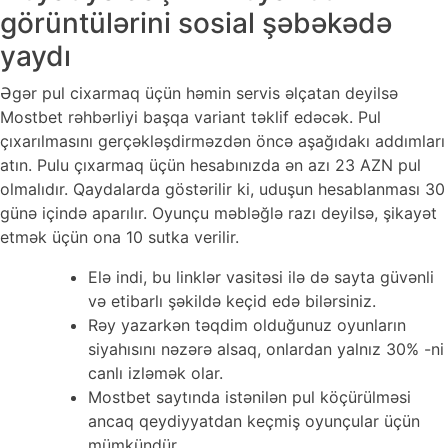
görüntülərini sosial şəbəkədə
yaydı
Əgər pul cixarmaq üçün həmin servis əlçatan deyilsə
Mostbet rəhbərliyi başqa variant təklif edəcək. Pul
çıxarılmasını gerçəkləşdirməzdən öncə aşağıdakı addımları
atın. Pulu çıxarmaq üçün hesabınızda ən azı 23 AZN pul
olmalıdır. Qaydalarda göstərilir ki, uduşun hesablanması 30
günə içində aparılır. Oyunçu məbləğlə razı deyilsə, şikayət
etmək üçün ona 10 sutka verilir.
Elə indi, bu linklər vasitəsi ilə də sayta güvənli
və etibarlı şəkildə keçid edə bilərsiniz.
Rəy yazarkən təqdim olduğunuz oyunların
siyahısını nəzərə alsaq, onlardan yalnız 30% -ni
canlı izləmək olar.
Mostbet saytında istənilən pul köçürülməsi
ancaq qeydiyyatdan keçmiş oyunçular üçün
mümkündür.