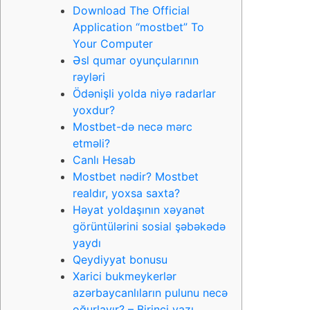
Download The Official
Application “mostbet” To
Your Computer
Əsl qumar oyunçularının
rəyləri
Ödənişli yolda niyə radarlar
yoxdur?
Mostbet-də necə mərc
etməli?
Canlı Hesab
Mostbet nədir? Mostbet
realdır, yoxsa saxta?
Həyat yoldaşının xəyanət
görüntülərini sosial şəbəkədə
yaydı
Qeydiyyat bonusu
Xarici bukmeykerlər
azərbaycanlıların pulunu necə
oğurlayır? – Birinci yazı