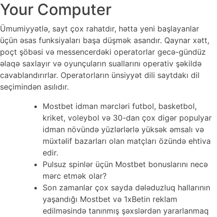
Your Computer
Ümumiyyətlə, sayt çox rahatdır, hətta yeni başlayanlar
üçün əsas funksiyaları başa düşmək asandır. Qaynar xətt,
poçt şöbəsi və messencerdəki operatorlar gecə-gündüz
əlaqə saxlayır və oyunçuların suallarını operativ şəkildə
cavablandırırlar. Operatorların ünsiyyət dili saytdakı dil
seçimindən asılıdır.
Mostbet idman mərcləri futbol, basketbol,
kriket, voleybol və 30-dan çox digər populyar
idman növündə yüzlərlərlə yüksək əmsalı və
müxtəlif bazarları olan matçları özündə ehtiva
edir.
Pulsuz spinlər üçün Mostbet bonuslarını necə
mərc etmək olar?
Son zamanlar çox sayda dələduzluq hallarının
yaşandığı Mostbet və 1xBetin reklam
edilməsində tanınmış şəxslərdən yararlanmaq