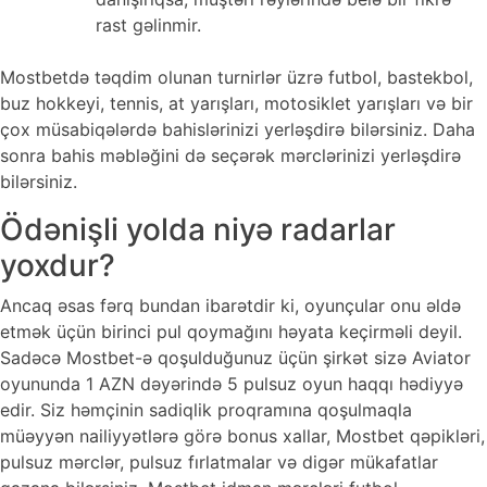
rast gəlinmir.
Mostbetdə təqdim olunan turnirlər üzrə futbol, bastekbol,
buz hokkeyi, tennis, at yarışları, motosiklet yarışları və bir
çox müsabiqələrdə bahislərinizi yerləşdirə bilərsiniz. Daha
sonra bahis məbləğini də seçərək mərclərinizi yerləşdirə
bilərsiniz.
Ödənişli yolda niyə radarlar
yoxdur?
Ancaq əsas fərq bundan ibarətdir ki, oyunçular onu əldə
etmək üçün birinci pul qoymağını həyata keçirməli deyil.
Sadəcə Mostbet-ə qoşulduğunuz üçün şirkət sizə Aviator
oyununda 1 AZN dəyərində 5 pulsuz oyun haqqı hədiyyə
edir. Siz həmçinin sadiqlik proqramına qoşulmaqla
müəyyən nailiyyətlərə görə bonus xallar, Mostbet qəpikləri,
pulsuz mərclər, pulsuz fırlatmalar və digər mükafatlar