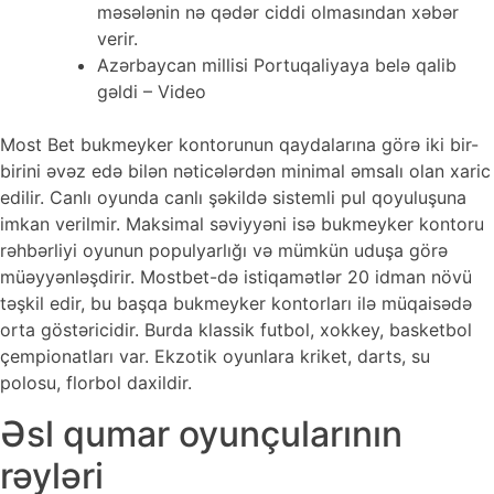
məsələnin nə qədər ciddi olmasından xəbər
verir.
Azərbaycan millisi Portuqaliyaya belə qalib
gəldi – Video
Most Bet bukmeyker kontorunun qaydalarına görə iki bir-
birini əvəz edə bilən nəticələrdən minimal əmsalı olan xaric
edilir. Canlı oyunda canlı şəkildə sistemli pul qoyuluşuna
imkan verilmir. Maksimal səviyyəni isə bukmeyker kontoru
rəhbərliyi oyunun populyarlığı və mümkün uduşa görə
müəyyənləşdirir. Mostbet-də istiqamətlər 20 idman növü
təşkil edir, bu başqa bukmeyker kontorları ilə müqaisədə
orta göstəricidir. Burda klassik futbol, xokkey, basketbol
çempionatları var. Ekzotik oyunlara kriket, darts, su
polosu, florbol daxildir.
Əsl qumar oyunçularının
rəyləri