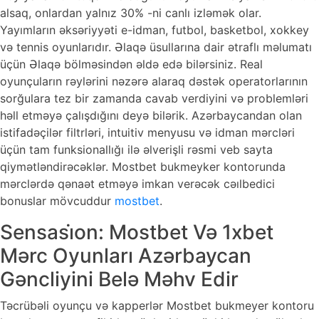
alsaq, onlardan yalnız 30% -ni canlı izləmək olar.
Yayımların əksəriyyəti e-idman, futbol, basketbol, xokkey
və tennis oyunlarıdır. Əlaqə üsullarına dair ətraflı məlumatı
üçün Əlaqə bölməsindən əldə edə bilərsiniz. Real
oyunçuların rəylərini nəzərə alaraq dəstək operatorlarının
sorğulara tez bir zamanda cavab verdiyini və problemləri
həll etməyə çalışdığını deyə bilərik. Azərbaycandan olan
istifadəçilər filtrləri, intuitiv menyusu və idman mərcləri
üçün tam funksionallığı ilə əlverişli rəsmi veb sayta
qiymətləndirəcəklər. Mostbet bukmeyker kontorunda
mərclərdə qənaət etməyə imkan verəcək cəılbedici
bonuslar mövcuddur
mostbet
.
Sensasi̇on: Mostbet Və 1xbet
Mərc Oyunları Azərbaycan
Gəncliyini Belə Məhv Edir
Təcrübəli oyunçu və kapperlər Mostbet bukmeyer kontoru