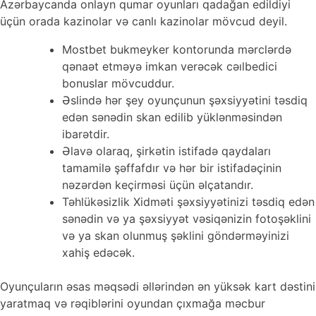
Azərbaycanda onlayn qumar oyunları qadağan edildiyi
üçün orada kazinolar və canlı kazinolar mövcud deyil.
Mostbet bukmeyker kontorunda mərclərdə
qənaət etməyə imkan verəcək cəılbedici
bonuslar mövcuddur.
Əslində hər şey oyunçunun şəxsiyyətini təsdiq
edən sənədin skan edilib yüklənməsindən
ibarətdir.
Əlavə olaraq, şirkətin istifadə qaydaları
tamamilə şəffafdır və hər bir istifadəçinin
nəzərdən keçirməsi üçün əlçatandır.
Təhlükəsizlik Xidməti şəxsiyyətinizi təsdiq edən
sənədin və ya şəxsiyyət vəsiqənizin fotoşəklini
və ya skan olunmuş şəklini göndərməyinizi
xahiş edəcək.
Oyunçuların əsas məqsədi əllərindən ən yüksək kart dəstini
yaratmaq və rəqiblərini oyundan çıxmağa məcbur