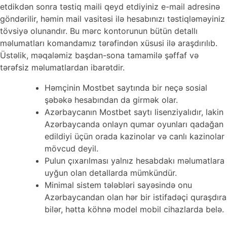
etdikdən sonra təstiq maili qeyd etdiyiniz e-mail adresinə
göndərilir, həmin mail vasitəsi ilə hesabınızı təstiqləməyiniz
tövsiyə olunandır. Bu mərc kontorunun bütün detallı
məlumatları komandamız tərəfindən xüsusi ilə araşdırılıb.
Üstəlik, məqaləmiz başdan-sona tamamilə şəffaf və
tərəfsiz məlumatlardan ibarətdir.
Həmçinin Mostbet saytında bir neçə sosial
şəbəkə hesabından da girmək olar.
Azərbaycanın Mostbet saytı lisenziyalıdır, lakin
Azərbaycanda onlayn qumar oyunları qadağan
edildiyi üçün orada kazinolar və canlı kazinolar
mövcud deyil.
Pulun çıxarılması yalnız hesabdakı məlumatlara
uyğun olan detallarda mümkündür.
Minimal sistem tələbləri sayəsində onu
Azərbaycandan olan hər bir istifadəçi quraşdıra
bilər, hətta köhnə model mobil cihazlarda belə.