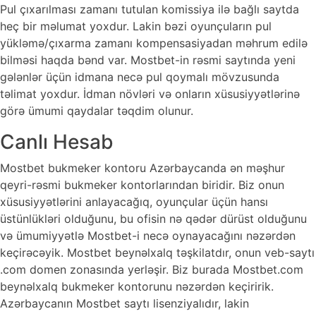
Pul çıxarılması zamanı tutulan komissiya ilə bağlı saytda
heç bir məlumat yoxdur. Lakin bəzi oyunçuların pul
yükləmə/çıxarma zamanı kompensasiyadan məhrum edilə
bilməsi haqda bənd var. Mostbet-in rəsmi saytında yeni
gələnlər üçün idmana necə pul qoymalı mövzusunda
təlimat yoxdur. İdman növləri və onların xüsusiyyətlərinə
görə ümumi qaydalar təqdim olunur.
Canlı Hesab
Mostbet bukmeker kontoru Azərbaycanda ən məşhur
qeyri-rəsmi bukmeker kontorlarından biridir. Biz onun
xüsusiyyətlərini anlayacağıq, oyunçular üçün hansı
üstünlükləri olduğunu, bu ofisin nə qədər dürüst olduğunu
və ümumiyyətlə Mostbet-i necə oynayacağını nəzərdən
keçirəcəyik. Mostbet beynəlxalq təşkilatdır, onun veb-saytı
.com domen zonasında yerləşir. Biz burada Mostbet.com
beynəlxalq bukmeker kontorunu nəzərdən keçiririk.
Azərbaycanın Mostbet saytı lisenziyalıdır, lakin