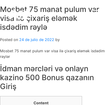
Mosbet 75 manat pulum var
Skip
to
visa ilə çixariş eləmək
content
isdədim rəylə
Posted on
24 de julio de 2022
by
Mosbet 75 manat pulum var visa ilə çixariş eləmək isdədim
rəylər
İdman mərcləri və onlayn
kazino 500 Bonus qazanın
Giriş
Content