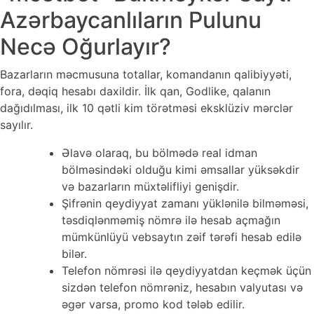
Azərbaycanlıların Pulunu
Necə Oğurlayır?
Bazarların məcmusuna totallar, komandanın qalibiyyəti,
fora, dəqiq hesabı daxildir. İlk qan, Godlike, qalanın
dağıdılması, ilk 10 qətli kim törətməsi eksklüziv mərclər
sayılır.
Əlavə olaraq, bu bölmədə real idman
bölməsindəki olduğu kimi əmsallar yüksəkdir
və bazarların müxtəlifliyi genişdir.
Şifrənin qeydiyyat zamanı yüklənilə bilməməsi,
təsdiqlənməmiş nömrə ilə hesab açmağın
mümkünlüyü vebsaytın zəif tərəfi hesab edilə
bilər.
Telefon nömrəsi ilə qeydiyyatdan keçmək üçün
sizdən telefon nömrəniz, hesabın valyutası və
əgər varsa, promo kod tələb edilir.