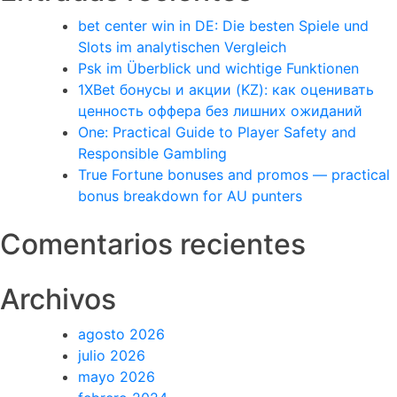
bet center win in DE: Die besten Spiele und
Slots im analytischen Vergleich
Psk im Überblick und wichtige Funktionen
1XBet бонусы и акции (KZ): как оценивать
ценность оффера без лишних ожиданий
One: Practical Guide to Player Safety and
Responsible Gambling
True Fortune bonuses and promos — practical
bonus breakdown for AU punters
Comentarios recientes
Archivos
agosto 2026
julio 2026
mayo 2026