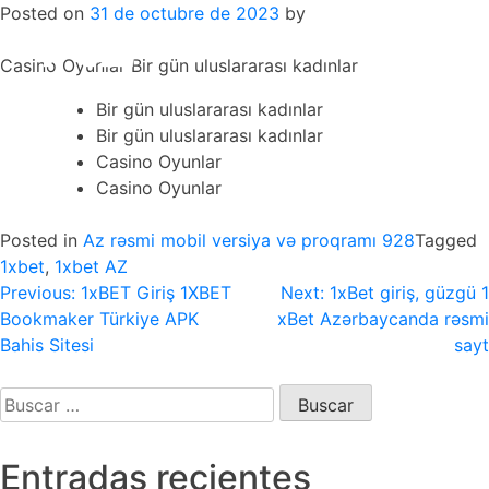
Skip
Posted on
31 de octubre de 2023
by
to
content
Casino Oyunlar Bir gün uluslararası kadınlar
Bir gün uluslararası kadınlar
Bir gün uluslararası kadınlar
Casino Oyunlar
Casino Oyunlar
Posted in
Az rəsmi mobil versiya və proqramı 928
Tagged
1xbet
,
1xbet AZ
Navegación
Previous:
1xBET Giriş 1XBET
Next:
1xBet giriş, güzgü 1
Bookmaker Türkiye APK
xBet Azərbaycanda rəsmi
de
Bahis Sitesi
sayt
entradas
Buscar:
Entradas recientes