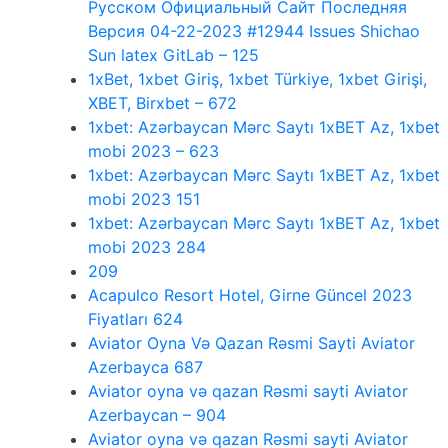
Русском Официальный Сайт Последняя
Версия 04-22-2023 #12944 Issues Shichao
Sun latex GitLab – 125
1xBet, 1xbet Giriş, 1xbet Türkiye, 1xbet Girişi,
XBET, Birxbet – 672
1xbet: Azərbaycan Mərc Saytı 1xBET Az, 1xbet
mobi 2023 – 623
1xbet: Azərbaycan Mərc Saytı 1xBET Az, 1xbet
mobi 2023 151
1xbet: Azərbaycan Mərc Saytı 1xBET Az, 1xbet
mobi 2023 284
209
Acapulco Resort Hotel, Girne Güncel 2023
Fiyatları 624
Aviator Oyna Və Qazan Rəsmi Sayti Aviator
Azerbayca 687
Aviator oyna və qazan Rəsmi sayti Aviator
Azerbaycan – 904
Aviator oyna və qazan Rəsmi sayti Aviator