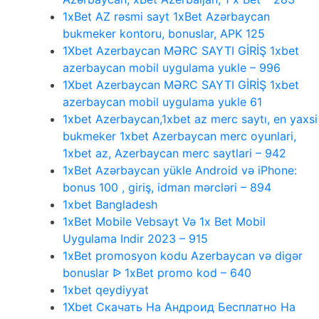
1xBet AZ rəsmi sayt 1xBet Azərbaycan
bukmeker kontoru, bonuslar, APK 125
1Xbet Azerbaycan MƏRC SAYTI GİRİŞ 1xbet
azerbaycan mobil uygulama yukle – 996
1Xbet Azerbaycan MƏRC SAYTI GİRİŞ 1xbet
azerbaycan mobil uygulama yukle 61
1xbet Azerbaycan,1xbet az merc saytı, en yaxsi
bukmeker 1xbet Azerbaycan merc oyunlari,
1xbet az, Azerbaycan merc saytlari – 942
1xBet Azərbaycan yükle Android və iPhone:
bonus 100 , giriş, idman mərcləri – 894
1xbet Bangladesh
1xBet Mobile Vebsayt Və 1x Bet Mobil
Uygulama Indir 2023 – 915
1xBet promosyon kodu Azerbaycan və digər
bonuslar ᐉ 1xBet promo kod – 640
1xbet qeydiyyat
1Xbet Скачать На Андроид Бесплатно На