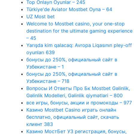
Top Onlayn Oyunlar – 245
Türkiye'de Aviator Mostbet Oyna – 64
UZ Most bet
Welcome to Mostbet casino, your one-stop
destination for the ultimate gaming experience
– 45
Yarışda kim qalacaq: Avropa Liqasının pley-off
oyunları 639
бонусы до 250%, официальный сайт в
Узбекистане – 1
бонусы до 250%, официальный сайт в
Узбекистане – 718
Вопросы И Ответы Про Бк Mostbet Gəlinlik,
Gəlinlik Modelleri, Gəlinlik qiymətləri – 800
все игры, бонусы, акции и промокоды – 977
Казино Mostbet Casino играть онлайн
бесплатно, официальный сайт, скачать
клиент 383
Казино МостБет УЗ регистрация, бонусы,