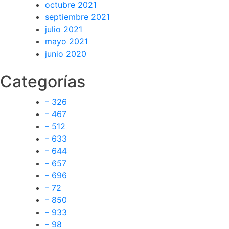
octubre 2021
septiembre 2021
julio 2021
mayo 2021
junio 2020
Categorías
– 326
– 467
– 512
– 633
– 644
– 657
– 696
– 72
– 850
– 933
– 98