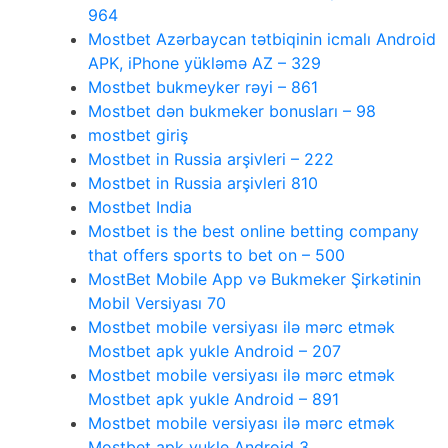
964
Mostbet Azərbaycan tətbiqinin icmalı Android
APK, iPhone yükləmə AZ – 329
Mostbet bukmeyker rəyi – 861
Mostbet dən bukmeker bonusları – 98
mostbet giriş
Mostbet in Russia arşivleri – 222
Mostbet in Russia arşivleri 810
Mostbet India
Mostbet is the best online betting company
that offers sports to bet on – 500
MostBet Mobile App və Bukmeker Şirkətinin
Mobil Versiyası 70
Mostbet mobile versiyası ilə mərc etmək
Mostbet apk yukle Android – 207
Mostbet mobile versiyası ilə mərc etmək
Mostbet apk yukle Android – 891
Mostbet mobile versiyası ilə mərc etmək
Mostbet apk yukle Android 3