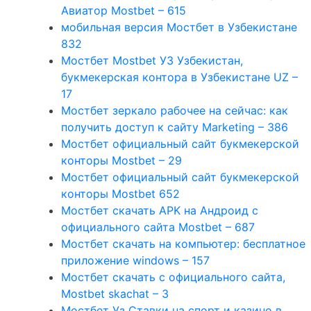
Авиатор Mostbet – 615
мобильная версия Мостбет в Узбекистане
832
Мостбет Mostbet УЗ Узбекистан,
букмекерская контора в Узбекистане UZ –
17
Мостбет зеркало рабочее на сейчас: как
получить доступ к сайту Marketing – 386
Мостбет официальный сайт букмекерской
конторы Mostbet – 29
Мостбет официальный сайт букмекерской
конторы Mostbet 652
Мостбет скачать APK на Андроид с
официального сайта Mostbet – 687
Мостбет скачать на компьютер: бесплатное
приложение windows – 157
Мостбет скачать с официального сайта,
Mostbet skachat – 3
Мостбет Уз Ставки на спорт и казино в