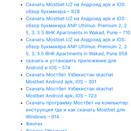
Скачать Mostbet UZ на Андроид apk и IOS:
обзор букмекера – 928
Скачать Mostbet UZ на Андроид apk и IOS:
обзор букмекера ANP Ultimus: Premium 2, 2
5, 3, 3 5 BHK Apartments in Wakad, Pune – 710
Скачать Mostbet UZ на Андроид apk и IOS:
обзор букмекера ANP Ultimus: Premium 2, 2
5, 3, 3.5 BHK Apartments in Wakad, Pune 958
скачать и установить приложение для
Android и iOS – 574
Скачать Мостбет Узбекистан skachat
Mostbet Android apk, IOS – 301
Скачать Мостбет Узбекистан skachat
Mostbet Android apk, IOS – 723
Скачать программу Мостбет на компьютер:
инструкция где и как скачать Mostbet для
Windows – 914
Финтех
Форекс Обучение