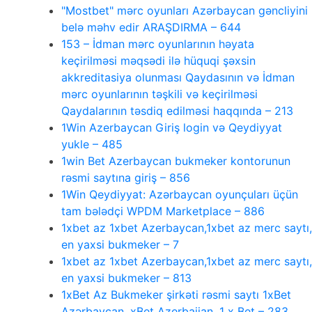
"Mostbet" mərc oyunları Azərbaycan gəncliyini
belə məhv edir ARAŞDIRMA – 644
153 – İdman mərc oyunlarının həyata
keçirilməsi məqsədi ilə hüquqi şəxsin
akkreditasiya olunması Qaydasının və İdman
mərc oyunlarının təşkili və keçirilməsi
Qaydalarının təsdiq edilməsi haqqında – 213
1Win Azerbaycan Giriş login və Qeydiyyat
yukle – 485
1win Bet Azerbaycan bukmeker kontorunun
rəsmi saytına giriş – 856
1Win Qeydiyyat: Azərbaycan oyunçuları üçün
tam bələdçi WPDM Marketplace – 886
1xbet az 1xbet Azerbaycan,1xbet az merc saytı,
en yaxsi bukmeker – 7
1xbet az 1xbet Azerbaycan,1xbet az merc saytı,
en yaxsi bukmeker – 813
1xBet Az Bukmeker şirkəti rəsmi saytı 1xBet
Azərbaycan, xBet Azerbaijan, 1 x Bet – 283