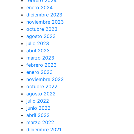
febrero 2024
enero 2024
diciembre 2023
noviembre 2023
octubre 2023
agosto 2023
julio 2023
abril 2023
marzo 2023
febrero 2023
enero 2023
noviembre 2022
octubre 2022
agosto 2022
julio 2022
junio 2022
abril 2022
marzo 2022
diciembre 2021