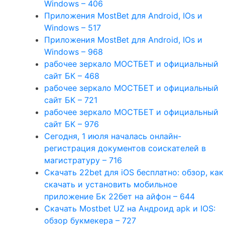
Windows – 406
Приложения MostBet для Android, IOs и
Windows – 517
Приложения MostBet для Android, IOs и
Windows – 968
рабочее зеркало МОСТБЕТ и официальный
сайт БК – 468
рабочее зеркало МОСТБЕТ и официальный
сайт БК – 721
рабочее зеркало МОСТБЕТ и официальный
сайт БК – 976
Сегодня, 1 июля началась онлайн-
регистрация документов соискателей в
магистратуру – 716
Скачать 22bet для iOS бесплатно: обзор, как
скачать и установить мобильное
приложение Бк 22бет на айфон – 644
Скачать Mostbet UZ на Андроид apk и IOS:
обзор букмекера – 727