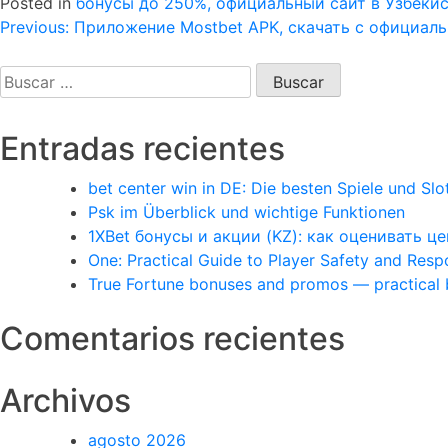
Posted in
бонусы до 250%, официальный сайт в Узбекис
Navegación
Previous:
Приложение Mostbet APK, скачать с официаль
de
Buscar:
entradas
Entradas recientes
bet center win in DE: Die besten Spiele und Slo
Psk im Überblick und wichtige Funktionen
1XBet бонусы и акции (KZ): как оценивать 
One: Practical Guide to Player Safety and Res
True Fortune bonuses and promos — practical
Comentarios recientes
Archivos
agosto 2026