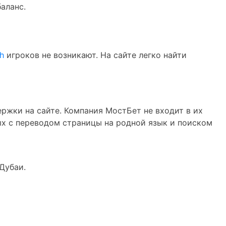
аланс.
sh
игроков не возникают. На сайте легко найти
ржки на сайте. Компания МостБет не входит в их
ных с переводом страницы на родной язык и поиском
Дубаи.