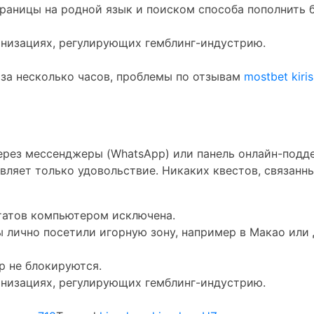
раницы на родной язык и поиском способа пополнить б
анизациях, регулирующих гемблинг-индустрию.
 за несколько часов, проблемы по отзывам
mostbet kiri
рез мессенджеры (WhatsApp) или панель онлайн-подде
тавляет только удовольствие. Никаких квестов, связан
ьтатов компьютером исключена.
 лично посетили игорную зону, например в Макао или 
р не блокируются.
анизациях, регулирующих гемблинг-индустрию.