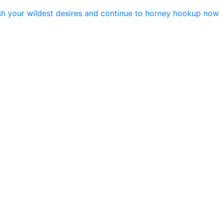
h your wildest desires and continue to horney hookup now