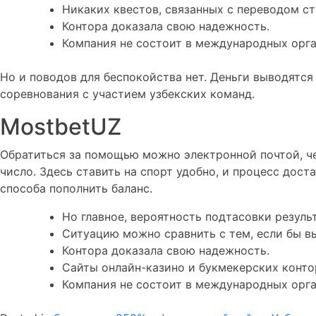
Никаких квестов, связанных с переводом ст
Контора доказала свою надежность.
Компания не состоит в международных орг
Но и поводов для беспокойства нет. Деньги выводятся
соревнования с участием узбекских команд.
MostbetUZ
Обратиться за помощью можно электронной почтой, че
число. Здесь ставить на спорт удобно, и процесс дос
способа пополнить баланс.
Но главное, вероятность подтасовки резул
Ситуацию можно сравнить с тем, если бы вы
Контора доказала свою надежность.
Сайты онлайн-казино и букмекерских конто
Компания не состоит в международных орг