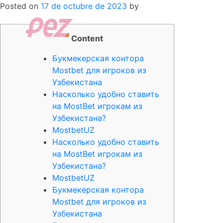
Skip
Posted on
17 de octubre de 2023
by
to
content
Content
Букмекерская контора
Mostbet для игроков из
Узбекистана
Насколько удобно ставить
на MostBet игрокам из
Узбекистана?
MostbetUZ
Насколько удобно ставить
на MostBet игрокам из
Узбекистана?
MostbetUZ
Букмекерская контора
Mostbet для игроков из
Узбекистана