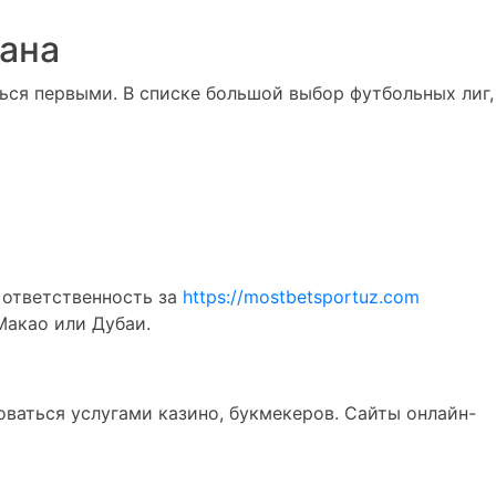
тана
ься первыми. В списке большой выбор футбольных лиг,
 ответственность за
https://mostbetsportuz.com
Макао или Дубаи.
ваться услугами казино, букмекеров. Сайты онлайн-