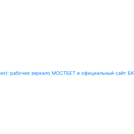
ERCIALES
CONTENIDO
ANIMACIONES
CONTACTO
ext:
рабочее зеркало МОСТБЕТ и официальный сайт БК