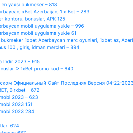
, en yaxsi bukmeker – 813
ərbaycan, xBet Azerbaijan, 1 x Bet – 283
r kontoru, bonuslar, APK 125
rbaycan mobil uygulama yukle – 996
rbaycan mobil uygulama yukle 61
i bukmeker 1xbet Azerbaycan merc oyunlari, 1xbet az, Azer
s 100 , giriş, idman mərcləri – 894
 Indir 2023 – 915
nuslar ᐉ 1xBet promo kod – 640
ском Официальный Сайт Последняя Версия 04-22-2023 #1
XBET, Birxbet – 672
 mobi 2023 – 623
 mobi 2023 151
t mobi 2023 284
tları 624
erbayca 687