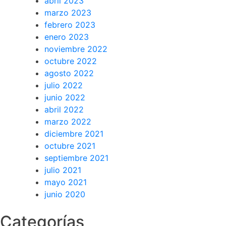
abril 2023
marzo 2023
febrero 2023
enero 2023
noviembre 2022
octubre 2022
agosto 2022
julio 2022
junio 2022
abril 2022
marzo 2022
diciembre 2021
octubre 2021
septiembre 2021
julio 2021
mayo 2021
junio 2020
Categorías