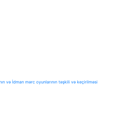
n və İdman mərc oyunlarının təşkili və keçirilməsi