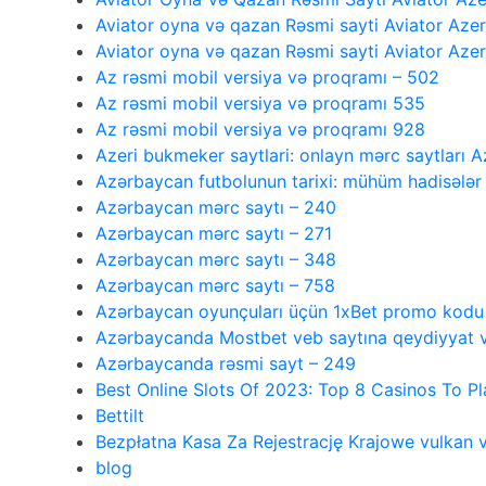
Aviator oyna və qazan Rəsmi sayti Aviator Aze
Aviator oyna və qazan Rəsmi sayti Aviator Aze
Az rəsmi mobil versiya və proqramı – 502
Az rəsmi mobil versiya və proqramı 535
Az rəsmi mobil versiya və proqramı 928
Azeri bukmeker saytlari: onlayn mərc saytları
Azərbaycan futbolunun tarixi: mühüm hadisələr
Azərbaycan mərc saytı – 240
Azərbaycan mərc saytı – 271
Azərbaycan mərc saytı – 348
Azərbaycan mərc saytı – 758
Azərbaycan oyunçuları üçün 1xBet promo kodu 
Azərbaycanda Mostbet veb saytına qeydiyyat v
Azərbaycanda rəsmi sayt – 249
Best Online Slots Of 2023: Top 8 Casinos To 
Bettilt
Bezpłatna Kasa Za Rejestrację Krajowe vulkan
blog