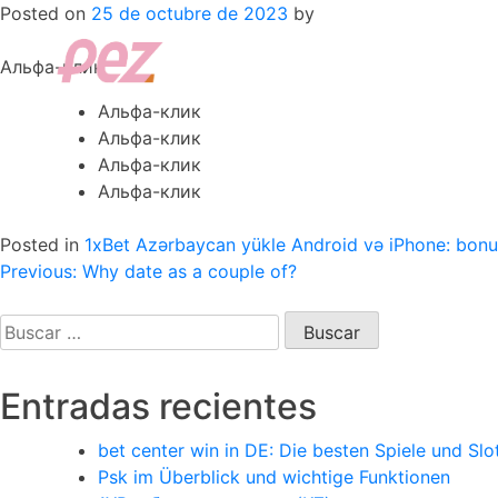
Skip
Posted on
25 de octubre de 2023
by
to
content
Альфа-клик
Альфа-клик
Альфа-клик
Альфа-клик
Альфа-клик
Posted in
1xBet Azərbaycan yükle Android və iPhone: bonus 
Navegación
Previous:
Why date as a couple of?
de
Buscar:
entradas
Entradas recientes
bet center win in DE: Die besten Spiele und Slo
Psk im Überblick und wichtige Funktionen