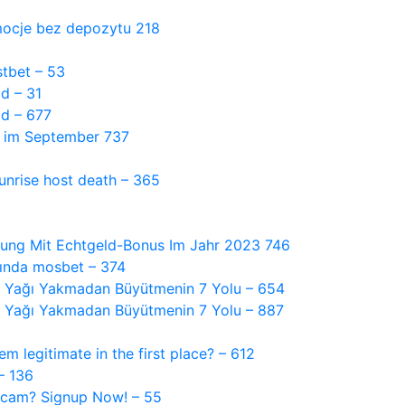
mocje bez depozytu 218
stbet – 53
d – 31
id – 677
i im September 737
unrise host death – 365
lung Mit Echtgeld-Bonus Im Jahr 2023 746
tında mosbet – 374
 Yağı Yakmadan Büyütmenin 7 Yolu – 654
 Yağı Yakmadan Büyütmenin 7 Yolu – 887
 legitimate in the first place? – 612
– 136
 Scam? Signup Now! – 55