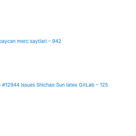
baycan merc saytlari – 942
2944 Issues Shichao Sun latex GitLab – 125