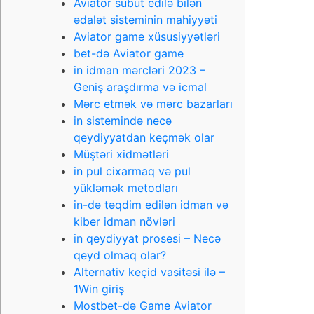
Aviator sübut edilə bilən
ədalət sisteminin mahiyyəti
Aviator game xüsusiyyətləri
bet-də Aviator game
in idman mərcləri 2023 –
Geniş araşdırma və icmal
Mərc etmək və mərc bazarları
in sistemində necə
qeydiyyatdan keçmək olar
Müştəri xidmətləri
in pul cixarmaq və pul
yükləmək metodları
in-də təqdim edilən idman və
kiber idman növləri
in qeydiyyat prosesi – Necə
qeyd olmaq olar?
Alternativ keçid vasitəsi ilə –
1Win giriş
Mostbet-də Game Aviator