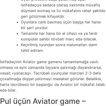
istifadəçiyə sadəcə olaraq vaxtında müvafiq
düyməni sıxmaq və öz mükafatını rahat şəkildə
geri götürmək kifayətdir.
Oyunlara canlı baxmaq üçün başqa hər hansı
bir şərt yoxdur.
Tamamilə hər hansı bir əl cihazı və ya fərdi
kompüter sahibi növbəti mərc edə biləcək.
Keçirilmiş oyundan sonra məlumatları daim
təhlil edirəm.
İstifadəçinin Aviator game gamenu tamamlamağa vaxtı
olmasa və eyni zamanda təyyarə qalxmağı dayandırarsa,
vəsait «yanacaq». Təcrübəli oyunçular mərcləri 2-3 dəfə
çoxaltmağa diqqət yetirməyi məsləhət görürlər. Beləliklə,
hətta təcrübəsiz bir başlanğıc da Aviator bir mükafat tələb
edə bilər.
Pul üçün Aviator game –