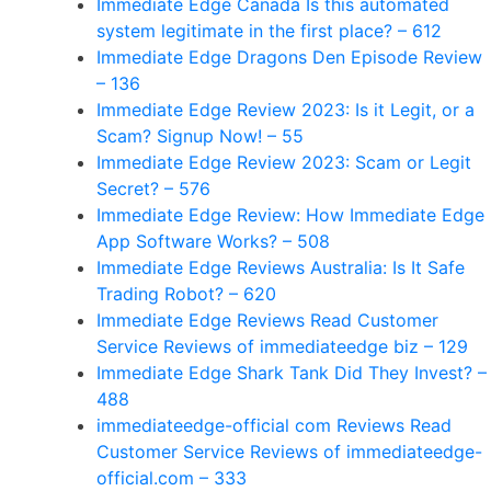
Immediate Edge Canada Is this automated
system legitimate in the first place? – 612
Immediate Edge Dragons Den Episode Review
– 136
Immediate Edge Review 2023: Is it Legit, or a
Scam? Signup Now! – 55
Immediate Edge Review 2023: Scam or Legit
Secret? – 576
Immediate Edge Review: How Immediate Edge
App Software Works? – 508
Immediate Edge Reviews Australia: Is It Safe
Trading Robot? – 620
Immediate Edge Reviews Read Customer
Service Reviews of immediateedge biz – 129
Immediate Edge Shark Tank Did They Invest? –
488
immediateedge-official com Reviews Read
Customer Service Reviews of immediateedge-
official.com – 333