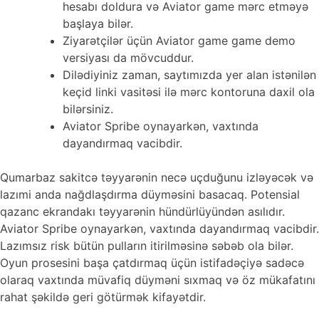
hesabı doldura və Aviator game mərc etməyə
başlaya bilər.
Ziyarətçilər üçün Aviator game game demo
versiyası da mövcuddur.
Dilədiyiniz zaman, saytımızda yer alan istənilən
keçid linki vasitəsi ilə mərc kontoruna daxil ola
bilərsiniz.
Aviator Spribe oynayarkən, vaxtında
dayandırmaq vacibdir.
Qumarbaz sakitcə təyyarənin necə uçduğunu izləyəcək və
lazımi anda nağdlaşdırma düyməsini basacaq. Potensial
qazanc ekrandakı təyyarənin hündürlüyündən asılıdır.
Aviator Spribe oynayarkən, vaxtında dayandırmaq vacibdir.
Lazımsız risk bütün pulların itirilməsinə səbəb ola bilər.
Oyun prosesini başa çatdırmaq üçün istifadəçiyə sadəcə
olaraq vaxtında müvafiq düyməni sıxmaq və öz mükafatını
rahat şəkildə geri götürmək kifayətdir.