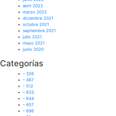
abril 2022
marzo 2022
diciembre 2021
octubre 2021
septiembre 2021
julio 2021
mayo 2021
junio 2020
Categorías
– 326
– 467
– 512
– 633
– 644
– 657
– 696