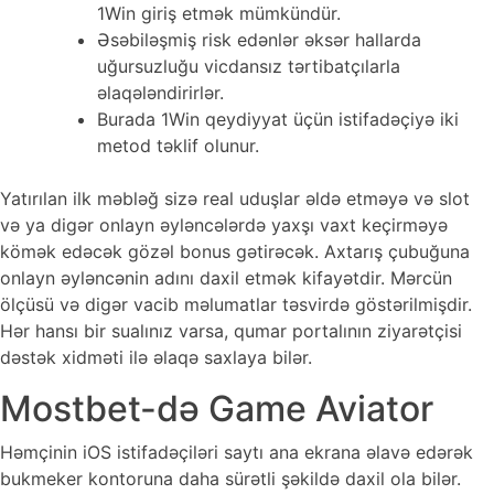
1Win giriş etmək mümkündür.
Əsəbiləşmiş risk edənlər əksər hallarda
uğursuzluğu vicdansız tərtibatçılarla
əlaqələndirirlər.
Burada 1Win qeydiyyat üçün istifadəçiyə iki
metod təklif olunur.
Yatırılan ilk məbləğ sizə real uduşlar əldə etməyə və slot
və ya digər onlayn əyləncələrdə yaxşı vaxt keçirməyə
kömək edəcək gözəl bonus gətirəcək. Axtarış çubuğuna
onlayn əyləncənin adını daxil etmək kifayətdir. Mərcün
ölçüsü və digər vacib məlumatlar təsvirdə göstərilmişdir.
Hər hansı bir sualınız varsa, qumar portalının ziyarətçisi
dəstək xidməti ilə əlaqə saxlaya bilər.
Mostbet-də Game Aviator
Həmçinin iOS istifadəçiləri saytı ana ekrana əlavə edərək
bukmeker kontoruna daha sürətli şəkildə daxil ola bilər.