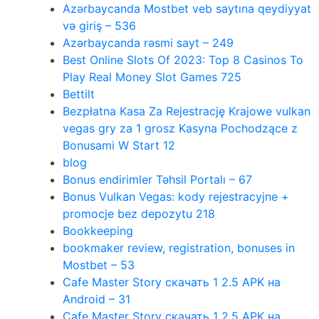
Azərbaycanda Mostbet veb saytına qeydiyyat
və giriş – 536
Azərbaycanda rəsmi sayt – 249
Best Online Slots Of 2023: Top 8 Casinos To
Play Real Money Slot Games 725
Bettilt
Bezpłatna Kasa Za Rejestrację Krajowe vulkan
vegas gry za 1 grosz Kasyna Pochodzące z
Bonusami W Start 12
blog
Bonus endirimler Təhsil Portalı – 67
Bonus Vulkan Vegas: kody rejestracyjne +
promocje bez depozytu 218
Bookkeeping
bookmaker review, registration, bonuses in
Mostbet – 53
Cafe Master Story скачать 1 2.5 APK на
Android – 31
Cafe Master Story скачать 1 2.5 APK на