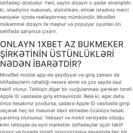
istifadəçi dostudur. Yəni, saytın dizaynı o qədər əlverişlidir
ki, istədiyiniz məlumatı, statistikanı, etmək istədiniz mərci
saniyələr içində reallaşdırmaq mümkündür. MostBet
mükəmməl dizaynı ilə məşhur və populyar oyunları ön
səhifədə qarşınıza çıxarır.
ONLAYN 1XBET AZ BUKMEKER
ŞİRKƏTİNİN ÜSTÜNLÜKLƏRİ
NƏDƏN İBARƏTDİR?
MostBet mobile app-də qeydiyyat və giriş zamanı da
istifadəçilərin rahatlığı nəzərə alınıb və çox sayda üsul
təklif olunur. Tətbiqin digər bir vurğulanması gərəkən tərəfi
Apple ID vasitəsilə giriş etməyinizdir. Belə ki, əgər daha
öncə hesabınız yoxdursa, sadəcə Apple ID vasitəsilə girişi
seçərək heç bir məlumat daxil etmədən özünüzə hesab
yaratmış olursunuz. Vebsayt və mobil versiyada olduğu
kimi tətbiqdə də eyni marketlər istifadəçilər üçün təklif
olunur və burada sürətli sinxronizasiya sayəsində heç bir