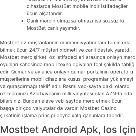
cihazlarda MostBet mobile indir istifadəçilər
üçün əlçatandır.
Canlı mərcin olmazsa-olmazı isə sözsüz ki
MostBet canlı yayımdır.
Mostbet öz müştərilərinin məmnuniyyətini tam təmin edə
bilmək üçün 24/7 müştəri xidməti və canli dəstək yaratdı.
Mostbet mərc şirkəti öz istifadəçiləri arasında onlayn mərc
oyunları sahəsində mobil texnologiyaları fəal şəkildə təbliğ
edir. Qumar və əyləncə onlayn qumar portalının operatoru
müştərilərinə mobil cihazlara xüsusi proqramlar yükləməyi
və quraşdırmağı təklif edir. Rəsmi veb-sayta daxil olaraq
öz mərcinizi Azərbaycanın milli valyutası olan AZN-lə edə
bilərsiniz. Bundan əlavə veb-saytda mərc etmək üçün
başqa bir çox valyutalar da vardır. Mostbet Casino
şirkətinin işləmə prinsipi beynəlxalq qanunlara tabedir.
Mostbet Android Apk, Ios Için