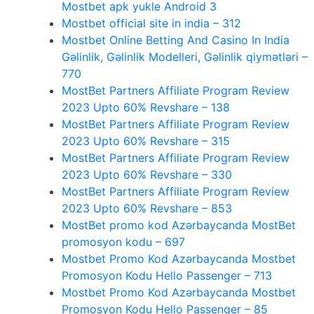
Mostbet apk yukle Android 3
Mostbet official site in india – 312
Mostbet Online Betting And Casino In India
Gəlinlik, Gəlinlik Modelleri, Gəlinlik qiymətləri –
770
MostBet Partners Affiliate Program Review
2023 Upto 60% Revshare – 138
MostBet Partners Affiliate Program Review
2023 Upto 60% Revshare – 315
MostBet Partners Affiliate Program Review
2023 Upto 60% Revshare – 330
MostBet Partners Affiliate Program Review
2023 Upto 60% Revshare – 853
MostBet promo kod Azərbaycanda MostBet
promosyon kodu – 697
Mostbet Promo Kod Azərbaycanda Mostbet
Promosyon Kodu Hello Passenger – 713
Mostbet Promo Kod Azərbaycanda Mostbet
Promosyon Kodu Hello Passenger – 85