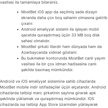
vasitəsi ilə tamamlaya bilərsiniz.
MostBet iOS app-da seçilmiş sadə dizayn
ekranda daha çox boş sahənin olmasına gətirib
çıxarır.
Android əməliyyat sistemi ilə işləyən mobil
qacetdə quraşdırmaq üçün 33 MB boş disk
sahəsi olmalıdır.
MostBet şirkəti illərdir həm dünyada həm də
Azərbaycanda xidmət göstərir.
Bu bukmeker kontorunda MostBet canlı yayım
vasitəsi ilə bir çox idman hadisəsinə canlı
şəkildə baxmaq mümkündür.
Android və iOS əməliyyat sisteminə sahib cihazlarda
MostBet mobile indir istifadəçilər üçün əlçatandır. Android
cihazlarda tətbiqi mərc şirkətinin saytına girərək apk
şəklində yükləmək və quraşdırmaq mümkündür. IOS
cihazlarda isə tətbiqi App Store üzərindən yükləyərək