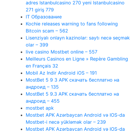
adres Istanbulcasino 270 yeni Istanbulcasino
271 giriş 779
IT Образование
Kochie releases warning to fans following
Bitcoin scam – 562
Lisenziyalı onlayn kazinolar: saytı necə seçmək
olar – 399
live casino Mostbet online – 557
Meilleurs Casinos en Ligne » Repère Gambling
en Français 32
Mobil Az Indir Android iOS – 191
MostBet 5 9 3 APK скачать бесплатно на
андроид – 135
MostBet 5 9.3 APK скачать бесплатно на
андроид – 455
mostbet apk
Mostbet APK Azərbaycan Android və IOS-da
Mostbet-i necə yükləmək olar – 239
Mostbet APK Azərbaycan Android və IOS-da