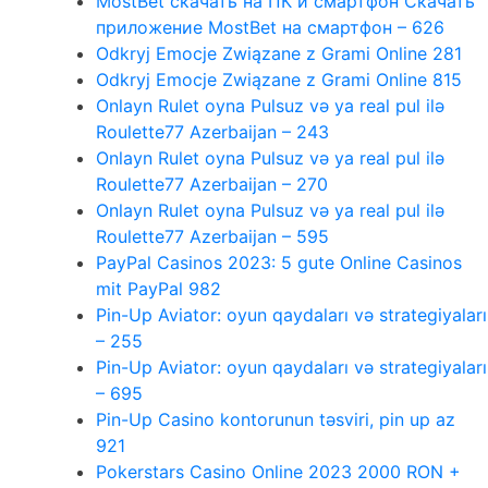
MostBet скачать на ПК и смартфон Скачать
приложение MostBet на смартфон – 626
Odkryj Emocje Związane z Grami Online 281
Odkryj Emocje Związane z Grami Online 815
Onlayn Rulet oyna Pulsuz və ya real pul ilə
Roulette77 Azerbaijan – 243
Onlayn Rulet oyna Pulsuz və ya real pul ilə
Roulette77 Azerbaijan – 270
Onlayn Rulet oyna Pulsuz və ya real pul ilə
Roulette77 Azerbaijan – 595
PayPal Casinos 2023: 5 gute Online Casinos
mit PayPal 982
Pin-Up Aviator: oyun qaydaları və strategiyaları
– 255
Pin-Up Aviator: oyun qaydaları və strategiyaları
– 695
Pin-Up Casino kontorunun təsviri, pin up az
921
Pokerstars Casino Online 2023 2000 RON +