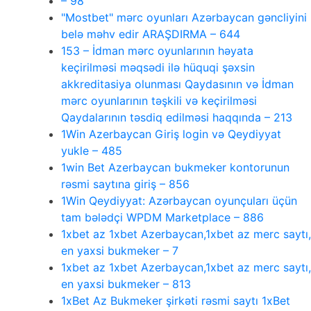
– 98
"Mostbet" mərc oyunları Azərbaycan gəncliyini
belə məhv edir ARAŞDIRMA – 644
153 – İdman mərc oyunlarının həyata
keçirilməsi məqsədi ilə hüquqi şəxsin
akkreditasiya olunması Qaydasının və İdman
mərc oyunlarının təşkili və keçirilməsi
Qaydalarının təsdiq edilməsi haqqında – 213
1Win Azerbaycan Giriş login və Qeydiyyat
yukle – 485
1win Bet Azerbaycan bukmeker kontorunun
rəsmi saytına giriş – 856
1Win Qeydiyyat: Azərbaycan oyunçuları üçün
tam bələdçi WPDM Marketplace – 886
1xbet az 1xbet Azerbaycan,1xbet az merc saytı,
en yaxsi bukmeker – 7
1xbet az 1xbet Azerbaycan,1xbet az merc saytı,
en yaxsi bukmeker – 813
1xBet Az Bukmeker şirkəti rəsmi saytı 1xBet