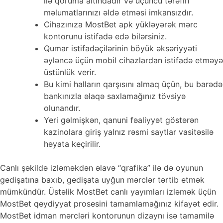
ilə qoruma altındadır və üçüncü tərəfin
məlumatlarınızı əldə etməsi imkansızdır.
Cihazınıza MostBet apk yükləyərək mərc
kontorunu istifadə edə bilərsiniz.
Qumar istifadəçilərinin böyük əksəriyyəti
əyləncə üçün mobil cihazlardan istifadə etməyə
üstünlük verir.
Bu kimi halların qarşısını almaq üçün, bu barədə
bankınızla əlaqə saxlamağınız tövsiyə
olunandır.
Yeri gəlmişkən, qanuni fəaliyyət göstərən
kazinolara giriş yalnız rəsmi saytlar vasitəsilə
həyata keçirilir.
Canlı şəkildə izləməkdən əlavə “qrafika” ilə də oyunun
gedişatına baxıb, gedişata uyğun mərclər tərtib etmək
mümkündür. Üstəlik MostBet canlı yayımları izləmək üçün
MostBet qeydiyyat prosesini tamamlamağınız kifayət edir.
MostBet idman mərcləri kontorunun dizaynı isə tamamilə