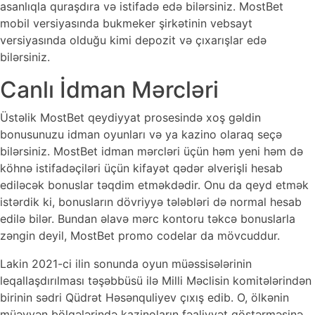
asanlıqla quraşdıra və istifadə edə bilərsiniz. MostBet
mobil versiyasında bukmeker şirkətinin vebsayt
versiyasında olduğu kimi depozit və çıxarışlar edə
bilərsiniz.
Canlı İdman Mərcləri
Üstəlik MostBet qeydiyyat prosesində xoş gəldin
bonusunuzu idman oyunları və ya kazino olaraq seçə
bilərsiniz. MostBet idman mərcləri üçün həm yeni həm də
köhnə istifadəçiləri üçün kifayət qədər əlverişli hesab
ediləcək bonuslar təqdim etməkdədir. Onu da qeyd etmək
istərdik ki, bonusların dövriyyə tələbləri də normal hesab
edilə bilər. Bundan əlavə mərc kontoru təkcə bonuslarla
zəngin deyil, MostBet promo codelar da mövcuddur.
Lakin 2021-ci ilin sonunda oyun müəssisələrinin
leqallaşdırılması təşəbbüsü ilə Milli Məclisin komitələrindən
birinin sədri Qüdrət Həsənquliyev çıxış edib. O, ölkənin
müəyyən bölgələrində kazinoların fəaliyyət göstərməsinə