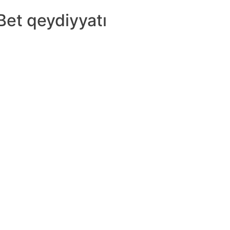
Bet qeydiyyatı
ERCIALES
CONTENIDO
ANIMACIONES
CONTACTO