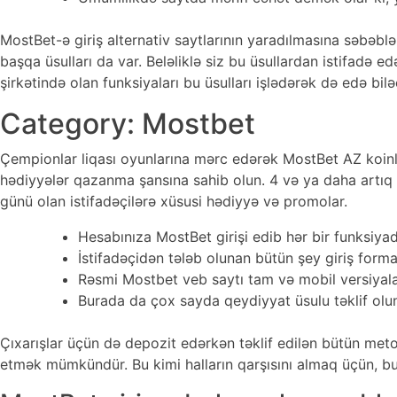
MostBet-ə giriş alternativ saytlarının yaradılmasına səbəblə
başqa üsulları da var. Beləliklə siz bu üsullardan istifadə 
şirkətində olan funksiyaları bu üsulları işlədərək də edə bilə
Category: Mostbet
Çempionlar liqası oyunlarına mərc edərək MostBet AZ koin
hədiyyələr qazanma şansına sahib olun. 4 və ya daha artı
günü olan istifadəçilərə xüsusi hədiyyə və promolar.
Hesabınıza MostBet girişi edib hər bir funksiyad
İstifadəçidən tələb olunan bütün şey giriş forma
Rəsmi Mostbet veb saytı tam və mobil versiyalar
Burada da çox sayda qeydiyyat üsulu təklif ol
Çıxarışlar üçün də depozit edərkən təklif edilən bütün metod
etmək mümkündür. Bu kimi halların qarşısını almaq üçün, bu