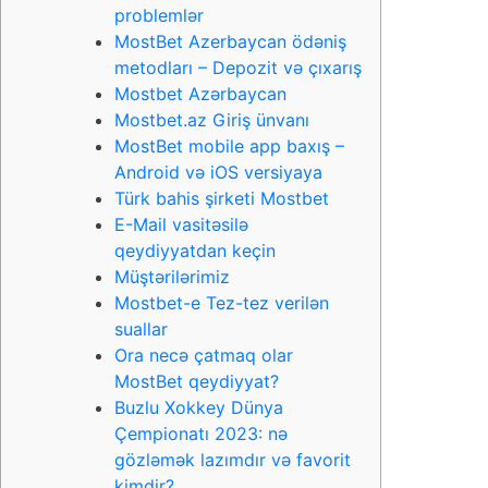
problemlər
MostBet Azerbaycan ödəniş
metodları – Depozit və çıxarış
Mostbet Azərbaycan
Mostbet.az Giriş ünvanı
MostBet mobile app baxış –
Android və iOS versiyaya
Türk bahis şirketi Mostbet
E-Mail vasitəsilə
qeydiyyatdan keçin
Müştərilərimiz
Mostbet-e Tez-tez verilən
suallar
Ora necə çatmaq olar
MostBet qeydiyyat?
Buzlu Xokkey Dünya
Çempionatı 2023: nə
gözləmək lazımdır və favorit
kimdir?