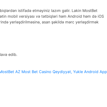
biqlərdən istifadə etməyiniz lazım gəlir. Lakin MostBet
irkətin mobil versiyası və tətbiqləri həm Android həm də iOS
rində yerləşdirilməsinə, asan şəkildə mərc yerləşdirmək
lavə edib.
MostBet AZ Most Bet Casino Qeydiyyat, Yukle Android App