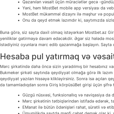
Qazanılan vəsait üçün müraciətlər gecə -gündüz
Yəni, həm MostBet mobile app versiyası da veb ve
MostBet mükəmməl dizaynı ilə məşhur və populya
Onu da qeyd etmək lazımdır ki, saytımızda sizlə
Buna görə, siz sayta daxil olmaq istəyərkən Mostbet.az Giri
yeniliklər gətirməyə davam edəcəkdir. Əgər siz hələdə most
istədiyiniz oyunlara mərc edib qazanmağa başlayın. Sayta dax
Hesaba pul yatırmaq və vəsait
Mərc şirkətində daha öncə sizin yaradılmış bir hesabınız va
Bukmeker şirkəti saytında qeydiyyat olmağa görə ilk lazım 
qeydiyyat yazılan hissəyə klikləyirsiniz. Sonra isə açılan q
da tamamladıqdan sonra Giriş körpüsüBet girişi üçün şifrə təy
Güzgü nüsxəsi, funksionallıq və naviqasiya da d
Mərc şirkətinin tətbiqlərindən istifadə edərək, t
EManat ilə bütün ödənişləri rahat, sürətli və etib
Ümumilikdə saytda mənfi cəhət demək olar ki, 