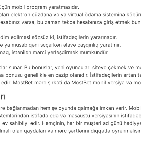
 üçün mobil proqram yaratmasıdır.
ancları elektron cüzdana və ya virtual ödəmə sisteminə köç
hesabınız varsa, bu zaman təkcə hesabınıza giriş etmək bunu
im edilməsi sözsüz ki, istifadəçilərin yararınadır.
və ya müsabiqəni seçərkən əlavə çaşqınlıq yaratmır.
 olmaq, istənilən mərci yerləşdirmək mümkündür.
slar sunar. Bu bonuslar, yeni oyuncuları siteye çekmek ve me
a bonusu genellikle en cazip olanıdır. İstifadəçilərin artan 
m edir. MostBet mərc şirkəti də MostBet mobil versiya və mob
rı
rə bağlanmadan həmişə oyunda qalmağa imkan verir. Mobil ve
istemlərindən istifadə edə və masaüstü versiyasının istifadəç
 sahibliyi edir. Həmçinin, hər bir müştəri ad günü hədiyyəs
məli olan qaydaları və mərc şərtlərini diqqətlə öyrənməlisin