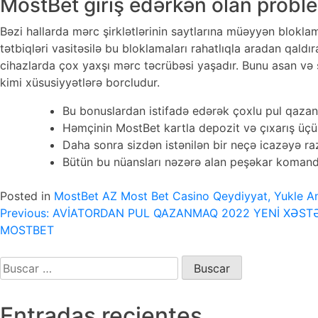
MostBet giriş edərkən olan probl
Bəzi hallarda mərc şirklətlərinin saytlarına müəyyən blokla
tətbiqləri vasitəsilə bu bloklamaları rahatlıqla aradan qaldı
cihazlarda çox yaxşı mərc təcrübəsi yaşadır. Bunu asan və s
kimi xüsusiyyətlərə borcludur.
Bu bonuslardan istifadə edərək çoxlu pul qazana
Həmçinin MostBet kartla depozit və çıxarış üçü
Daha sonra sizdən istənilən bir neçə icazəyə r
Bütün bu nüansları nəzərə alan peşəkar komanda 
Posted in
MostBet AZ Most Bet Casino Qeydiyyat, Yukle A
Navegación
Previous:
AVİATORDAN PUL QAZANMAQ 2022 YENİ XƏSTƏ
MOSTBET
de
entradas
Buscar:
Entradas recientes