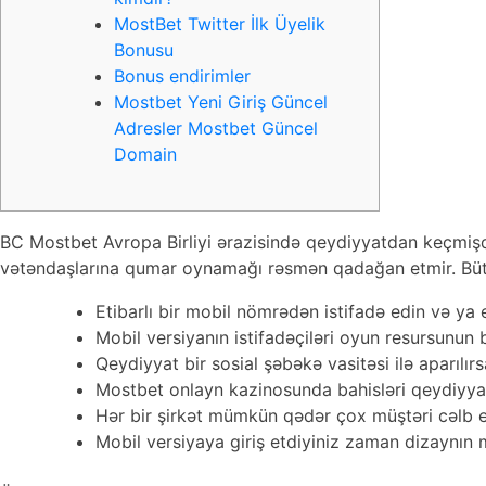
MostBet Twitter İlk Üyelik
Bonusu
Bonus endirimler
Mostbet Yeni Giriş Güncel
Adresler Mostbet Güncel
Domain
BC Mostbet Avropa Birliyi ərazisində qeydiyyatdan keçmişdi
vətəndaşlarına qumar oynamağı rəsmən qadağan etmir. Bütün 
Etibarlı bir mobil nömrədən istifadə edin və ya 
Mobil versiyanın istifadəçiləri oyun resursunun b
Qeydiyyat bir sosial şəbəkə vasitəsi ilə aparılır
Mostbet onlayn kazinosunda bahisləri qeydiyyat
Hər bir şirkət mümkün qədər çox müştəri cəlb et
Mobil versiyaya giriş etdiyiniz zaman dizaynın 