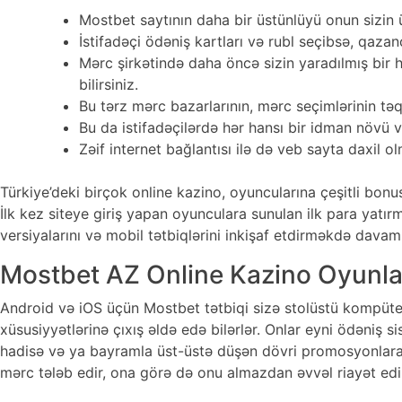
Mostbet saytının daha bir üstünlüyü onun sizin
İstifadəçi ödəniş kartları və rubl seçibsə, qaz
Mərc şirkətində daha öncə sizin yaradılmış bir 
bilirsiniz.
Bu tərz mərc bazarlarının, mərc seçimlərinin təqd
Bu da istifadəçilərdə hər hansı bir idman növü 
Zəif internet bağlantısı ilə də veb sayta daxil
Türkiye’deki birçok online kazino, oyuncularına çeşitli bonu
İlk kez siteye giriş yapan oyunculara sunulan ilk para yatırm
versiyalarını və mobil tətbiqlərini inkişaf etdirməkdə dava
Mostbet AZ Online Kazino Oyunla
Android və iOS üçün Mostbet tətbiqi sizə stolüstü kompüte
xüsusiyyətlərinə çıxış əldə edə bilərlər. Onlar eyni ödəniş s
hadisə və ya bayramla üst-üstə düşən dövri promosyonlara ev
mərc tələb edir, ona görə də onu almazdan əvvəl riayət edil