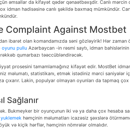
üçün əmsallar da kifayət qədər qənaətbəxşdir. Canlı mərcin
çox idman hadisəsinə canlı şəkildə baxmaq mümkündür. Canlı
mkündür.
ne Complaint Against Mostbet
an ibarət olan komandamızda səni gözləyirik! Hər zaman öl
 oyunu pullu
Azərbaycan -in rəsmi saytı, idman bahislərinin 
mürəkkəb qumarbazı təəccübləndirəcək.
iyyat prosesini tamamlamağınız kifayət edir. MostBet idman
ədiyiniz məlumatı, statistikanı, etmək istədiniz mərci saniy
ıza çıxarır. Lakin, populyar olmayan oyunları da tapmaq çox
ıl Sağlanır
ək. Bukmeyker bir oyunçunun iki və ya daha çox hesaba sa
 yuklemek
həmçinin məlumatları icazəsiz şəxslərə ötürməmə
öyük və kiçik hərflər, həmçinin nömrələr olmalıdır.