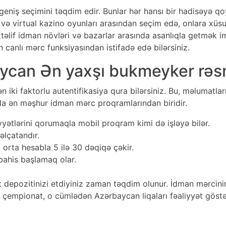
eniş seçimini təqdim edir. Bunlar hər hansı bir hadisəyə qo
və virtual kazino oyunları arasından seçim edə, onlara xüsu
lif idman növləri və bazarlar arasında asanlıqla getmək imk
canlı mərc funksiyasından istifadə edə bilərsiniz.
ycan Ən yaxşı bukmeyker rəsm
n iki faktorlu autentifikasiya qura bilərsiniz. Bu, məlumatl
a ən məşhur idman mərc proqramlarından biridir.
yyətlərini qorumaqla mobil proqram kimi də işləyə bilər.
əlçatandır.
 orta hesabla 5 ilə 30 dəqiqə çəkir.
bahis başlamaq olar.
k depozitinizi etdiyiniz zaman təqdim olunur. İdman mərci
 çempionat, o cümlədən Azərbaycan liqaları fəaliyyət göstər