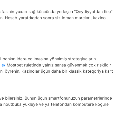
ifəsinin yuxarı sağ küncündə yerləşən “Qeydiyyatdan Keç”
şın. Hesab yaratdıqdan sonra siz idman mərcləri, kazino
 bankın idarə edilməsinə yönəlmiş strategiyaların
le/
Mostbet ruletində yalnız şansa güvənmək çox risklidir
 öyrənin. Kazinolar üçün daha bir klassik kateqoriya kart
əyə bilərsiniz. Bunun üçün smartfonunuzun parametrlərində
və ya noutbuka yükləyə və ya telefondan kompüterə köçürə