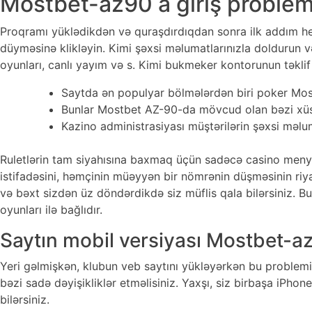
Mostbet-az90 a giriş problem
Proqramı yüklədikdən və quraşdırdıqdan sonra ilk addım h
düyməsinə klikləyin. Kimi şəxsi məlumatlarınızla doldurun 
oyunları, canlı yayım və s. Kimi bukmeker kontorunun təklif
Saytda ən populyar bölmələrdən biri poker Mos
Bunlar Mostbet AZ-90-da mövcud olan bəzi xüsu
Kazino administrasiyası müştərilərin şəxsi məlum
Ruletlərin tam siyahısına baxmaq üçün sadəcə casino menyu
istifadəsini, həmçinin müəyyən bir nömrənin düşməsinin riya
və bəxt sizdən üz döndərdikdə siz müflis qala bilərsiniz. 
oyunları ilə bağlıdır.
Saytın mobil versiyası Mostbet-a
Yeri gəlmişkən, klubun veb saytını yükləyərkən bu problemi
bəzi sadə dəyişikliklər etməlisiniz. Yaxşı, siz birbaşa iP
bilərsiniz.