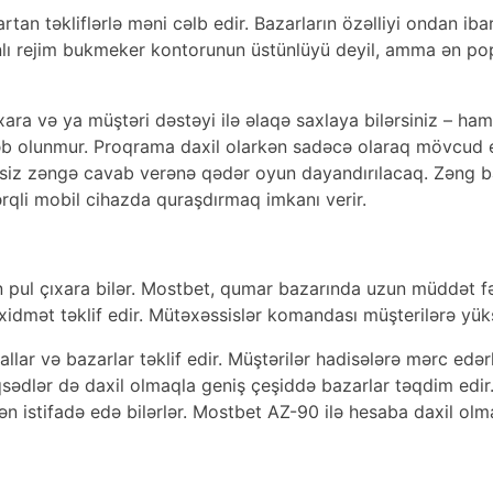
 təkliflərlə məni cəlb edir. Bazarların özəlliyi ondan ibarə
. Canlı rejim bukmeker kontorunun üstünlüyü deyil, amma ən 
ra və ya müştəri dəstəyi ilə əlaqə saxlaya bilərsiniz – ha
ləb olunmur. Proqrama daxil olarkən sadəcə olaraq mövcud 
z, siz zəngə cavab verənə qədər oyun dayandırılacaq. Zəng
fərqli mobil cihazda quraşdırmaq imkanı verir.
n pul çıxara bilər. Mostbet, qumar bazarında uzun müddət fə
ı xidmət təklif edir. Mütəxəssislər komandası müşterilərə yü
r və bazarlar təklif edir. Müştərilər hadisələrə mərc edərk
dlər də daxil olmaqla geniş çeşiddə bazarlar təqdim edir.
 istifadə edə bilərlər. Mostbet AZ-90 ilə hesaba daxil olma