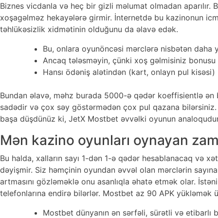
Biznes vicdanla və heç bir gizli məlumat olmadan aparılır. 
xoşagəlməz hekayələrə girmir. İnternetdə bu kazinonun icmal
təhlükəsizlik xidmətinin olduğunu da əlavə edək.
Bu, onlara oyunöncəsi mərclərə nisbətən daha ya
Ancaq tələsməyin, çünki xoş gəlmisiniz bonusu a
Hansı ödəniş alətindən (kart, onlayn pul kisəsi)
Bundan əlavə, məhz burada 5000-ə qədər koeffisientlə ən bö
sadədir və çox səy göstərmədən çox pul qazana bilərsiniz.
başa düşdünüz ki, JetX Mostbet əvvəlki oyunun analoqudur
Mən kazino oyunları oynayan zama
Bu halda, xalların sayı 1-dən 1-ə qədər hesablanacaq və xətt
dəyişmir. Siz həmçinin oyundan əvvəl olan mərclərin sayına
artmasını gözləməklə onu asanlıqla əhatə etmək olar. İstə
telefonlarına endirə bilərlər. Mostbet az 90 APK yükləmək 
Mostbet dünyanın ən sərfəli, sürətli və etibarlı 