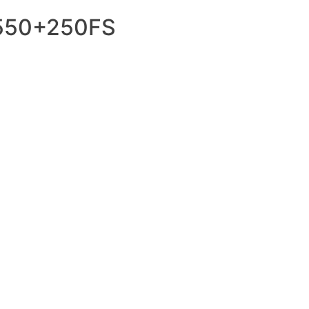
 550+250FS
ERCIALES
CONTENIDO
ANIMACIONES
CONTACTO