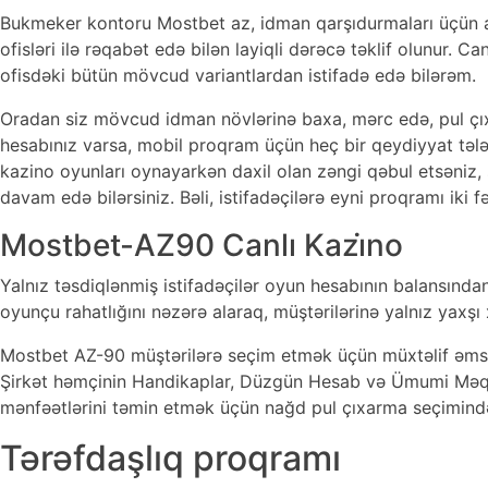
Bukmeker kontoru Mostbet az, idman qarşıdurmaları üçün artan
ofisləri ilə rəqabət edə bilən layiqli dərəcə təklif olunur
ofisdəki bütün mövcud variantlardan istifadə edə bilərəm.
Oradan siz mövcud idman növlərinə baxa, mərc edə, pul çıxa
hesabınız varsa, mobil proqram üçün heç bir qeydiyyat tə
kazino oyunları oynayarkən daxil olan zəngi qəbul etsəni
davam edə bilərsiniz. Bəli, istifadəçilərə eyni proqramı iki 
Mostbet-AZ90 Canlı Kazi̇no
Yalnız təsdiqlənmiş istifadəçilər oyun hesabının balansında
oyunçu rahatlığını nəzərə alaraq, müştərilərinə yalnız yaxş
Mostbet AZ-90 müştərilərə seçim etmək üçün müxtəlif əmsalla
Şirkət həmçinin Handikaplar, Düzgün Hesab və Ümumi Məqsə
mənfəətlərini təmin etmək üçün nağd pul çıxarma seçimindən
Tərəfdaşlıq proqramı