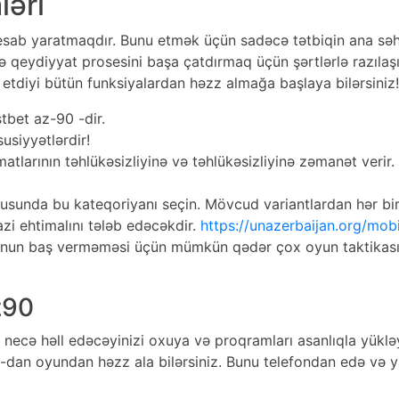
ləri
esab yaratmaqdır. Bunu etmək üçün sadəcə tətbiqin ana səh
və qeydiyyat prosesini başa çatdırmaq üçün şərtlərlə razıla
 etdiyi bütün funksiyalardan həzz almağa başlaya bilərsiniz!
tbet az-90 -dir.
siyyətlərdir!
atlarının təhlükəsizliyinə və təhlükəsizliyinə zəmanət verir.
sunda bu kateqoriyanı seçin. Mövcud variantlardan hər biri
zi ehtimalını tələb edəcəkdir.
https://unazerbaijan.org/mobi
Bunun baş verməməsi üçün mümkün qədər çox oyun taktikasını
z90
 necə həll edəcəyinizi oxuya və proqramları asanlıqla yükl
hone-dan oyundan həzz ala bilərsiniz. Bunu telefondan edə 