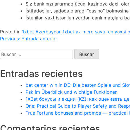
Siz bankınızı artırmaq üçün, kazinoya daxil olaraq
İstifadəçilər, sadəcə olaraq, “casino” bölməsinə
İstənilən vaxt istənilən yerdən canlı matçlara b
Posted in
1xbet Azerbaycan,1xbet az merc saytı, en yaxsi 
Navegación
Previous:
Entrada anterior
de
Buscar:
entradas
Entradas recientes
bet center win in DE: Die besten Spiele und Slo
Psk im Überblick und wichtige Funktionen
1XBet бонусы и акции (KZ): как оценивать 
One: Practical Guide to Player Safety and Res
True Fortune bonuses and promos — practical
Comentarios recientes