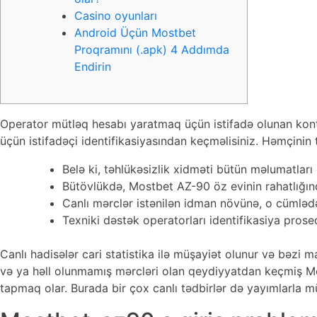
Casino oyunları
Android Üçün Mostbet
Proqramını (.apk) 4 Addımda
Endirin
Operator mütləq hesabı yaratmaq üçün istifadə olunan kontak
üçün istifadəçi identifikasiyasından keçməlisiniz. Həmçinin
Belə ki, təhlükəsizlik xidməti bütün məlumatları 
Bütövlükdə, Mostbet AZ-90 öz evinin rahatlığın
Canlı mərclər istənilən idman növünə, o cümlədə
Texniki dəstək operatorları identifikasiya pr
Canlı hadisələr cari statistika ilə müşayiət olunur və bə
və ya həll olunmamış mərcləri olan qeydiyyatdan keçmiş Mo
tapmaq olar. Burada bir çox canlı tədbirlər də yayımlarla m