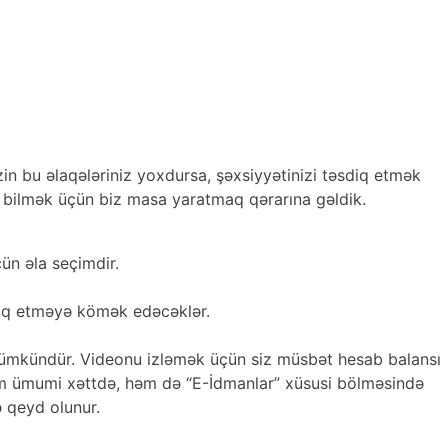
zin bu əlaqələriniz yoxdursa, şəxsiyyətinizi təsdiq etmək
ıra bilmək üçün biz masa yaratmaq qərarına gəldik.
ün əla seçimdir.
diq etməyə kömək edəcəklər.
 mümkündür. Videonu izləmək üçün siz müsbət hesab balansı
əm ümumi xəttdə, həm də “E-İdmanlar” xüsusi bölməsində
ə qeyd olunur.