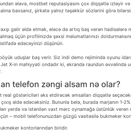
Bundan əlavə, mostbet reputasiyasını çox diqqətlə izləyir və
ına baxsanız, şirkətə yalnız təşəkkür sözlərini görə bilərs
xşı gəlir əldə etmək, eləcə də artıq baş verən hadisələrə 
lmaq üçün profilinizdə şəxsi məlumatlarınızı doldurmalısını
 istifadə edəcəyinizi düşünün.
yük uduşlar baş verir. Siz indi demo rejimində oyunu idarə
 Jet X-in mahiyyəti ondadır ki, ekranda raundun əvvəlində
.
n telefon zəngi alsam nə olar?
 real göstəriciləri əks etdirəcək əmsalları diqqətlə seçəcəkd
 çıxış əldə edəcəksiniz. Bununla belə, burada marjanın 1-2%
nilən yerdə və istənilən vaxt mərc oynamağa üstünlük verə
üçün – mobil telefonunuzdan güzgü vasitəsilə bukmeker kont
bukmeker kontorlarından biridir.