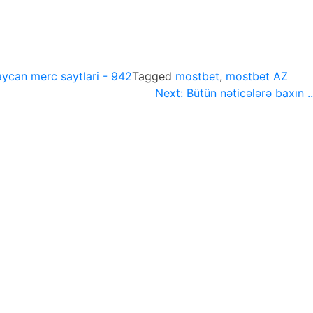
ycan merc saytlari - 942
Tagged
mostbet
,
mostbet AZ
Next:
Bütün nəticələrə baxın ..