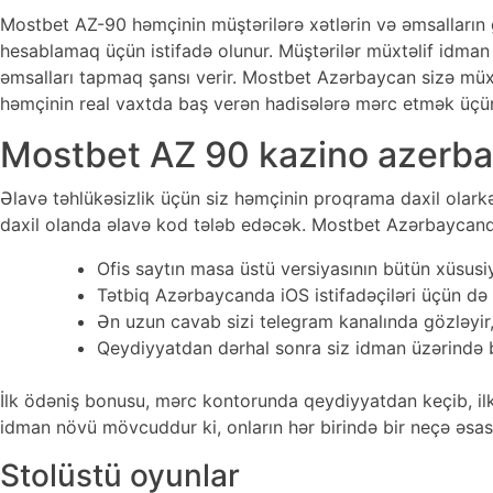
Mostbet AZ-90 həmçinin müştərilərə xətlərin və əmsalların g
hesablamaq üçün istifadə olunur. Müştərilər müxtəlif idman 
əmsalları tapmaq şansı verir. Mostbet Azərbaycan sizə müxtə
həmçinin real vaxtda baş verən hadisələrə mərc etmək üçün 
Mostbet AZ 90 kazino azerba
Əlavə təhlükəsizlik üçün siz həmçinin proqrama daxil olarkə
daxil olanda əlavə kod tələb edəcək. Mostbet Azərbaycand
Ofis saytın masa üstü versiyasının bütün xüsusi
Tətbiq Azərbaycanda iOS istifadəçiləri üçün də 
Ən uzun cavab sizi telegram kanalında gözləyir,
Qeydiyyatdan dərhal sonra siz idman üzərində 
İlk ödəniş bonusu, mərc kontorunda qeydiyyatdan keçib, il
idman növü mövcuddur ki, onların hər birində bir neçə əsas
Stolüstü oyunlar