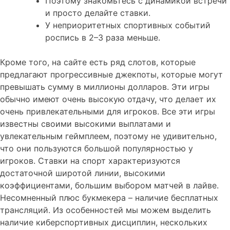
Поэтому знакомьтесь с динамикой встречи
и просто делайте ставки.
У неприоритетных спортивных событий
роспись в 2–3 раза меньше.
Кроме того, на сайте есть ряд слотов, которые
предлагают прогрессивные джекпоты, которые могут
превышать сумму в миллионы долларов. Эти игры
обычно имеют очень высокую отдачу, что делает их
очень привлекательными для игроков. Все эти игры
известны своими высокими выплатами и
увлекательным геймплеем, поэтому не удивительно,
что они пользуются большой популярностью у
игроков. Ставки на спорт характеризуются
достаточной широтой линии, высокими
коэффициентами, большим выбором матчей в лайве.
Несомненный плюс букмекера – наличие бесплатных
трансляций. Из особенностей мы можем выделить
наличие киберспортивных дисциплин, нескольких