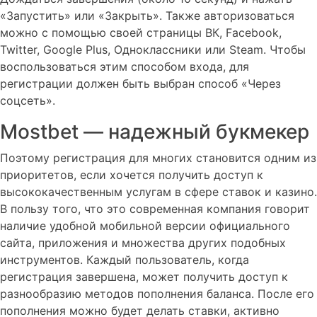
«Запустить» или «Закрыть». Также авторизоваться
можно с помощью своей страницы ВК, Facebook,
Twitter, Google Plus, Одноклассники или Steam. Чтобы
воспользоваться этим способом входа, для
регистрации должен быть выбран способ «Через
соцсеть».
Mostbet — надежный букмекер
Поэтому регистрация для многих становится одним из
приоритетов, если хочется получить доступ к
высококачественным услугам в сфере ставок и казино.
В пользу того, что это современная компания говорит
наличие удобной мобильной версии официального
сайта, приложения и множества других подобных
инструментов. Каждый пользователь, когда
регистрация завершена, может получить доступ к
разнообразию методов пополнения баланса. После его
пополнения можно будет делать ставки, активно