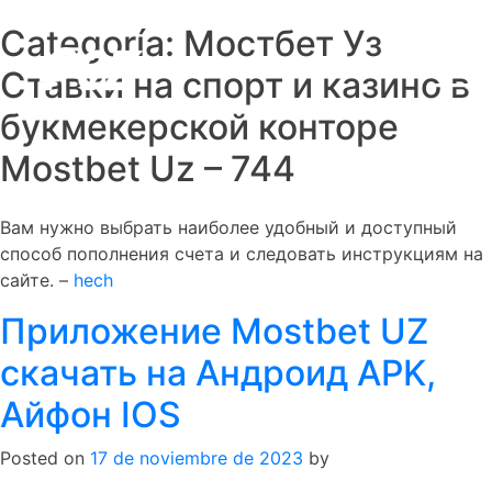
Categoría:
Мостбет Уз
Skip
to
Ставки на спорт и казино в
content
букмекерской конторе
Mostbet Uz – 744
Вам нужно выбрать наиболее удобный и доступный
способ пополнения счета и следовать инструкциям на
сайте. –
hech
Приложение Mostbet UZ
скачать на Андроид APK,
Айфон IOS
Posted on
17 de noviembre de 2023
by