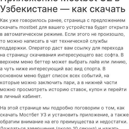
Узбекистане — как скачать
Как уже говорилось ранее, страница с предложением
скачать mostbet для вашего устройства будет открыта
в автоматическом режиме. Если этого не произошло,
то можно написать в чат технической службы
поддержки. Оператор даст вам ссылку для перехода
на страницу скачивания интересующего вас софта. В
верхнем меню беттер может выбрать лайв или линию,
а чуть ниже интересующий вас вид спорта. В
основном меню будет список всех событий, на
которые можно заключить пари, а в нижней части
можно просмотреть историю ставок, купон и перейти
в личный кабинет.
На этой странице мы подробно поговорим о том, как
скачать Мостбет УЗ и установить приложение, а также
обратим внимание на его преимущества и недостатки.
Дождаться завершения (около 10 секунд) и нажать