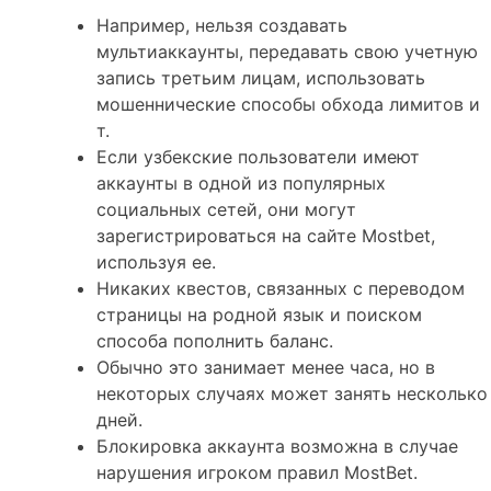
Например, нельзя создавать
мультиаккаунты, передавать свою учетную
запись третьим лицам, использовать
мошеннические способы обхода лимитов и
т.
Если узбекские пользователи имеют
аккаунты в одной из популярных
социальных сетей, они могут
зарегистрироваться на сайте Mostbet,
используя ее.
Никаких квестов, связанных с переводом
страницы на родной язык и поиском
способа пополнить баланс.
Обычно это занимает менее часа, но в
некоторых случаях может занять несколько
дней.
Блокировка аккаунта возможна в случае
нарушения игроком правил MostBet.