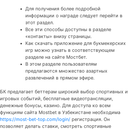
Для получения более подробной
информации о награде следует перейти в
этот раздел.
Все эти способы доступны в разделе
«контакты» внизу страницы.
Как скачать приложение для букмекерских
игр можно узнать в соответствующем
разделе на сайте Мостбет.
В этом разделе пользователям
предлагаются множество азартных
развлечений в прямом эфире.
БК предлагает беттерам широкий выбор спортивных и
игровых событий, бесплатные видеотрансляции,
денежные бонусы, казино. Для доступа ко всем
функциям сайта Mostbet в Узбекистане необходима
https://most-bet-top.com/login/
регистрация. Он
позволяет делать ставки, смотреть спортивные