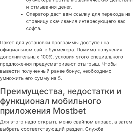
и отмывания денег.
Оператор даст вам ссылку для перехода на
страницу скачивания интересующего вас
софта.
Пакет для установки программы доступен на
официальном сайте букмекера. Помимо получения
дополнительных 100%, условия этого специального
предложения предусматривают отыгрыш. Чтобы
вывести полученный ранее бонус, необходимо
умножить его сумму на 5.
Преимущества, недостатки и
функционал мобильного
приложения Mostbet
Для этого надо открыть меню свайпом вправо, а затем
выбрать соответствующий раздел. Служба