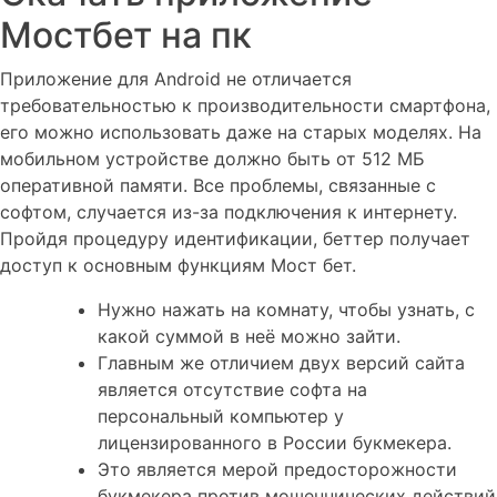
Мостбет на пк
Приложение для Android не отличается
требовательностью к производительности смартфона,
его можно использовать даже на старых моделях. На
мобильном устройстве должно быть от 512 МБ
оперативной памяти. Все проблемы, связанные с
софтом, случается из-за подключения к интернету.
Пройдя процедуру идентификации, беттер получает
доступ к основным функциям Мост бет.
Нужно нажать на комнату, чтобы узнать, с
какой суммой в неё можно зайти.
Главным же отличием двух версий сайта
является отсутствие софта на
персональный компьютер у
лицензированного в России букмекера.
Это является мерой предосторожности
букмекера против мошеннических действий