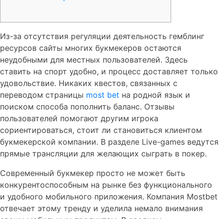
Из-за отсутствия регуляции деятельность гемблинг
ресурсов сайты многих букмекеров остаются
неудобными для местных пользователей. Здесь
ставить на спорт удобно, и процесс доставляет только
удовольствие. Никаких квестов, связанных с
переводом страницы
most bet
на родной язык и
поиском способа пополнить баланс. Отзывы
пользователей помогают другим игрока
сориентироваться, стоит ли становиться клиентом
букмекерской компании. В разделе Live-games ведутся
прямые трансляции для желающих сыграть в покер.
Современный букмекер просто не может быть
конкурентоспособным на рынке без функционального
и удобного мобильного приложения. Компания Mostbet
отвечает этому тренду и уделила немало внимания