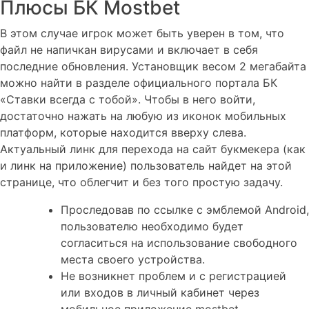
Плюсы БК Mostbet
В этом случае игрок может быть уверен в том, что
файл не напичкан вирусами и включает в себя
последние обновления. Установщик весом 2 мегабайта
можно найти в разделе официального портала БК
«Ставки всегда с тобой». Чтобы в него войти,
достаточно нажать на любую из иконок мобильных
платформ, которые находится вверху слева.
Актуальный линк для перехода на сайт букмекера (как
и линк на приложение) пользователь найдет на этой
странице, что облегчит и без того простую задачу.
Проследовав по ссылке с эмблемой Android,
пользователю необходимо будет
согласиться на использование свободного
места своего устройства.
Не возникнет проблем и с регистрацией
или входов в личный кабинет через
мобильное приложение mostbet.