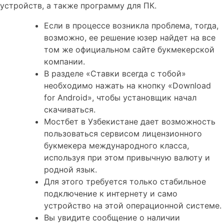
устройств, а также программу для ПК.
Если в процессе возникла проблема, тогда,
возможно, ее решение юзер найдет на все
том же официальном сайте букмекерской
компании.
В разделе «Ставки всегда с тобой»
необходимо нажать на кнопку «Download
for Android», чтобы установщик начал
скачиваться.
Мостбет в Узбекистане дает возможность
пользоваться сервисом лицензионного
букмекера международного класса,
используя при этом привычную валюту и
родной язык.
Для этого требуется только стабильное
подключение к интернету и само
устройство на этой операционной системе.
Вы увидите сообщение о наличии