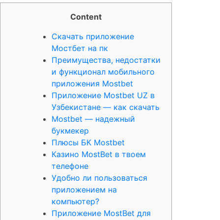
Content
Скачать приложение
Мостбет на пк
Преимущества, недостатки
и функционал мобильного
приложения Mostbet
Приложение Mostbet UZ в
Узбекистане — как скачать
Mostbet — надежный
букмекер
Плюсы БК Mostbet
Казино MostBet в твоем
телефоне
Удобно ли пользоваться
приложением на
компьютер?
Приложение MostBet для