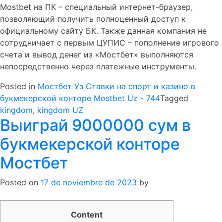
Mostbet на ПК – специальный интернет-браузер,
позволяющий получить полноценный доступ к
официальному сайту БК. Также данная компания не
сотрудничает с первым ЦУПИС – пополнение игрового
счета и вывод денег из «Мостбет» выполняются
непосредственно через платежные инструменты.
Posted in
Мостбет Уз Ставки на спорт и казино в
букмекерской конторе Mostbet Uz - 744
Tagged
kingdom
,
kingdom UZ
Выиграй 9000000 сум в
букмекерской конторе
Мостбет
Posted on
17 de noviembre de 2023
by
Content