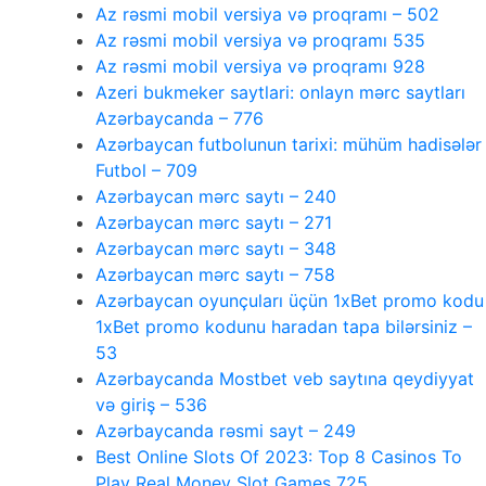
Az rəsmi mobil versiya və proqramı – 502
Az rəsmi mobil versiya və proqramı 535
Az rəsmi mobil versiya və proqramı 928
Azeri bukmeker saytlari: onlayn mərc saytları
Azərbaycanda – 776
Azərbaycan futbolunun tarixi: mühüm hadisələr
Futbol – 709
Azərbaycan mərc saytı – 240
Azərbaycan mərc saytı – 271
Azərbaycan mərc saytı – 348
Azərbaycan mərc saytı – 758
Azərbaycan oyunçuları üçün 1xBet promo kodu
1xBet promo kodunu haradan tapa bilərsiniz –
53
Azərbaycanda Mostbet veb saytına qeydiyyat
və giriş – 536
Azərbaycanda rəsmi sayt – 249
Best Online Slots Of 2023: Top 8 Casinos To
Play Real Money Slot Games 725