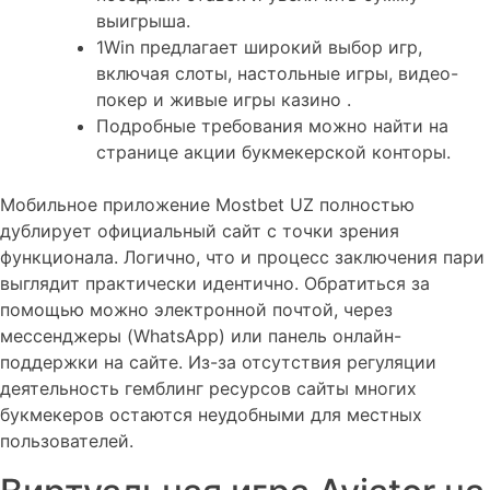
выигрыша.
1Win предлагает широкий выбор игр,
включая слоты, настольные игры, видео-
покер и живые игры казино .
Подробные требования можно найти на
странице акции букмекерской конторы.
Мобильное приложение Mostbet UZ полностью
дублирует официальный сайт с точки зрения
функционала. Логично, что и процесс заключения пари
выглядит практически идентично. Обратиться за
помощью можно электронной почтой, через
мессенджеры (WhatsApp) или панель онлайн-
поддержки на сайте. Из-за отсутствия регуляции
деятельность гемблинг ресурсов сайты многих
букмекеров остаются неудобными для местных
пользователей.