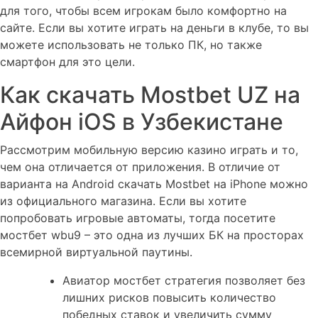
для того, чтобы всем игрокам было комфортно на
сайте. Если вы хотите играть на деньги в клубе, то вы
можете использовать не только ПК, но также
смартфон для это цели.
Как скачать Mostbet UZ на
Айфон iOS в Узбекистане
Рассмотрим мобильную версию казино играть и то,
чем она отличается от приложения. В отличие от
варианта на Android скачать Mostbet на iPhone можно
из официального магазина. Если вы хотите
попробовать игровые автоматы, тогда посетите
мостбет wbu9 – это одна из лучших БК на просторах
всемирной виртуальной паутины.
Авиатор мостбет стратегия позволяет без
лишних рисков повысить количество
победных ставок и увеличить сумму