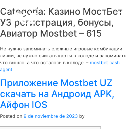
Categoría:
Казино МостБет
Skip
to
УЗ регистрация, бонусы,
content
Авиатор Mostbet – 615
Не нужно запоминать сложные игровые комбинации,
линии, не нужно считать карты в колоде и запоминать,
что вышло, а что осталось в колоде. –
mostbet cash
agent
Приложение Mostbet UZ
скачать на Андроид APK,
Айфон IOS
Posted on
9 de noviembre de 2023
by