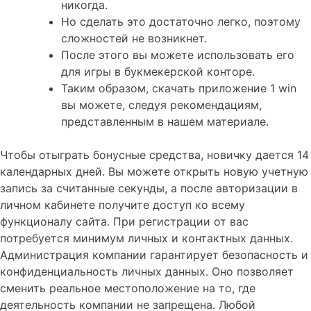
никогда.
Но сделать это достаточно легко, поэтому
сложностей не возникнет.
После этого вы можете использовать его
для игры в букмекерской конторе.
Таким образом, скачать приложение 1 win
вы можете, следуя рекомендациям,
представленным в нашем материале.
Чтобы отыграть бонусные средства, новичку дается 14
календарных дней. Вы можете открыть новую учетную
запись за считанные секунды, а после авторизации в
личном кабинете получите доступ ко всему
функционалу сайта. При регистрации от вас
потребуется минимум личных и контактных данных.
Администрация компании гарантирует безопасность и
конфиденциальность личных данных. Оно позволяет
сменить реальное местоположение на то, где
деятельность компании не запрещена. Любой