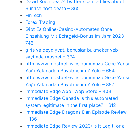
David Koch dead? Twitter scam ad lies about
Sunrise host death – 365
FinTech
Forex Trading
Gibt Es Online-Casino-Automaten Ohne
Einzahlung Mit Echtgeld-Bonus Im Jahr 2023
746
giris və qeydiyyat, bonuslar bukmeker veb
saytında mosbet – 374
http: www mostbet-wins.comünüzü Gece Yarısı
Yağı Yakmadan Büyütmenin 7 Yolu – 654
http: www mostbet-wins.comünüzü Gece Yarısı
Yağı Yakmadan Büyütmenin 7 Yolu – 887
‎Immediate Edge App i App Store – 409
Immediate Edge Canada Is this automated
system legitimate in the first place? – 612
Immediate Edge Dragons Den Episode Review
– 136
Immediate Edge Review 2023: Is it Legit, or a