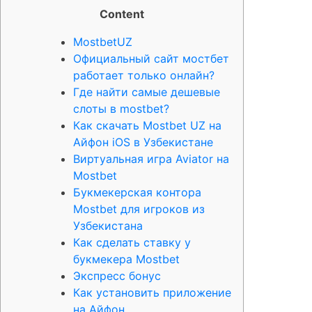
Content
MostbetUZ
Официальный сайт мостбет
работает только онлайн?
Где найти самые дешевые
слоты в mostbet?
Как скачать Mostbet UZ на
Айфон iOS в Узбекистане
Виртуальная игра Aviator на
Mostbet
Букмекерская контора
Mostbet для игроков из
Узбекистана
Как сделать ставку у
букмекера Mostbet
Экспресс бонус
Как установить приложение
на Айфон