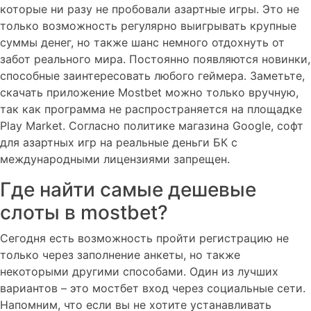
которые ни разу не пробовали азартные игры. Это не
только возможность регулярно выигрывать крупные
суммы денег, но также шанс немного отдохнуть от
забот реального мира. Постоянно появляются новинки,
способные заинтересовать любого геймера. Заметьте,
скачать приложение Mostbet можно только вручную,
так как программа не распространяется на площадке
Play Market. Согласно политике магазина Google, софт
для азартных игр на реальные деньги БК с
международными лицензиями запрещен.
Где найти самые дешевые
слоты в mostbet?
Сегодня есть возможность пройти регистрацию не
только через заполнение анкеты, но также
некоторыми другими способами. Один из лучших
вариантов – это мостбет вход через социальные сети.
Напомним, что если вы не хотите устанавливать