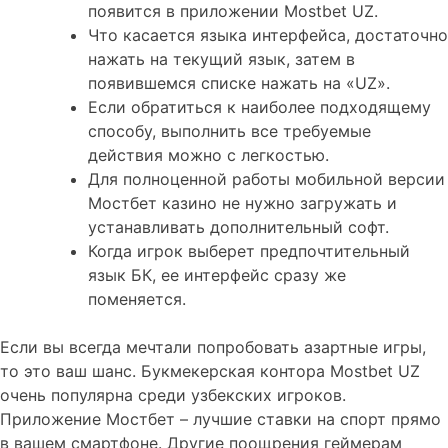
появится в приложении Mostbet UZ.
Что касается языка интерфейса, достаточно
нажать на текущий язык, затем в
появившемся списке нажать на «UZ».
Если обратиться к наиболее подходящему
способу, выполнить все требуемые
действия можно с легкостью.
Для полноценной работы мобильной версии
Мостбет казино не нужно загружать и
устанавливать дополнительный софт.
Когда игрок выберет предпочтительный
язык БК, ее интерфейс сразу же
поменяется.
Если вы всегда мечтали попробовать азартные игры,
то это ваш шанс. Букмекерская контора Mostbet UZ
очень популярна среди узбекских игроков.
Приложение Мостбет – лучшие ставки на спорт прямо
в вашем смартфоне. Другие поощрения геймерам