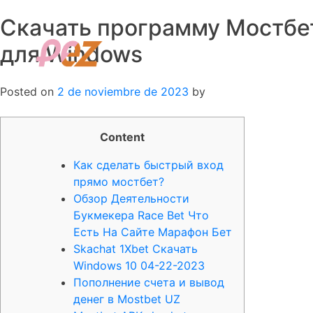
Скачать программу Мостбет
Skip
to
для Windows
content
Posted on
2 de noviembre de 2023
by
Content
Как сделать быстрый вход
прямо мостбет?
Обзор Деятельности
Букмекера Race Bet Что
Есть На Сайте Марафон Бет
Skachat 1Xbet Скачать
Windows 10 04-22-2023
Пополнение счета и вывод
денег в Mostbet UZ