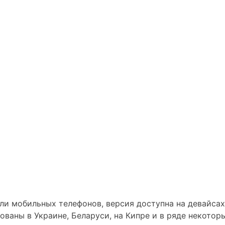
ели мобильных телефонов, версия доступна на девайса
ованы в Украине, Беларуси, на Кипре и в ряде некотор