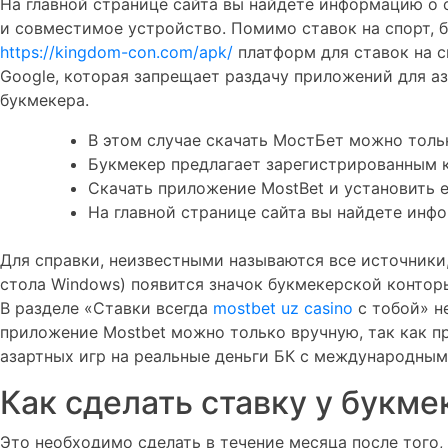
На главной странице сайта вы найдете информацию о 
и совместимое устройство. Помимо ставок на спорт, 
https://kingdom-con.com/apk/
платформ для ставок на с
Google, которая запрещает раздачу приложений для аз
букмекера.
В этом случае скачать МостБет можно толь
Букмекер предлагает зарегистрированным к
Скачать приложение MostBet и установить 
На главной странице сайта вы найдете инф
Для справки, неизвестными называются все источники,
стола Windows) появится значок букмекерской конторы.
В разделе «Ставки всегда
mostbet uz casino
с тобой» не
приложение Mostbet можно только вручную, так как пр
азартных игр на реальные деньги БК с международным
Как сделать ставку у букме
Это необходимо сделать в течение месяца после того,