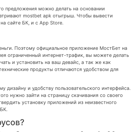
ого предложения можно делать на основании
атривают mostbet apk отыгрыш. Чтобы вывести
а сайте БК, и с App Store.
деньги. Поэтому официальное приложение МостБет на
мея ограниченный интернет-трафик, вы можете делать
ать и установить на ваш девайс, а так же как
о технические продукты отличаются удобством для
у дизайну и удобству пользовательского интерфейса.
ого нужно зайти на страницу скачивания со своего
твердить установку приложений из неизвестного
БК.
русов?