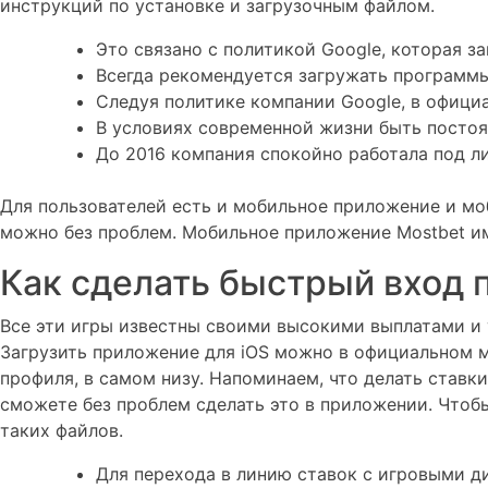
инструкций по установке и загрузочным файлом.
Это связано с политикой Google, которая з
Всегда рекомендуется загружать программы
Следуя политике компании Google, в официа
В условиях современной жизни быть постоя
До 2016 компания спокойно работала под л
Для пользователей есть и мобильное приложение и моб
можно без проблем. Мобильное приложение Mostbet име
Как сделать быстрый вход 
Все эти игры известны своими высокими выплатами и 
Загрузить приложение для iOS можно в официальном ма
профиля, в самом низу. Напоминаем, что делать ставк
сможете без проблем сделать это в приложении. Чтобы
таких файлов.
Для перехода в линию ставок с игровыми д