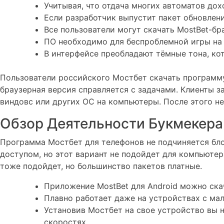
Учитывая, что отдача многих автоматов дох
Если разработчик выпустит пакет обновлен
Все пользователи могут скачать MostBet-бр
ПО необходимо для беспроблемной игры на 
В интерфейсе преобладают тёмные тона, ко
Пользователи российского Мостбет скачать программу 
браузерная версия справляется с задачами. Клиенты з
виндовс или других ОС на компьютеры. После этого 
Обзор Деятельности Букмекера 
Программа Мостбет для телефонов не подчиняется бло
доступом, но этот вариант не подойдет для компьютер
тоже подойдет, но большинство пакетов платные.
Приложение MostBet для Android можно ска
Плавно работает даже на устройствах с мал
Установив Мостбет на свое устройство вы 
скоростях.