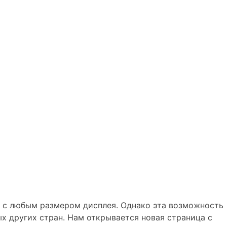
х с любым размером дисплея. Однако эта возможность
ых других стран. Нам открывается новая страница с