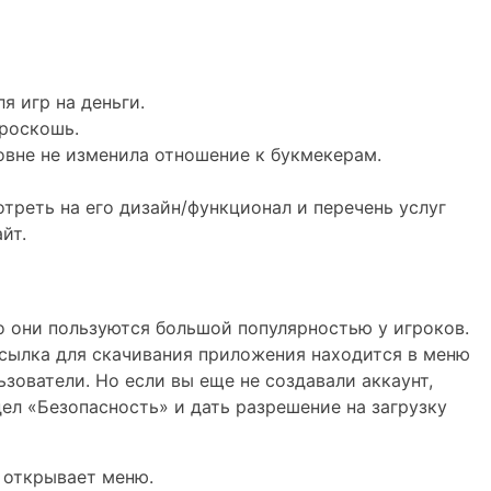
я игр на деньги.
 роскошь.
овне не изменила отношение к букмекерам.
треть на его дизайн/функционал и перечень услуг
йт.
о они пользуются большой популярностью у игроков.
ссылка для скачивания приложения находится в меню
зователи. Но если вы еще не создавали аккаунт,
ел «Безопасность» и дать разрешение на загрузку
 открывает меню.