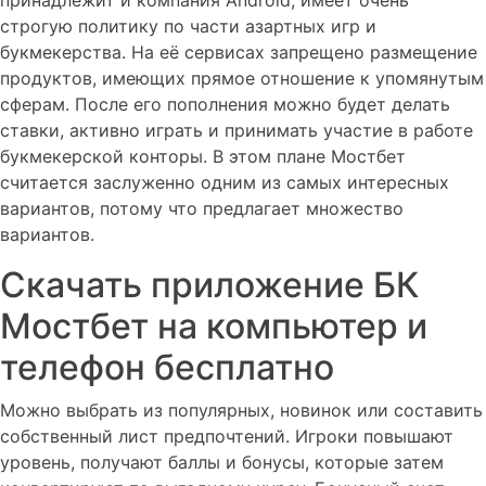
строгую политику по части азартных игр и
букмекерства. На её сервисах запрещено размещение
продуктов, имеющих прямое отношение к упомянутым
сферам. После его пополнения можно будет делать
ставки, активно играть и принимать участие в работе
букмекерской конторы. В этом плане Мостбет
считается заслуженно одним из самых интересных
вариантов, потому что предлагает множество
вариантов.
Скачать приложение БК
Мостбет на компьютер и
телефон бесплатно
Можно выбрать из популярных, новинок или составить
собственный лист предпочтений. Игроки повышают
уровень, получают баллы и бонусы, которые затем