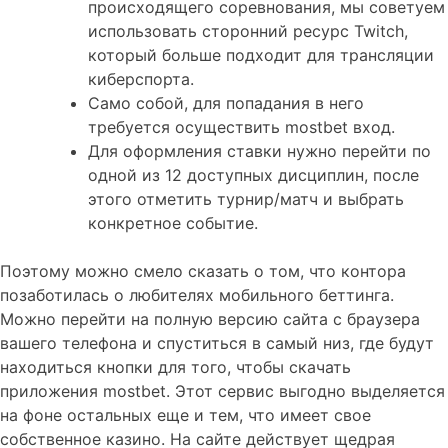
происходящего соревнования, мы советуем
использовать сторонний ресурс Twitch,
который больше подходит для трансляции
киберспорта.
Само собой, для попадания в него
требуется осуществить mostbet вход.
Для оформления ставки нужно перейти по
одной из 12 доступных дисциплин, после
этого отметить турнир/матч и выбрать
конкретное событие.
Поэтому можно смело сказать о том, что контора
позаботилась о любителях мобильного беттинга.
Можно перейти на полную версию сайта с браузера
вашего телефона и спуститься в самый низ, где будут
находиться кнопки для того, чтобы скачать
приложения mostbet. Этот сервис выгодно выделяется
на фоне остальных еще и тем, что имеет свое
собственное казино. На сайте действует щедрая