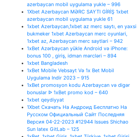
azerbaycan mobil uygulama yukle – 996
1Xbet Azerbaycan MƏRC SAYTI GİRİŞ 1xbet
azerbaycan mobil uygulama yukle 61
1xbet Azerbaycan,1xbet az merc saytı, en yaxsi
bukmeker 1xbet Azerbaycan merc oyunlari,
1xbet az, Azerbaycan merc saytlari – 942
1xBet Azərbaycan yükle Android və iPhone:
bonus 100 , giriş, idman mərcləri – 894
1xbet Bangladesh
1xBet Mobile Vebsayt Və 1x Bet Mobil
Uygulama Indir 2023 – 915
1xBet promosyon kodu Azerbaycan və digər
bonuslar ᐉ 1xBet promo kod – 640
1xbet qeydiyyat
1Xbet Скачать На Андроид Бесплатно На
Русском Официальный Сайт Последняя
Версия 04-22-2023 #12944 Issues Shichao
Sun latex GitLab – 125
1xBet, 1xbet Giriş, 1xbet Türkiye, 1xbet Girişi,