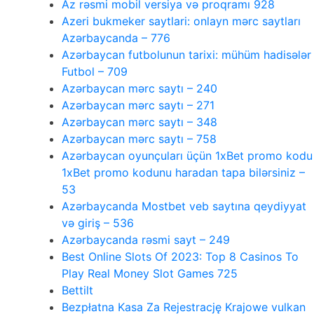
Az rəsmi mobil versiya və proqramı 928
Azeri bukmeker saytlari: onlayn mərc saytları
Azərbaycanda – 776
Azərbaycan futbolunun tarixi: mühüm hadisələr
Futbol – 709
Azərbaycan mərc saytı – 240
Azərbaycan mərc saytı – 271
Azərbaycan mərc saytı – 348
Azərbaycan mərc saytı – 758
Azərbaycan oyunçuları üçün 1xBet promo kodu
1xBet promo kodunu haradan tapa bilərsiniz –
53
Azərbaycanda Mostbet veb saytına qeydiyyat
və giriş – 536
Azərbaycanda rəsmi sayt – 249
Best Online Slots Of 2023: Top 8 Casinos To
Play Real Money Slot Games 725
Bettilt
Bezpłatna Kasa Za Rejestrację Krajowe vulkan