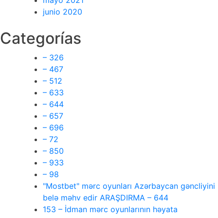
mayo 2021
junio 2020
Categorías
– 326
– 467
– 512
– 633
– 644
– 657
– 696
– 72
– 850
– 933
– 98
"Mostbet" mərc oyunları Azərbaycan gəncliyini
belə məhv edir ARAŞDIRMA – 644
153 – İdman mərc oyunlarının həyata