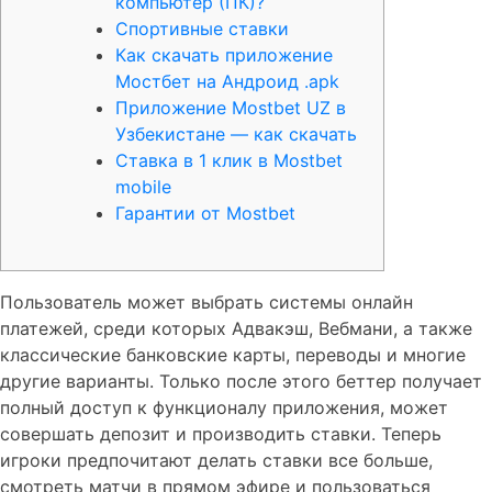
компьютер (ПК)?
Спортивные ставки
Как скачать приложение
Мостбет на Андроид .apk
Приложение Mostbet UZ в
Узбекистане — как скачать
Ставка в 1 клик в Mostbet
mobile
Гарантии от Mostbet
Пользователь может выбрать системы онлайн
платежей, среди которых Адвакэш, Вебмани, а также
классические банковские карты, переводы и многие
другие варианты. Только после этого беттер получает
полный доступ к функционалу приложения, может
совершать депозит и производить ставки. Теперь
игроки предпочитают делать ставки все больше,
смотреть матчи в прямом эфире и пользоваться