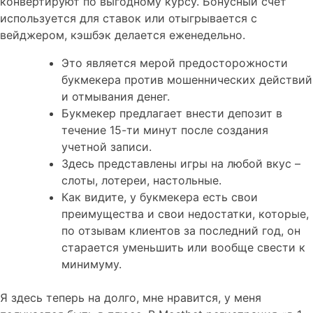
конвертируют по выгодному курсу. Бонусный счет
используется для ставок или отыгрывается с
вейджером, кэшбэк делается еженедельно.
Это является мерой предосторожности
букмекера против мошеннических действий
и отмывания денег.
Букмекер предлагает внести депозит в
течение 15-ти минут после создания
учетной записи.
Здесь представлены игры на любой вкус –
слоты, лотереи, настольные.
Как видите, у букмекера есть свои
преимущества и свои недостатки, которые,
по отзывам клиентов за последний год, он
старается уменьшить или вообще свести к
минимуму.
Я здесь теперь на долго, мне нравится, у меня