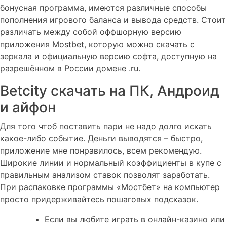
бонусная программа, имеются различные способы
пополнения игрового баланса и вывода средств. Стоит
различать между собой оффшорную версию
приложения Mostbet, которую можно скачать с
зеркала и официальную версию софта, доступную на
разрешённом в России домене .ru.
Betcity скачать на ПК, Андроид
и айфон
Для того чтоб поставить пари не надо долго искать
какое-либо событие. Деньги выводятся – быстро,
приложение мне понравилось, всем рекомендую.
Широкие линии и нормальный коэффициенты в купе с
правильным анализом ставок позволят заработать.
При распаковке программы «Мостбет» на компьютер
просто придерживайтесь пошаговых подсказок.
Если вы любите играть в онлайн-казино или