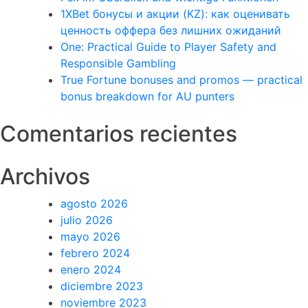
1XBet бонусы и акции (KZ): как оценивать
ценность оффера без лишних ожиданий
One: Practical Guide to Player Safety and
Responsible Gambling
True Fortune bonuses and promos — practical
bonus breakdown for AU punters
Comentarios recientes
Archivos
agosto 2026
julio 2026
mayo 2026
febrero 2024
enero 2024
diciembre 2023
noviembre 2023