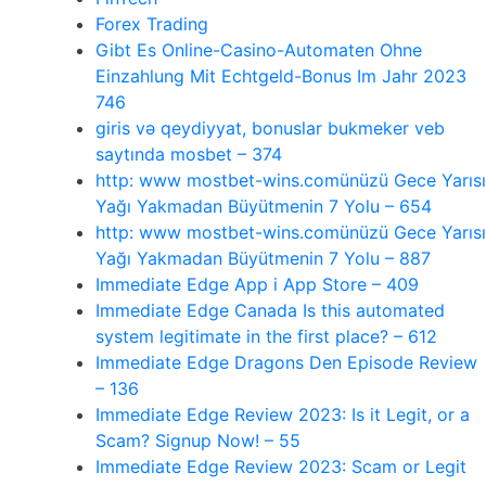
Forex Trading
Gibt Es Online-Casino-Automaten Ohne
Einzahlung Mit Echtgeld-Bonus Im Jahr 2023
746
giris və qeydiyyat, bonuslar bukmeker veb
saytında mosbet – 374
http: www mostbet-wins.comünüzü Gece Yarısı
Yağı Yakmadan Büyütmenin 7 Yolu – 654
http: www mostbet-wins.comünüzü Gece Yarısı
Yağı Yakmadan Büyütmenin 7 Yolu – 887
‎Immediate Edge App i App Store – 409
Immediate Edge Canada Is this automated
system legitimate in the first place? – 612
Immediate Edge Dragons Den Episode Review
– 136
Immediate Edge Review 2023: Is it Legit, or a
Scam? Signup Now! – 55
Immediate Edge Review 2023: Scam or Legit