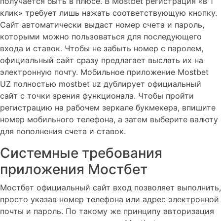
получается быть в плюсе. В Mostbet регистрация «в 1
клик» требует лишь нажать соответствующую кнопку.
Сайт автоматически выдаст номер счета и пароль,
которыми можно пользоваться для последующего
входа и ставок. Чтобы не забыть номер с паролем,
официальный сайт сразу предлагает выслать их на
электронную почту. Мобильное приложение Mostbet
UZ полностью mostbet uz дублирует официальный
сайт с точки зрения функционала. Чтобы пройти
регистрацию на рабочем зеркале букмекера, впишите
номер мобильного телефона, а затем выберите валюту
для пополнения счета и ставок.
Системные требования
приложения Мостбет
Мостбет официальный сайт вход позволяет выполнить,
просто указав номер телефона или адрес электронной
почты и пароль. По такому же принципу авторизация