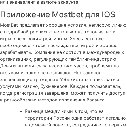
или эквивалент в валюте аккаунта.
Приложение Mostbet для IOS
MostBet предлагает хорошие условия, неплохую линию
с подробной росписью не только на топовые, но и
игры с невысоким рейтингом. Здесь есть все
необходимое, чтобы наслаждаться игрой и хорошо
зарабатывать. Компания не состоит в международных
организациях, регулирующих гемблинг-индустрию.
Деньги выводятся за несколько часов, проблемы по
отзывам игроков не возникают. Нет законов,
запрещающих гражданам Узбекистана пользоваться
услугами казино, букмекеров. Каждый пользователь,
когда регистрация завершена, может получить доступ
к разнообразию методов пополнения баланса.
Разница между ними в том, что на
территории России одна работает легально
в доменной зоне .ru, сотрудничает с первым