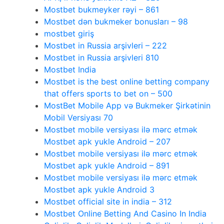
Mostbet bukmeyker rəyi – 861
Mostbet dən bukmeker bonusları – 98
mostbet giriş
Mostbet in Russia arşivleri – 222
Mostbet in Russia arşivleri 810
Mostbet India
Mostbet is the best online betting company
that offers sports to bet on – 500
MostBet Mobile App və Bukmeker Şirkətinin
Mobil Versiyası 70
Mostbet mobile versiyası ilə mərc etmək
Mostbet apk yukle Android – 207
Mostbet mobile versiyası ilə mərc etmək
Mostbet apk yukle Android – 891
Mostbet mobile versiyası ilə mərc etmək
Mostbet apk yukle Android 3
Mostbet official site in india – 312
Mostbet Online Betting And Casino In India