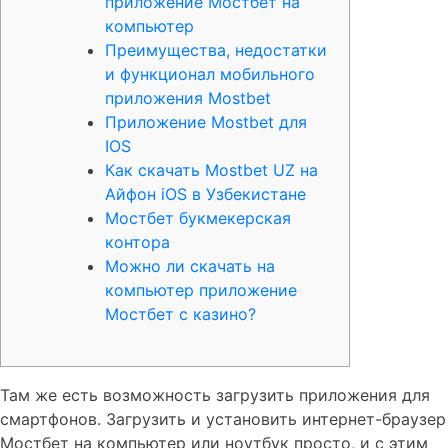
приложение Мостбет на
компьютер
Преимущества, недостатки
и функционал мобильного
приложения Mostbet
Приложение Mostbet для
IOS
Как скачать Mostbet UZ на
Айфон iOS в Узбекистане
Мостбет букмекерская
контора
Можно ли скачать на
компьютер приложение
Мостбет с казино?
Там же есть возможность загрузить приложения для
смартфонов. Загрузить и установить интернет-браузер
Мостбет на компьютер или ноутбук просто, и с этим