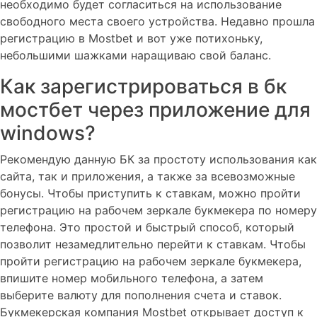
необходимо будет согласиться на использование
свободного места своего устройства. Недавно прошла
регистрацию в Mostbet и вот уже потихоньку,
небольшими шажками наращиваю свой баланс.
Как зарегистрироваться в бк
мостбет через приложение для
windows?
Рекомендую данную БК за простоту использования как
сайта, так и приложения, а также за всевозможные
бонусы. Чтобы приступить к ставкам, можно пройти
регистрацию на рабочем зеркале букмекера по номеру
телефона. Это простой и быстрый способ, который
позволит незамедлительно перейти к ставкам. Чтобы
пройти регистрацию на рабочем зеркале букмекера,
впишите номер мобильного телефона, а затем
выберите валюту для пополнения счета и ставок.
Букмекерская компания Mostbet открывает доступ к