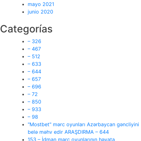
mayo 2021
junio 2020
Categorías
– 326
– 467
– 512
– 633
– 644
– 657
– 696
– 72
– 850
– 933
– 98
"Mostbet" mərc oyunları Azərbaycan gəncliyini
belə məhv edir ARAŞDIRMA – 644
153 – İdman mərc oyunlarının həyata