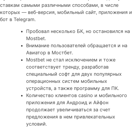
ставкам самыми различными способами, в числе
которых — веб-версия, мобильный сайт, приложения и
бот в Telegram.
Пробовал несколько БК, но остановился на
Mostbet.
Внимание пользователей обращается и на
Авиатор в Мостбет.
Mostbet не стал исключением и тоже
соответствует тренду, разработав
специальный софт для двух популярных
операционных систем мобильных
устройств, а также программу для ПК.
Количество клиентов casino и мобильного
приложения для Андроид и Айфон
продолжает увеличиваться за счет
предложения в нем привлекательных
условий.