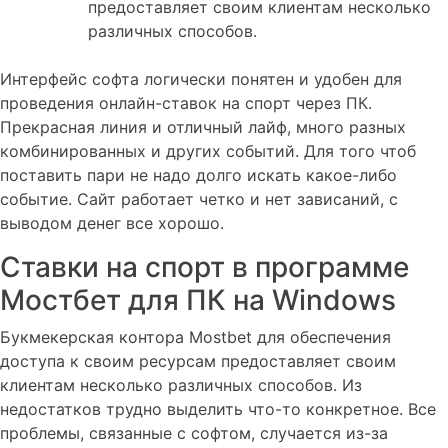
предоставляет своим клиентам несколько
различных способов.
Интерфейс софта логически понятен и удобен для
проведения онлайн-ставок на спорт через ПК.
Прекрасная линия и отличный лайф, много разных
комбинированных и других событий. Для того чтоб
поставить пари не надо долго искать какое-либо
событие. Сайт работает четко и нет зависаний, c
выводом денег все хорошо.
Ставки на спорт в программе
Мостбет для ПК на Windows
Букмекерская контора Mostbet для обеспечения
доступа к своим ресурсам предоставляет своим
клиентам несколько различных способов. Из
недостатков трудно выделить что-то конкретное. Все
проблемы, связанные с софтом, случается из-за