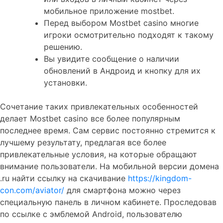
мобильное приложение mostbet.
Перед выбором Mostbet casino многие
игроки осмотрительно подходят к такому
решению.
Вы увидите сообщение о наличии
обновлений в Андроид и кнопку для их
установки.
Сочетание таких привлекательных особенностей
делает Mostbet casino все более популярным
последнее время. Сам сервис постоянно стремится к
лучшему результату, предлагая все более
привлекательные условия, на которые обращают
внимание пользователи. На мобильной версии домена
.ru найти ссылку на скачивание
https://kingdom-
con.com/aviator/
для смартфона можно через
специальную панель в личном кабинете. Проследовав
по ссылке с эмблемой Android, пользователю