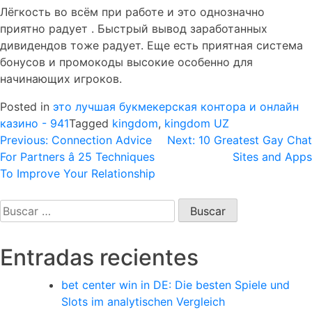
Лёгкость во всём при работе и это однозначно
приятно радует . Быстрый вывод заработанных
дивидендов тоже радует. Еще есть приятная система
бонусов и промокоды высокие особенно для
начинающих игроков.
Posted in
это лучшая букмекерская контора и онлайн
казино - 941
Tagged
kingdom
,
kingdom UZ
Navegación
Previous:
Connection Advice
Next:
10 Greatest Gay Chat
For Partners â 25 Techniques
Sites and Apps
de
To Improve Your Relationship
entradas
Buscar:
Entradas recientes
bet center win in DE: Die besten Spiele und
Slots im analytischen Vergleich