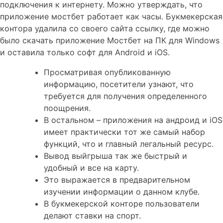
подключения к интернету. Можно утверждать, что
приложение мостбет работает как часы. Букмекерская
контора удалила со своего сайта ссылку, где можно
было скачать приложение Мостбет на ПК для Windows
и оставила только софт для Android и iOS.
Просматривая опубликованную
информацию, посетители узнают, что
требуется для получения определенного
поощрения.
В остальном – приложения на андроид и iOS
имеет практически тот же самый набор
функций, что и главный легальный ресурс.
Вывод выйгрыша так же быстрый и
удобный и все на карту.
Это выражается в предварительном
изучении информации о данном клубе.
В букмекерской конторе пользователи
делают ставки на спорт.