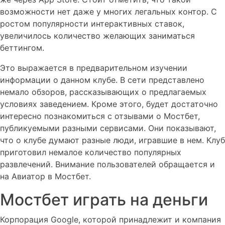
возможности нет даже у многих легальных контор. С
ростом популярности интерактивных ставок,
увеличилось количество желающих заниматься
беттингом.
Это выражается в предварительном изучении
информации о данном клубе. В сети представлено
немало обзоров, рассказывающих о предлагаемых
условиях заведением. Кроме этого, будет достаточно
интересно познакомиться с отзывами о Мостбет,
публикуемыми разными сервисами. Они показывают,
что о клубе думают разные люди, игравшие в нем. Клуб
приготовил немалое количество популярных
развлечений. Внимание пользователей обращается и
на Авиатор в Мостбет.
Мостбет играть на деньги
Корпорация Google, которой принадлежит и компания