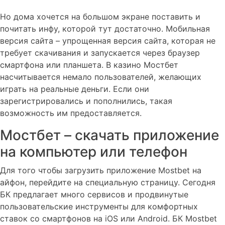
Но дома хочется на большом экране поставить и
почитать инфу, которой тут достаточно. Мобильная
версия сайта – упрощенная версия сайта, которая не
требует скачивания и запускается через браузер
смартфона или планшета. В казино Мостбет
насчитывается немало пользователей, желающих
играть на реальные деньги. Если они
зарегистрировались и пополнились, такая
возможность им предоставляется.
Мостбет – скачать приложение
на компьютер или телефон
Для того чтобы загрузить приложение Mostbet на
айфон, перейдите на специальную страницу. Сегодня
БК предлагает много сервисов и продвинутые
пользовательские инструменты для комфортных
ставок со смартфонов на iOS или Android. БК Mostbet