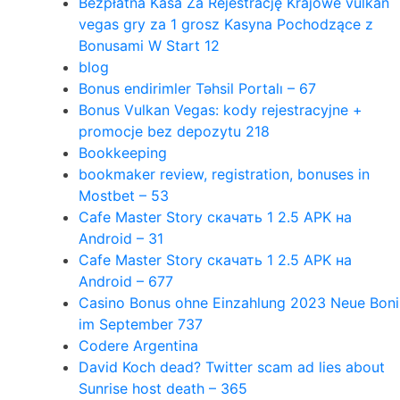
Bezpłatna Kasa Za Rejestrację Krajowe vulkan
vegas gry za 1 grosz Kasyna Pochodzące z
Bonusami W Start 12
blog
Bonus endirimler Təhsil Portalı – 67
Bonus Vulkan Vegas: kody rejestracyjne +
promocje bez depozytu 218
Bookkeeping
bookmaker review, registration, bonuses in
Mostbet – 53
Cafe Master Story скачать 1 2.5 APK на
Android – 31
Cafe Master Story скачать 1 2.5 APK на
Android – 677
Casino Bonus ohne Einzahlung 2023 Neue Boni
im September 737
Codere Argentina
David Koch dead? Twitter scam ad lies about
Sunrise host death – 365