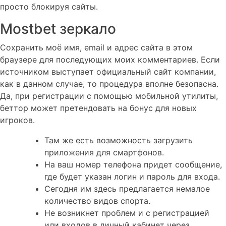
просто блокируя сайты.
Mostbet зеркало
Сохранить моё имя, email и адрес сайта в этом
браузере для последующих моих комментариев. Если
источником выступает официальный сайт компании,
как в данном случае, то процедура вполне безопасна.
Да, при регистрации с помощью мобильной утилиты,
беттор может претендовать на бонус для новых
игроков.
Там же есть возможность загрузить
приложения для смартфонов.
На ваш номер телефона придет сообщение,
где будет указан логин и пароль для входа.
Сегодня им здесь предлагается немалое
количество видов спорта.
Не возникнет проблем и с регистрацией
или входов в личный кабинет через