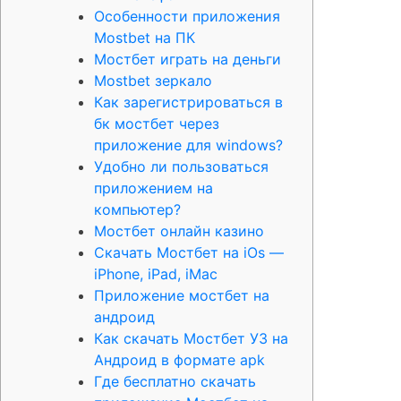
Особенности приложения
Mostbet на ПК
Мостбет играть на деньги
Mostbet зеркало
Как зарегистрироваться в
бк мостбет через
приложение для windows?
Удобно ли пользоваться
приложением на
компьютер?
Мостбет онлайн казино
Скачать Мостбет на iOs —
iPhone, iPad, iMac
Приложение мостбет на
андроид
Как скачать Мостбет УЗ на
Андроид в формате apk
Где бесплатно скачать