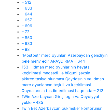
– 512
– 633
– 644
– 657
– 696
– 72
– 850
– 933
– 98
"Mostbet" mərc oyunları Azərbaycan gəncliyini
belə məhv edir ARAŞDIRMA – 644
153 – İdman mərc oyunlarının həyata
keçirilməsi məqsədi ilə hüquqi şəxsin
akkreditasiya olunması Qaydasının və İdman
mərc oyunlarının təşkili və keçirilməsi
Qaydalarının təsdiq edilməsi haqqında – 213
1Win Azerbaycan Giriş login və Qeydiyyat
yukle – 485
1win Bet Azerbaycan bukmeker kontorunun