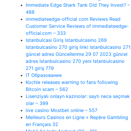
Immediate Edge Shark Tank Did They Invest? –
488
immediateedge-official com Reviews Read
Customer Service Reviews of immediateedge-
official.com – 333
Istanbulcasi Giriş Istanbulcasino 269
Istanbulcasino 270 giriş linki Istanbulcasino 271
güncel adres Güncellenme 29 07 2023 güncel
adres Istanbulcasino 270 yeni Istanbulcasino
271 giriş 779
IT Образование
Kochie releases warning to fans following
Bitcoin scam – 562
Lisenziyalı onlayn kazinolar: saytı necə seçmək
olar – 399
live casino Mostbet online – 557
Meilleurs Casinos en Ligne » Repère Gambling
en Français 32