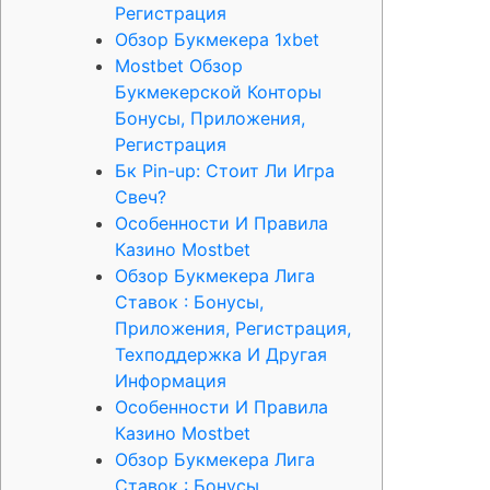
Регистрация
Обзор Букмекера 1xbet
Mostbet Обзор
Букмекерской Конторы
Бонусы, Приложения,
Регистрация
Бк Pin-up: Стоит Ли Игра
Свеч?
Особенности И Правила
Казино Mostbet
Обзор Букмекера Лига
Ставок : Бонусы,
Приложения, Регистрация,
Техподдержка И Другая
Информация
Особенности И Правила
Казино Mostbet
Обзор Букмекера Лига
Ставок : Бонусы,