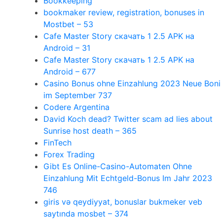
Bookkeeping
bookmaker review, registration, bonuses in
Mostbet – 53
Cafe Master Story скачать 1 2.5 APK на
Android – 31
Cafe Master Story скачать 1 2.5 APK на
Android – 677
Casino Bonus ohne Einzahlung 2023 Neue Boni
im September 737
Codere Argentina
David Koch dead? Twitter scam ad lies about
Sunrise host death – 365
FinTech
Forex Trading
Gibt Es Online-Casino-Automaten Ohne
Einzahlung Mit Echtgeld-Bonus Im Jahr 2023
746
giris və qeydiyyat, bonuslar bukmeker veb
saytında mosbet – 374