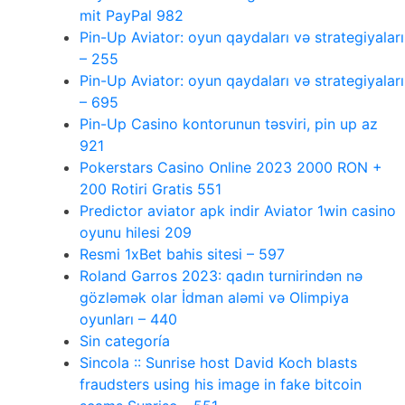
mit PayPal 982
Pin-Up Aviator: oyun qaydaları və strategiyaları
– 255
Pin-Up Aviator: oyun qaydaları və strategiyaları
– 695
Pin-Up Casino kontorunun təsviri, pin up az
921
Pokerstars Casino Online 2023 2000 RON +
200 Rotiri Gratis 551
Predictor aviator apk indir Aviator 1win casino
oyunu hilesi 209
Resmi 1xBet bahis sitesi – 597
Roland Garros 2023: qadın turnirindən nə
gözləmək olar İdman aləmi və Olimpiya
oyunları – 440
Sin categoría
Sincola :: Sunrise host David Koch blasts
fraudsters using his image in fake bitcoin