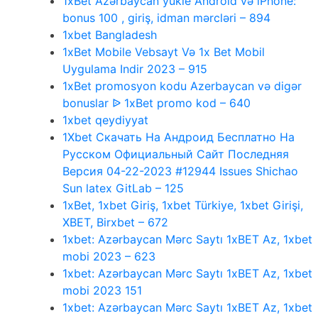
1xBet Azərbaycan yükle Android və iPhone:
bonus 100 , giriş, idman mərcləri – 894
1xbet Bangladesh
1xBet Mobile Vebsayt Və 1x Bet Mobil
Uygulama Indir 2023 – 915
1xBet promosyon kodu Azerbaycan və digər
bonuslar ᐉ 1xBet promo kod – 640
1xbet qeydiyyat
1Xbet Скачать На Андроид Бесплатно На
Русском Официальный Сайт Последняя
Версия 04-22-2023 #12944 Issues Shichao
Sun latex GitLab – 125
1xBet, 1xbet Giriş, 1xbet Türkiye, 1xbet Girişi,
XBET, Birxbet – 672
1xbet: Azərbaycan Mərc Saytı 1xBET Az, 1xbet
mobi 2023 – 623
1xbet: Azərbaycan Mərc Saytı 1xBET Az, 1xbet
mobi 2023 151
1xbet: Azərbaycan Mərc Saytı 1xBET Az, 1xbet