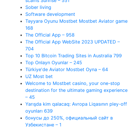
scams Sunrise – 551
Sober living
Software development
Təyyarə Oyunu Mostbet Mostbet Aviator game
168
The Official App – 958
The Official App WebSite 2023 UPDATED –
704
Top 10 Bitcoin Trading Sites in Australia 799
Top Onlayn Oyunlar – 245
Türkiye'de Aviator Mostbet Oyna – 64
UZ Most bet
Welcome to Mostbet casino, your one-stop
destination for the ultimate gaming experience
– 45
Yarışda kim qalacaq: Avropa Liqasının pley-off
oyunları 639
бонусы до 250%, официальный сайт в
Узбекистане – 1