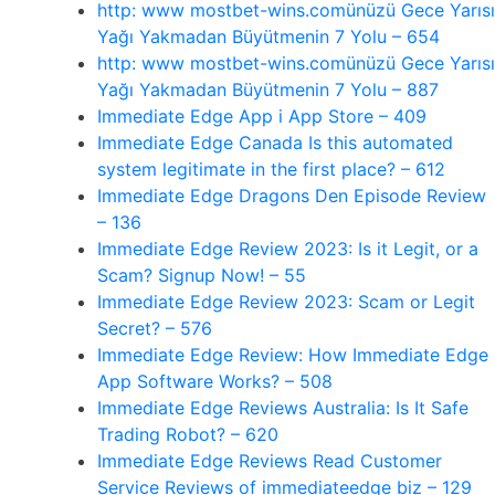
http: www mostbet-wins.comünüzü Gece Yarısı
Yağı Yakmadan Büyütmenin 7 Yolu – 654
http: www mostbet-wins.comünüzü Gece Yarısı
Yağı Yakmadan Büyütmenin 7 Yolu – 887
‎Immediate Edge App i App Store – 409
Immediate Edge Canada Is this automated
system legitimate in the first place? – 612
Immediate Edge Dragons Den Episode Review
– 136
Immediate Edge Review 2023: Is it Legit, or a
Scam? Signup Now! – 55
Immediate Edge Review 2023: Scam or Legit
Secret? – 576
Immediate Edge Review: How Immediate Edge
App Software Works? – 508
Immediate Edge Reviews Australia: Is It Safe
Trading Robot? – 620
Immediate Edge Reviews Read Customer
Service Reviews of immediateedge biz – 129