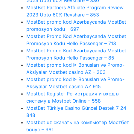
2023 Upto 60% Revshare – 330
MostBet Partners Affiliate Program Review
2023 Upto 60% Revshare – 853
MostBet promo kod Azərbaycanda MostBet
promosyon kodu – 697
Mostbet Promo Kod Azərbaycanda Mostbet
Promosyon Kodu Hello Passenger – 713
Mostbet Promo Kod Azərbaycanda Mostbet
Promosyon Kodu Hello Passenger – 85
Mostbet promo kod ᐈ Bonusları və Promo-
Aksiyalar Mostbet casino AZ – 203
Mostbet promo kod ᐈ Bonusları və Promo-
Aksiyalar Mostbet casino AZ 915
Mostbet Register Регистрация и вход в
систему в Mostbet Online – 558
MostBet Türkiye Casino Güncel Destek 7 24 –
848
Mostbet uz скачать на компьютер Мостбет
бонус – 961