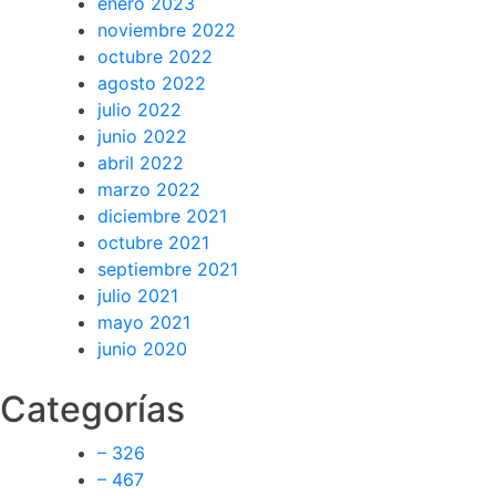
enero 2023
noviembre 2022
octubre 2022
agosto 2022
julio 2022
junio 2022
abril 2022
marzo 2022
diciembre 2021
octubre 2021
septiembre 2021
julio 2021
mayo 2021
junio 2020
Categorías
– 326
– 467