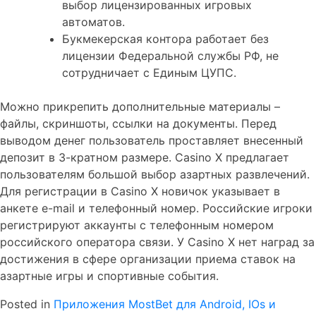
выбор лицензированных игровых
автоматов.
Букмекерская контора работает без
лицензии Федеральной службы РФ, не
сотрудничает с Единым ЦУПС.
Можно прикрепить дополнительные материалы –
файлы, скриншоты, ссылки на документы. Перед
выводом денег пользователь проставляет внесенный
депозит в 3-кратном размере. Casino X предлагает
пользователям большой выбор азартных развлечений.
Для регистрации в Casino X новичок указывает в
анкете e-mail и телефонный номер. Российские игроки
регистрируют аккаунты с телефонным номером
российского оператора связи. У Casino X нет наград за
достижения в сфере организации приема ставок на
азартные игры и спортивные события.
Posted in
Приложения MostBet для Android, IOs и