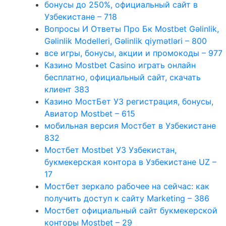
бонусы до 250%, официальный сайт в
Узбекистане – 718
Вопросы И Ответы Про Бк Mostbet Gəlinlik,
Gəlinlik Modelleri, Gəlinlik qiymətləri – 800
все игры, бонусы, акции и промокоды – 977
Казино Mostbet Casino играть онлайн
бесплатно, официальный сайт, скачать
клиент 383
Казино МостБет УЗ регистрация, бонусы,
Авиатор Mostbet – 615
мобильная версия Мостбет в Узбекистане
832
Мостбет Mostbet УЗ Узбекистан,
букмекерская контора в Узбекистане UZ –
17
Мостбет зеркало рабочее на сейчас: как
получить доступ к сайту Marketing – 386
Мостбет официальный сайт букмекерской
конторы Mostbet – 29