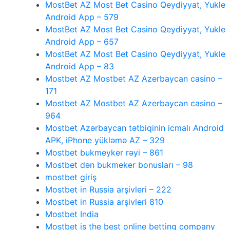
MostBet AZ Most Bet Casino Qeydiyyat, Yukle
Android App – 579
MostBet AZ Most Bet Casino Qeydiyyat, Yukle
Android App – 657
MostBet AZ Most Bet Casino Qeydiyyat, Yukle
Android App – 83
Mostbet AZ Mostbet AZ Azerbaycan casino –
171
Mostbet AZ Mostbet AZ Azerbaycan casino –
964
Mostbet Azərbaycan tətbiqinin icmalı Android
APK, iPhone yükləmə AZ – 329
Mostbet bukmeyker rəyi – 861
Mostbet dən bukmeker bonusları – 98
mostbet giriş
Mostbet in Russia arşivleri – 222
Mostbet in Russia arşivleri 810
Mostbet India
Mostbet is the best online betting company