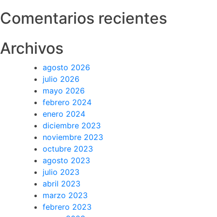
Comentarios recientes
Archivos
agosto 2026
julio 2026
mayo 2026
febrero 2024
enero 2024
diciembre 2023
noviembre 2023
octubre 2023
agosto 2023
julio 2023
abril 2023
marzo 2023
febrero 2023