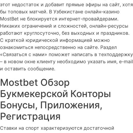
этот недостаток и добавит прямые эфиры на сайт, хотя
бы топовых матчей. В Узбекистане онлайн-казино
MostBet не блокируется интернет-провайдерами.
Никаких ограничений и сложностей, онлайн-ресурсы
работают круглосуточно, без выходных и праздников.
С краткой юридической информацией можно
ознакомиться непосредственно на сайте. Раздел
«Связаться с нами» поможет написать в техподдержку
– в новом окне клиенту необходимо указать имя, e-mail
и оставить сообщение.
Mostbet Обзор
Букмекерской Конторы
Бонусы, Приложения,
Регистрация
Ставки на спорт характеризуются достаточной