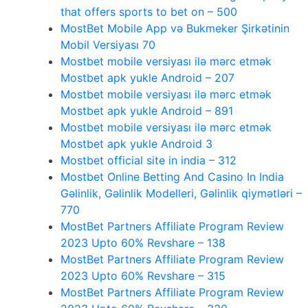
that offers sports to bet on – 500
MostBet Mobile App və Bukmeker Şirkətinin
Mobil Versiyası 70
Mostbet mobile versiyası ilə mərc etmək
Mostbet apk yukle Android – 207
Mostbet mobile versiyası ilə mərc etmək
Mostbet apk yukle Android – 891
Mostbet mobile versiyası ilə mərc etmək
Mostbet apk yukle Android 3
Mostbet official site in india – 312
Mostbet Online Betting And Casino In India
Gəlinlik, Gəlinlik Modelleri, Gəlinlik qiymətləri –
770
MostBet Partners Affiliate Program Review
2023 Upto 60% Revshare – 138
MostBet Partners Affiliate Program Review
2023 Upto 60% Revshare – 315
MostBet Partners Affiliate Program Review