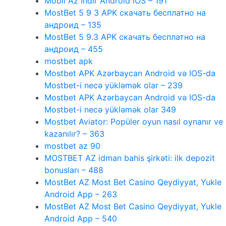
Mobil Az Indir Android iOS – 191
MostBet 5 9 3 APK скачать бесплатно на
андроид – 135
MostBet 5 9.3 APK скачать бесплатно на
андроид – 455
mostbet apk
Mostbet APK Azərbaycan Android və IOS-da
Mostbet-i necə yükləmək olar – 239
Mostbet APK Azərbaycan Android və IOS-da
Mostbet-i necə yükləmək olar 349
Mostbet Aviator: Popüler oyun nasıl oynanır ve
kazanılır? – 363
mostbet az 90
MOSTBET AZ idman bahis şirkəti: ilk depozit
bonusları – 488
MostBet AZ Most Bet Casino Qeydiyyat, Yukle
Android App – 263
MostBet AZ Most Bet Casino Qeydiyyat, Yukle
Android App – 540