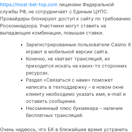
https://most-bet-top.com
лицензии Федеральной
службы РФ, не сотрудничает с Единым ЦУПС.
Провайдеры блокируют доступ к сайту по требованию
Роскомнадзора. Участники могут ставить на
выпадающие комбинации, повышая ставки.
Зарегистрированные пользователи Casino X
играют в мобильной версии сайта.
Конечно, не хватает трансляций, их
приходится искать на каких-то сторонних
ресурсах.
Раздел «Связаться с нами» поможет
написать в техподдержку – в новом окне
клиенту необходимо указать имя, e-mail и
оставить сообщение.
Несомненный плюс букмекера – наличие
бесплатных трансляций.
Очень надеюсь, что БК в ближайшее время устранить