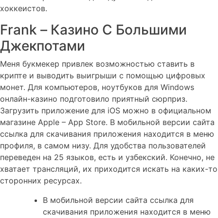
хоккеистов.
Frank – Казино С Большими
Джекпотами
Меня букмекер привлек возможностью ставить в
крипте и выводить выигрыши с помощью цифровых
монет. Для компьютеров, ноутбуков для Windows
онлайн-казино подготовило приятный сюрприз.
Загрузить приложение для iOS можно в официальном
магазине Apple – App Store. В мобильной версии сайта
ссылка для скачивания приложения находится в меню
профиля, в самом низу. Для удобства пользователей
переведен на 25 языков, есть и узбекский. Конечно, не
хватает трансляций, их приходится искать на каких-то
сторонних ресурсах.
В мобильной версии сайта ссылка для
скачивания приложения находится в меню