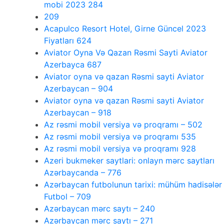
mobi 2023 284
209
Acapulco Resort Hotel, Girne Güncel 2023
Fiyatları 624
Aviator Oyna Və Qazan Rəsmi Sayti Aviator
Azerbayca 687
Aviator oyna və qazan Rəsmi sayti Aviator
Azerbaycan – 904
Aviator oyna və qazan Rəsmi sayti Aviator
Azerbaycan – 918
Az rəsmi mobil versiya və proqramı – 502
Az rəsmi mobil versiya və proqramı 535
Az rəsmi mobil versiya və proqramı 928
Azeri bukmeker saytlari: onlayn mərc saytları
Azərbaycanda – 776
Azərbaycan futbolunun tarixi: mühüm hadisələr
Futbol – 709
Azərbaycan mərc saytı – 240
Azərbaycan mərc saytı – 271