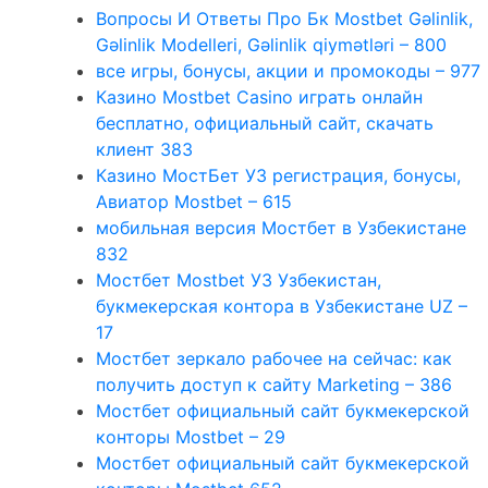
Вопросы И Ответы Про Бк Mostbet Gəlinlik,
Gəlinlik Modelleri, Gəlinlik qiymətləri – 800
все игры, бонусы, акции и промокоды – 977
Казино Mostbet Casino играть онлайн
бесплатно, официальный сайт, скачать
клиент 383
Казино МостБет УЗ регистрация, бонусы,
Авиатор Mostbet – 615
мобильная версия Мостбет в Узбекистане
832
Мостбет Mostbet УЗ Узбекистан,
букмекерская контора в Узбекистане UZ –
17
Мостбет зеркало рабочее на сейчас: как
получить доступ к сайту Marketing – 386
Мостбет официальный сайт букмекерской
конторы Mostbet – 29
Мостбет официальный сайт букмекерской