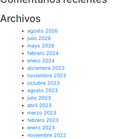
Archivos
agosto 2026
julio 2026
mayo 2026
febrero 2024
enero 2024
diciembre 2023
noviembre 2023
octubre 2023
agosto 2023
julio 2023
abril 2023
marzo 2023
febrero 2023
enero 2023
noviembre 2022