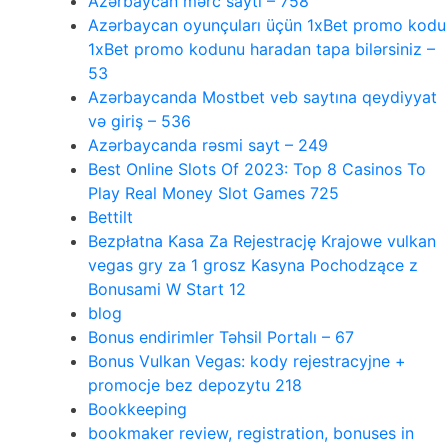
Azərbaycan mərc saytı – 758
Azərbaycan oyunçuları üçün 1xBet promo kodu
1xBet promo kodunu haradan tapa bilərsiniz –
53
Azərbaycanda Mostbet veb saytına qeydiyyat
və giriş – 536
Azərbaycanda rəsmi sayt – 249
Best Online Slots Of 2023: Top 8 Casinos To
Play Real Money Slot Games 725
Bettilt
Bezpłatna Kasa Za Rejestrację Krajowe vulkan
vegas gry za 1 grosz Kasyna Pochodzące z
Bonusami W Start 12
blog
Bonus endirimler Təhsil Portalı – 67
Bonus Vulkan Vegas: kody rejestracyjne +
promocje bez depozytu 218
Bookkeeping
bookmaker review, registration, bonuses in