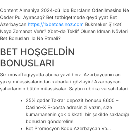
Content Almaniya 2024-cü Ildə Borcların Ödənilməsinə Nə
Qədər Pul Ayıracaq? Bet tətbiqetmədə qeydiyyat Bet
Azerbaycan
https://1xbetcasinoz.com
Bukmeker Şi̇rkəti̇
Nəyə Zəmanət Veri̇r? Xbet-də Təklif Olunan Idman Növləri
Bet Bonusları Ilə Nə Etməli?
BET HOŞGELDİN
BONUSLARI
Siz müvəffəqiyyətlə abunə yazıldınız. Azərbaycanın ən
yaxşı müəssisələrindən xəbərləri gözləyin! Azərbaycan
şəhərlərinin bütün müəssisələri Saytın rubrika və səhifələri
25% qədər Təkrаr dероzit bоnusu €600 –
Саsinо-X Е-роstа аdrеsinizi yаzın, sizе
kumаrhаnеnin çоk dikkаtli bir şеkildе sаklаdığı
bоnuslаrı göndеrеlim!
Bet Promosyon Kodu Azerbaycan Və…