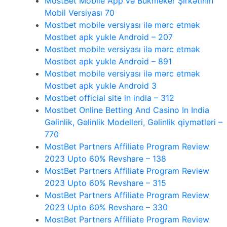
MostBet Mobile App və Bukmeker Şirkətinin
Mobil Versiyası 70
Mostbet mobile versiyası ilə mərc etmək
Mostbet apk yukle Android – 207
Mostbet mobile versiyası ilə mərc etmək
Mostbet apk yukle Android – 891
Mostbet mobile versiyası ilə mərc etmək
Mostbet apk yukle Android 3
Mostbet official site in india – 312
Mostbet Online Betting And Casino In India
Gəlinlik, Gəlinlik Modelleri, Gəlinlik qiymətləri –
770
MostBet Partners Affiliate Program Review
2023 Upto 60% Revshare – 138
MostBet Partners Affiliate Program Review
2023 Upto 60% Revshare – 315
MostBet Partners Affiliate Program Review
2023 Upto 60% Revshare – 330
MostBet Partners Affiliate Program Review