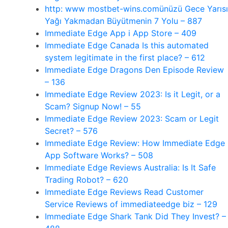
http: www mostbet-wins.comünüzü Gece Yarısı
Yağı Yakmadan Büyütmenin 7 Yolu – 887
‎Immediate Edge App i App Store – 409
Immediate Edge Canada Is this automated
system legitimate in the first place? – 612
Immediate Edge Dragons Den Episode Review
– 136
Immediate Edge Review 2023: Is it Legit, or a
Scam? Signup Now! – 55
Immediate Edge Review 2023: Scam or Legit
Secret? – 576
Immediate Edge Review: How Immediate Edge
App Software Works? – 508
Immediate Edge Reviews Australia: Is It Safe
Trading Robot? – 620
Immediate Edge Reviews Read Customer
Service Reviews of immediateedge biz – 129
Immediate Edge Shark Tank Did They Invest? –