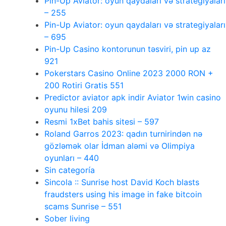
Pin-Up Aviator: oyun qaydaları və strategiyaları
– 255
Pin-Up Aviator: oyun qaydaları və strategiyaları
– 695
Pin-Up Casino kontorunun təsviri, pin up az
921
Pokerstars Casino Online 2023 2000 RON +
200 Rotiri Gratis 551
Predictor aviator apk indir Aviator 1win casino
oyunu hilesi 209
Resmi 1xBet bahis sitesi – 597
Roland Garros 2023: qadın turnirindən nə
gözləmək olar İdman aləmi və Olimpiya
oyunları – 440
Sin categoría
Sincola :: Sunrise host David Koch blasts
fraudsters using his image in fake bitcoin
scams Sunrise – 551
Sober living