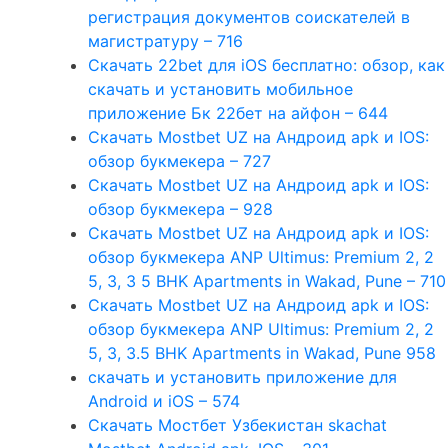
регистрация документов соискателей в
магистратуру – 716
Скачать 22bet для iOS бесплатно: обзор, как
скачать и установить мобильное
приложение Бк 22бет на айфон – 644
Скачать Mostbet UZ на Андроид apk и IOS:
обзор букмекера – 727
Скачать Mostbet UZ на Андроид apk и IOS:
обзор букмекера – 928
Скачать Mostbet UZ на Андроид apk и IOS:
обзор букмекера ANP Ultimus: Premium 2, 2
5, 3, 3 5 BHK Apartments in Wakad, Pune – 710
Скачать Mostbet UZ на Андроид apk и IOS:
обзор букмекера ANP Ultimus: Premium 2, 2
5, 3, 3.5 BHK Apartments in Wakad, Pune 958
скачать и установить приложение для
Android и iOS – 574
Скачать Мостбет Узбекистан skachat