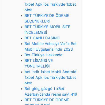
1xbet Apk Ios Türkiyde 1xbet
Mob
BET TÜRKİYE’DE ÖDEME
SEÇENEKLERİ
BET TÜRKİYE MOBİL SİTE
İNCELEMESİ
BET CANLI CASİNO
Bet Mobile Vebsayt Və 1x Bet
Mobil Uygulama Indir 2023
Bet Türkiye Hakkında
BET LİSANSI VE
YÖNETMELİĞİ
bet Indir 1xbet Mobil Android
1xbet Apk Ios Türkiyde 1xbet
Mob
Bet giriş, güzgü 1 xBet
Azərbaycanda rəsmi sayt 416
BET TÜRKİYE’DE ÖDEME