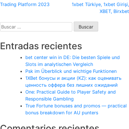
Trading Platform 2023
1xbet Türkiye, 1xbet Girişi,
de
XBET, Birxbet
entradas
Buscar:
Entradas recientes
bet center win in DE: Die besten Spiele und
Slots im analytischen Vergleich
Psk im Überblick und wichtige Funktionen
1XBet бонусы и акции (KZ): как оценивать
ценность оффера без лишних ожиданий
One: Practical Guide to Player Safety and
Responsible Gambling
True Fortune bonuses and promos — practical
bonus breakdown for AU punters
Comentarios recientes