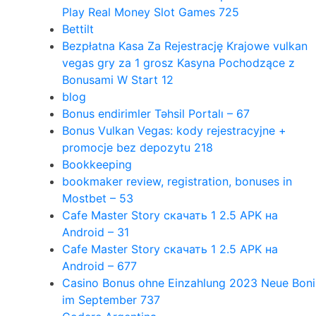
Play Real Money Slot Games 725
Bettilt
Bezpłatna Kasa Za Rejestrację Krajowe vulkan
vegas gry za 1 grosz Kasyna Pochodzące z
Bonusami W Start 12
blog
Bonus endirimler Təhsil Portalı – 67
Bonus Vulkan Vegas: kody rejestracyjne +
promocje bez depozytu 218
Bookkeeping
bookmaker review, registration, bonuses in
Mostbet – 53
Cafe Master Story скачать 1 2.5 APK на
Android – 31
Cafe Master Story скачать 1 2.5 APK на
Android – 677
Casino Bonus ohne Einzahlung 2023 Neue Boni
im September 737