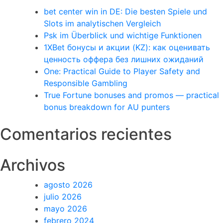
bet center win in DE: Die besten Spiele und
Slots im analytischen Vergleich
Psk im Überblick und wichtige Funktionen
1XBet бонусы и акции (KZ): как оценивать
ценность оффера без лишних ожиданий
One: Practical Guide to Player Safety and
Responsible Gambling
True Fortune bonuses and promos — practical
bonus breakdown for AU punters
Comentarios recientes
Archivos
agosto 2026
julio 2026
mayo 2026
febrero 2024