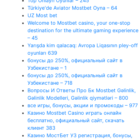
Top Onlayn Oyunlar – 245
Türkiye'de Aviator Mostbet Oyna – 64
UZ Most bet
Welcome to Mostbet casino, your one-stop
destination for the ultimate gaming experience
– 45
Yarışda kim qalacaq: Avropa Liqasının pley-off
oyunları 639
бонусы до 250%, официальный сайт в
Узбекистане – 1
бонусы до 250%, официальный сайт в
Узбекистане – 718
Вопросы И Ответы Про Бк Mostbet Gəlinlik,
Gəlinlik Modelleri, Gəlinlik qiymətləri – 800
все игры, бонусы, акции и промокоды – 977
Казино Mostbet Casino играть онлайн
бесплатно, официальный сайт, скачать
клиент 383
Казино МостБет УЗ регистрация, бонусы,