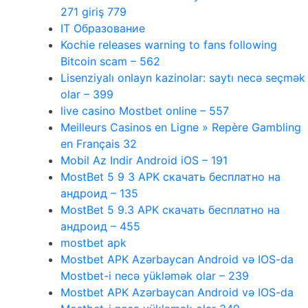
271 giriş 779
IT Образование
Kochie releases warning to fans following
Bitcoin scam – 562
Lisenziyalı onlayn kazinolar: saytı necə seçmək
olar – 399
live casino Mostbet online – 557
Meilleurs Casinos en Ligne » Repère Gambling
en Français 32
Mobil Az Indir Android iOS – 191
MostBet 5 9 3 APK скачать бесплатно на
андроид – 135
MostBet 5 9.3 APK скачать бесплатно на
андроид – 455
mostbet apk
Mostbet APK Azərbaycan Android və IOS-da
Mostbet-i necə yükləmək olar – 239
Mostbet APK Azərbaycan Android və IOS-da