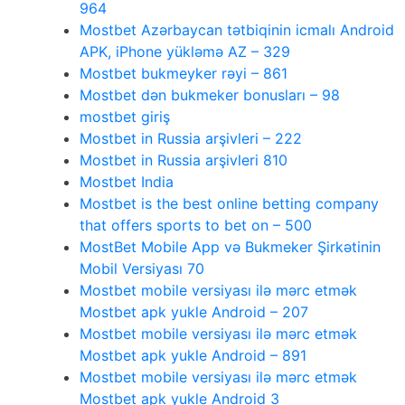
964
Mostbet Azərbaycan tətbiqinin icmalı Android
APK, iPhone yükləmə AZ – 329
Mostbet bukmeyker rəyi – 861
Mostbet dən bukmeker bonusları – 98
mostbet giriş
Mostbet in Russia arşivleri – 222
Mostbet in Russia arşivleri 810
Mostbet India
Mostbet is the best online betting company
that offers sports to bet on – 500
MostBet Mobile App və Bukmeker Şirkətinin
Mobil Versiyası 70
Mostbet mobile versiyası ilə mərc etmək
Mostbet apk yukle Android – 207
Mostbet mobile versiyası ilə mərc etmək
Mostbet apk yukle Android – 891
Mostbet mobile versiyası ilə mərc etmək
Mostbet apk yukle Android 3