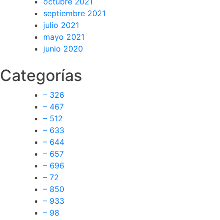
octubre 2021
septiembre 2021
julio 2021
mayo 2021
junio 2020
Categorías
– 326
– 467
– 512
– 633
– 644
– 657
– 696
– 72
– 850
– 933
– 98