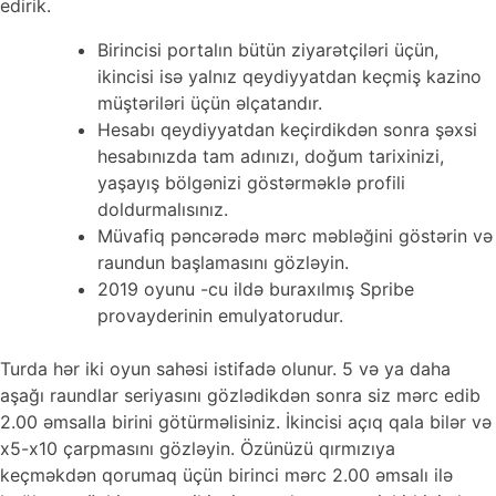
edirik.
Birincisi portalın bütün ziyarətçiləri üçün,
ikincisi isə yalnız qeydiyyatdan keçmiş kazino
müştəriləri üçün əlçatandır.
Hesabı qeydiyyatdan keçirdikdən sonra şəxsi
hesabınızda tam adınızı, doğum tarixinizi,
yaşayış bölgənizi göstərməklə profili
doldurmalısınız.
Müvafiq pəncərədə mərc məbləğini göstərin və
raundun başlamasını gözləyin.
2019 oyunu -cu ildə buraxılmış Spribe
provayderinin emulyatorudur.
Turda hər iki oyun sahəsi istifadə olunur. 5 və ya daha
aşağı raundlar seriyasını gözlədikdən sonra siz mərc edib
2.00 əmsalla birini götürməlisiniz. İkincisi açıq qala bilər və
x5-x10 çarpmasını gözləyin. Özünüzü qırmızıya
keçməkdən qorumaq üçün birinci mərc 2.00 əmsalı ilə