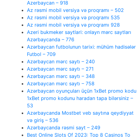
Azerbaycan – 918
Az rəsmi mobil versiya və proqramı – 502
Az rəsmi mobil versiya və proqramı 535
Az rəsmi mobil versiya və proqramı 928
Azeri bukmeker saytlari: onlayn mərc saytları
Azərbaycanda – 776
Azərbaycan futbolunun tarixi: mühüm hadisələr
Futbol – 709
Azərbaycan mərc saytı – 240
Azərbaycan mərc saytı – 271
Azərbaycan mərc saytı – 348
Azərbaycan mərc saytı – 758
Azərbaycan oyunçuları üçün 1xBet promo kodu
1xBet promo kodunu haradan tapa bilərsiniz –
53
Azərbaycanda Mostbet veb saytına qeydiyyat
və giriş – 536
Azərbaycanda rəsmi sayt – 249
Best Online Slots Of 2023: Top 8 Casinos To