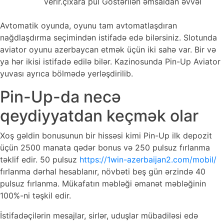
verir.çıxara pul Göstərilən əmsaldan əvvəl
Avtomatik oyunda, oyunu tam avtomatlaşdıran
nağdlaşdırma seçimindən istifadə edə bilərsiniz. Slotunda
aviator oyunu azerbaycan etmək üçün iki sahə var. Bir və
ya hər ikisi istifadə edilə bilər. Kazinosunda Pin-Up Aviator
yuvası ayrıca bölmədə yerləşdirilib.
Pin-Up-da necə
qeydiyyatdan keçmək olar
Xoş gəldin bonusunun bir hissəsi kimi Pin-Up ilk depozit
üçün 2500 manata qədər bonus və 250 pulsuz fırlanma
təklif edir. 50 pulsuz
https://1win-azerbaijan2.com/mobil/
fırlanma dərhal hesablanır, növbəti beş gün ərzində 40
pulsuz fırlanma. Mükafatın məbləği əmanət məbləğinin
100%-ni təşkil edir.
İstifadəçilərin mesajlar, sirlər, uduşlar mübadiləsi edə