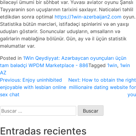
biləcəyi ümumi bir söhbət var. Yuvası aviator oyunu Şanslı
Təyyarənin son uçuşlarının tarixini saxlayır. Nəticələri təhlil
etdikdən sonra optimal
https://1win-azerbaijan2.com
oyun.
Statistika bütün mərcləri, istifadəçi spinlərini və ən yaxşı
uduşları göstərir. Sonuncular uduşların, əmsalların və
gəlirlərin məbləğinə bölünür. Gün, ay və il üçün statistik
məlumatlar var.
Posted in
1Win Qeydiyyat: Azərbaycan oyunçuları üçün
tam bələdçi WPDM Marketplace - 886
Tagged
1win
,
1win
AZ
Navegación
Previous:
Enjoy uninhibited
Next:
How to obtain the right
enjoyable with lesbian online
millionaire dating website for
de
sex chat
you
entradas
Buscar:
Entradas recientes