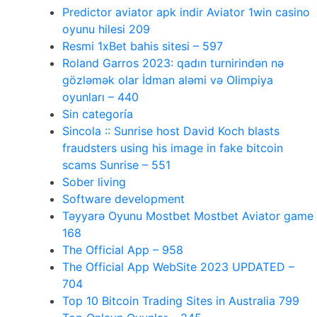
Predictor aviator apk indir Aviator 1win casino
oyunu hilesi 209
Resmi 1xBet bahis sitesi – 597
Roland Garros 2023: qadın turnirindən nə
gözləmək olar İdman aləmi və Olimpiya
oyunları – 440
Sin categoría
Sincola :: Sunrise host David Koch blasts
fraudsters using his image in fake bitcoin
scams Sunrise – 551
Sober living
Software development
Təyyarə Oyunu Mostbet Mostbet Aviator game
168
The Official App – 958
The Official App WebSite 2023 UPDATED –
704
Top 10 Bitcoin Trading Sites in Australia 799