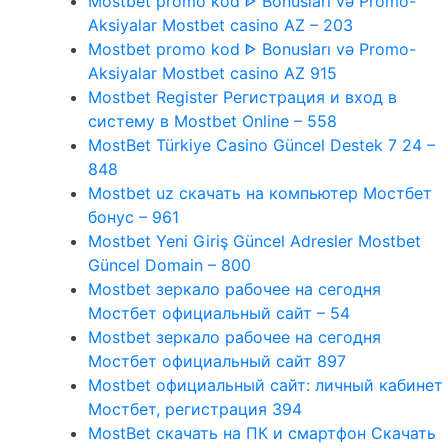
Mostbet promo kod ᐈ Bonusları və Promo-
Aksiyalar Mostbet casino AZ – 203
Mostbet promo kod ᐈ Bonusları və Promo-
Aksiyalar Mostbet casino AZ 915
Mostbet Register Регистрация и вход в
систему в Mostbet Online – 558
MostBet Türkiye Casino Güncel Destek 7 24 –
848
Mostbet uz скачать на компьютер Мостбет
бонус – 961
Mostbet Yeni Giriş Güncel Adresler Mostbet
Güncel Domain – 800
Mostbet зеркало рабочее на сегодня
Мостбет официальный сайт – 54
Mostbet зеркало рабочее на сегодня
Мостбет официальный сайт 897
Mostbet официальный сайт: личный кабинет
Мостбет, регистрация 394
MostBet скачать на ПК и смартфон Скачать