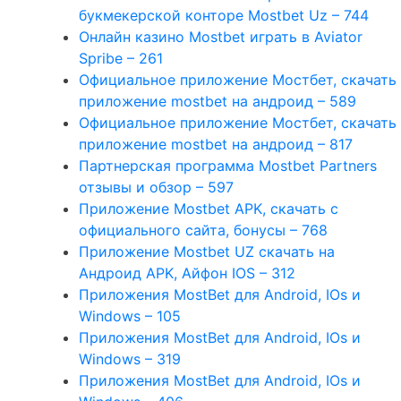
букмекерской конторе Mostbet Uz – 744
Онлайн казино Mostbet играть в Aviator
Spribe – 261
Официальное приложение Мостбет, скачать
приложение mostbet на андроид – 589
Официальное приложение Мостбет, скачать
приложение mostbet на андроид – 817
Партнерская программа Mostbet Partners
отзывы и обзор – 597
Приложение Mostbet APK, скачать с
официального сайта, бонусы – 768
Приложение Mostbet UZ скачать на
Андроид APK, Айфон IOS – 312
Приложения MostBet для Android, IOs и
Windows – 105
Приложения MostBet для Android, IOs и
Windows – 319
Приложения MostBet для Android, IOs и