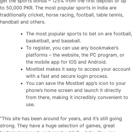
get the sports bonus – 125% from the first deposit or up
to 50,000 PKR. The most popular sports in India are
traditionally cricket, horse racing, football, table tennis,
handball and others.
The most popular sports to bet on are football,
basketball, and baseball.
To register, you can use any bookmaker’s
platforms – the website, the PC program, or
the mobile app for IOS and Android.
Mostbet makes it easy to access your account
with a fast and secure login process.
You can save the Mostbet app’s icon to your
phone’s home screen and launch it directly
from there, making it incredibly convenient to
use.
“This site has been around for years, and it’s still going
strong. They have a huge selection of games, great