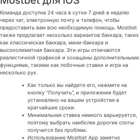
Mostbet для iOS
Команда доступна 24 часа в сутки 7 дней в неделю
через чат, электронную почту и телефон, чтобы
предоставить вам всю необходимую помощь. Mostbet
также предлагает несколько вариантов баккара, таких
как классическая баккара, мини-баккара и
высоколимитная баккара. Эти игры отличаются
реалистичной графикой и оснащены дополнительными
функциями, такими как побочные ставки и игра на
несколько рук.
Как только вы найдете его, нажмите на
кнопку “Получить”, и приложение будет
установлено на вашем устройстве в
кратчайшие сроки.
Минимальная ставка немного варьируется,
поэтому выбрать наиболее дорогие слоты
получится без проблем.
Использование Mostbet App заметно