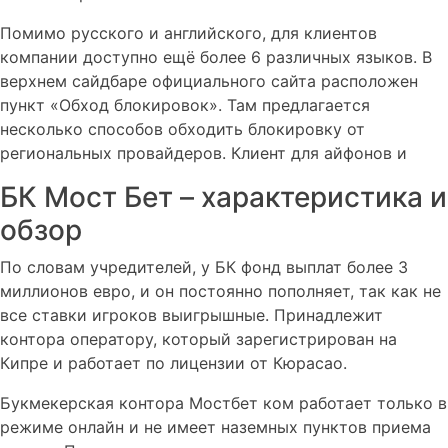
Помимо русского и английского, для клиентов
компании доступно ещё более 6 различных языков. В
верхнем сайдбаре официального сайта расположен
пункт «Обход блокировок». Там предлагается
несколько способов обходить блокировку от
региональных провайдеров. Клиент для айфонов и
БК Мост Бет – характеристика и
обзор
По словам учредителей, у БК фонд выплат более 3
миллионов евро, и он постоянно пополняет, так как не
все ставки игроков выигрышные. Принадлежит
контора оператору, который зарегистрирован на
Кипре и работает по лицензии от Кюрасао.
Букмекерская контора Мостбет ком работает только в
режиме онлайн и не имеет наземных пунктов приема