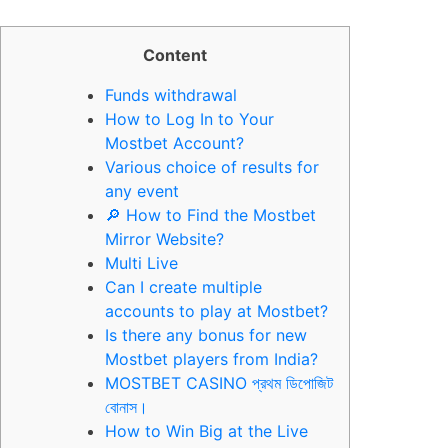
Content
Funds withdrawal
How to Log In to Your
Mostbet Account?
Various choice of results for
any event
🔎 How to Find the Mostbet
Mirror Website?
Multi Live
Can I create multiple
accounts to play at Mostbet?
Is there any bonus for new
Mostbet players from India?
MOSTBET CASINO প্রথম ডিপোজিট
বোনাস।
How to Win Big at the Live