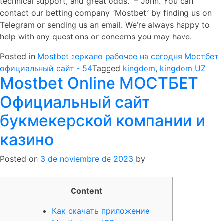
technical support, and great odds.” – John. You can
contact our betting company, ‘Mostbet,’ by finding us on
Telegram or sending us an email. We’re always happy to
help with any questions or concerns you may have.
Posted in
Mostbet зеркало рабочее на сегодня Мостбет
официальный сайт - 54
Tagged
kingdom
,
kingdom UZ
Mostbet Online МОСТБЕТ
Официальный сайт
букмекерской компании и
казино
Posted on
3 de noviembre de 2023
by
Content
Как скачать приложение