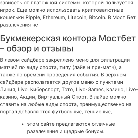
зависеть от платежной системы, которой пользуется
игрок. Еще можно использовать криптовалютные
кошельки Ripple, Ethereum, Litecoin, Bitcoin. В Мост Бет
развлечения не
Букмекерская контора Мостбет
– обзор и отзывы
В левом сайдбаре закреплено меню для фильтрации
матчей по виду спорта, типу (лайв и пре-матч), а
также по времени проведения события. В верхнем
сайдбаре располагается другое меню с пунктами
Линия, Live, Киберспорт, Тото, Live-Games, Казино, Live-
казино, Акции, Виртуальный Спорт. В лайве можно
ставить на любые виды спорта, преимущественно на
портал добавляются футбольные, теннисные,
этом сайте предлагаются отличные
развлечения и щедрые бонусы.