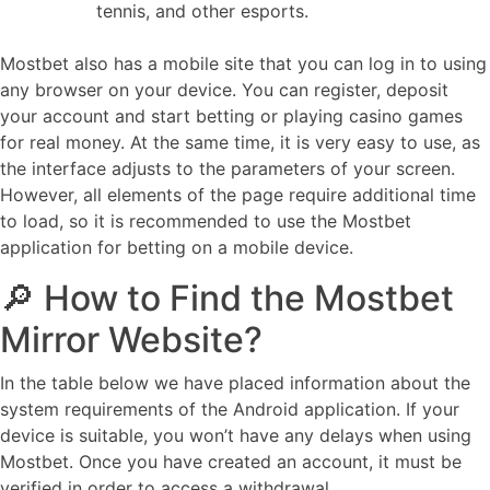
tennis, and other esports.
Mostbet also has a mobile site that you can log in to using
any browser on your device. You can register, deposit
your account and start betting or playing casino games
for real money. At the same time, it is very easy to use, as
the interface adjusts to the parameters of your screen.
However, all elements of the page require additional time
to load, so it is recommended to use the Mostbet
application for betting on a mobile device.
🔎 How to Find the Mostbet
Mirror Website?
In the table below we have placed information about the
system requirements of the Android application. If your
device is suitable, you won’t have any delays when using
Mostbet. Once you have created an account, it must be
verified in order to access a withdrawal.