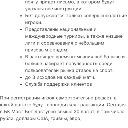
почту придет письмо, в котором будут
указаны все инструкции.
Бет допускаются только совершеннолетние
игроки.
Представлены национальные и
международные турниры, а также низшие
лиги и соревнования с небольшим
призовым фондом.
В настоящее время компания всё больше и
больше набирает популярность среди
пользователей рынка ставок на спорт.
до 3 исходов на каждый матч.
Служба поддержки клиентов
При регистрации игрок самостоятельно решает, в
какой валюте будут проводиться транзакции. Сегодня
в БК Мост Бет доступно свыше 20 валют, в том числе
рубли, доллары США, гривны, евро,