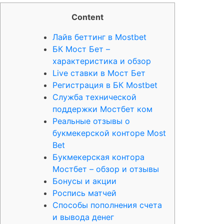
Content
Лайв беттинг в Mostbet
БК Мост Бет –
характеристика и обзор
Live ставки в Мост Бет
Регистрация в БК Mostbet
Служба технической
поддержки Мостбет ком
Реальные отзывы о
букмекерской конторе Most
Bet
Букмекерская контора
Мостбет – обзор и отзывы
Бонусы и акции
Роспись матчей
Способы пополнения счета
и вывода денег