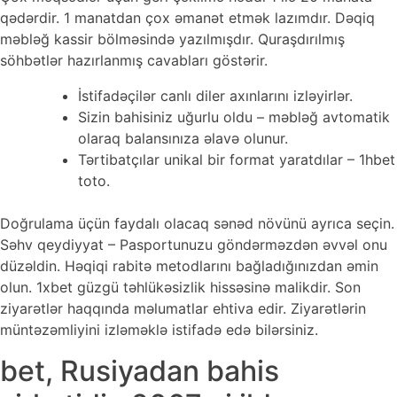
qədərdir. 1 manatdan çox əmanət etmək lazımdır. Dəqiq
məbləğ kassir bölməsində yazılmışdır. Quraşdırılmış
söhbətlər hazırlanmış cavabları göstərir.
İstifadəçilər canlı diler axınlarını izləyirlər.
Sizin bahisiniz uğurlu oldu – məbləğ avtomatik
olaraq balansınıza əlavə olunur.
Tərtibatçılar unikal bir format yaratdılar – 1hbet
toto.
Doğrulama üçün faydalı olacaq sənəd növünü ayrıca seçin.
Səhv qeydiyyat – Pasportunuzu göndərməzdən əvvəl onu
düzəldin. Həqiqi rabitə metodlarını bağladığınızdan əmin
olun. 1xbet güzgü təhlükəsizlik hissəsinə malikdir. Son
ziyarətlər haqqında məlumatlar ehtiva edir. Ziyarətlərin
müntəzəmliyini izləməklə istifadə edə bilərsiniz.
bet, Rusiyadan bahis