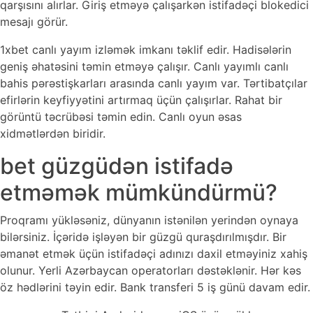
qarşısını alırlar. Giriş etməyə çalışarkən istifadəçi blokedici
mesajı görür.
1xbet canlı yayım izləmək imkanı təklif edir. Hadisələrin
geniş əhatəsini təmin etməyə çalışır. Canlı yayımlı canlı
bahis pərəstişkarları arasında canlı yayım var. Tərtibatçılar
efirlərin keyfiyyətini artırmaq üçün çalışırlar. Rahat bir
görüntü təcrübəsi təmin edin. Canlı oyun əsas
xidmətlərdən biridir.
bet güzgüdən istifadə
etməmək mümkündürmü?
Proqramı yükləsəniz, dünyanın istənilən yerindən oynaya
bilərsiniz. İçəridə işləyən bir güzgü quraşdırılmışdır. Bir
əmanət etmək üçün istifadəçi adınızı daxil etməyiniz xahiş
olunur. Yerli Azərbaycan operatorları dəstəklənir. Hər kəs
öz hədlərini təyin edir. Bank transferi 5 iş günü davam edir.