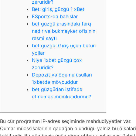
zəruridir?
Bet: giriş, güzgü 1 xBet
ESports-da bahislər
bet güzgü arasındakı fərq
nədir və bukmeyker ofisinin
rəsmi saytı
bet güzgü: Giriş üçün bütün
yollar
Niyə 1xbet güzgü çox
zəruridir?
Depozit və ödəmə üsulları
1xbetdə mövcuddur
bet güzgüdən istifadə
etməmək mümkündürmü?
Bu cür proqramın IP-adres seçimində məhdudiyyətlər var.
Qumar müəssisələrinin qadağan olunduğu yalnız bu ölkələri
təklif edir. Bu gün bahis üçün digər etibarlı yollar var. Rahat