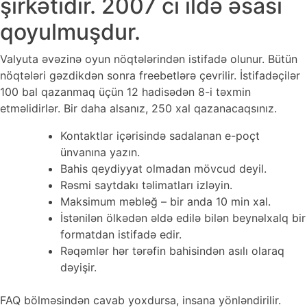
şirkətidir. 2007 ci ildə əsası
qoyulmuşdur.
Valyuta əvəzinə oyun nöqtələrindən istifadə olunur. Bütün
nöqtələri gəzdikdən sonra freebetlərə çevrilir. İstifadəçilər
100 bal qazanmaq üçün 12 hadisədən 8-i təxmin
etməlidirlər. Bir daha alsanız, 250 xal qazanacaqsınız.
Kontaktlar içərisində sadalanan e-poçt
ünvanına yazın.
Bahis qeydiyyat olmadan mövcud deyil.
Rəsmi saytdakı təlimatları izləyin.
Maksimum məbləğ – bir anda 10 min xal.
İstənilən ölkədən əldə edilə bilən beynəlxalq bir
formatdan istifadə edir.
Rəqəmlər hər tərəfin bahisindən asılı olaraq
dəyişir.
FAQ bölməsindən cavab yoxdursa, insana yönləndirilir.