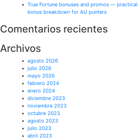
True Fortune bonuses and promos — practical
bonus breakdown for AU punters
Comentarios recientes
Archivos
agosto 2026
julio 2026
mayo 2026
febrero 2024
enero 2024
diciembre 2023
noviembre 2023
octubre 2023
agosto 2023
julio 2023
abril 2023