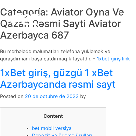
Categoría:
Aviator Oyna Və
Skip
to
Qazan Rəsmi Sayti Aviator
content
Azerbayca 687
Bu mərhələdə məlumatları telefona yükləmək və
quraşdırmanı başa çatdırmaq kifayətdir. –
1xbet giriş link
1xBet giriş, güzgü 1 xBet
Azərbaycanda rəsmi sayt
Posted on
20 de octubre de 2023
by
Content
bet mobil versiya
Depozit və ödəmə üsulları