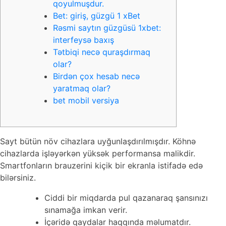
qoyulmuşdur.
Bet: giriş, güzgü 1 xBet
Rəsmi saytın güzgüsü 1xbet:
interfeysə baxış
Tətbiqi necə quraşdırmaq
olar?
Birdən çox hesab necə
yaratmaq olar?
bet mobil versiya
Sayt bütün növ cihazlara uyğunlaşdırılmışdır. Köhnə
cihazlarda işləyərkən yüksək performansa malikdir.
Smartfonların brauzerini kiçik bir ekranla istifadə edə
bilərsiniz.
Ciddi bir miqdarda pul qazanaraq şansınızı
sınamağa imkan verir.
İçəridə qaydalar haqqında məlumatdır.