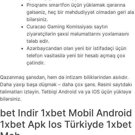
Proqramı smartfon üçün yükləmək qərarına
gəlsəniz, heç bir məhdudiyyət olmadan geri ala
bilərsiniz.
Curacao Gaming Komissiyası saytın
ziyarətçilərin şəxsi məlumatlarını yoxlamasını
tələb edir.
Azərbaycandan olan yeni bir istifadəçi üçün
telefon vasitəsilə yeni bir hesab açmaq çox
çətindir.
Qazanmaq şansdan, həm də intizam biliklərindən asılıdır.
Daha yaxşı başa düşmək – daha çox şans. Rəsmi saytdakı
təlimatları izləyin. Tətbiqi Android və ya iOS üçün yükləyə
bilərsiniz.
bet Indir 1xbet Mobil Android
1xbet Apk Ios Türkiyde 1xbet