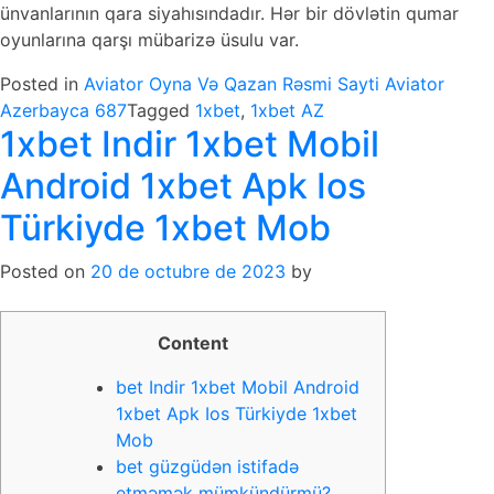
ünvanlarının qara siyahısındadır. Hər bir dövlətin qumar
oyunlarına qarşı mübarizə üsulu var.
Posted in
Aviator Oyna Və Qazan Rəsmi Sayti Aviator
Azerbayca 687
Tagged
1xbet
,
1xbet AZ
1xbet Indir 1xbet Mobil
Android 1xbet Apk Ios
Türkiyde 1xbet Mob
Posted on
20 de octubre de 2023
by
Content
bet Indir 1xbet Mobil Android
1xbet Apk Ios Türkiyde 1xbet
Mob
bet güzgüdən istifadə
etməmək mümkündürmü?