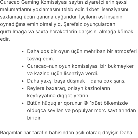
Curacao Gaming Komissiyası saytın ziyarətçilərin şəxsi
məlumatlarını yoxlamasını tələb edir. 1xbet lisenziyasını
saxlamaq üçün qanuna uyğundur. İşçilərin əsl insanın
oynadığına əmin olmalıyıq. Şərəfsiz oyunçulardan
qurtulmağa və saxta hərəkətlərin qarşısını almağa kömək
edir.
Daha xoş bir oyun üçün mehriban bir atmosferi
təşviq edin.
Curacao-nun oyun komissiyası bir bukmeyker
və kazino üçün lisenziya verdi.
Daha yaxşı başa düşmək – daha çox şans.
Rəylərə baxaraq, onlayn kazinoların
keyfiyyətinə diqqət yetirin.
Bütün hüquqlar qorunur © 1xBet ölkəmizdə
olduqca sevilən və populyar mərc saytlarından
biridir.
Rəqəmlər hər tərəfin bahisindən asılı olaraq dəyişir. Daha