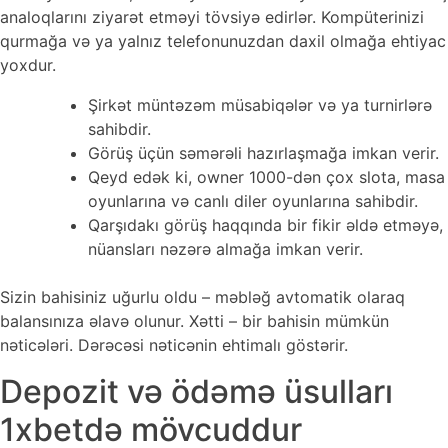
analoqlarını ziyarət etməyi tövsiyə edirlər. Kompüterinizi
qurmağa və ya yalnız telefonunuzdan daxil olmağa ehtiyac
yoxdur.
Şirkət müntəzəm müsabiqələr və ya turnirlərə
sahibdir.
Görüş üçün səmərəli hazırlaşmağa imkan verir.
Qeyd edək ki, owner 1000-dən çox slota, masa
oyunlarına və canlı diler oyunlarına sahibdir.
Qarşıdakı görüş haqqında bir fikir əldə etməyə,
nüansları nəzərə almağa imkan verir.
Sizin bahisiniz uğurlu oldu – məbləğ avtomatik olaraq
balansınıza əlavə olunur. Xətti – bir bahisin mümkün
nəticələri. Dərəcəsi nəticənin ehtimalı göstərir.
Depozit və ödəmə üsulları
1xbetdə mövcuddur