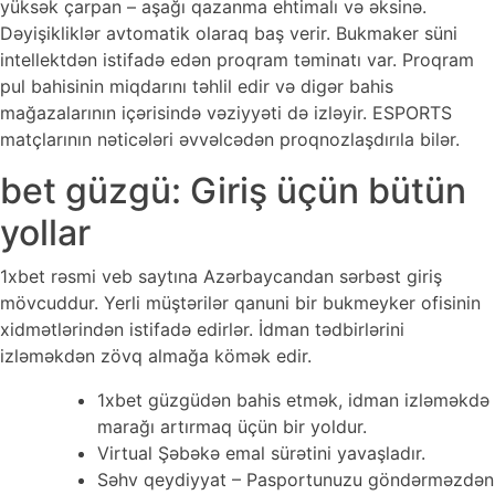
yüksək çarpan – aşağı qazanma ehtimalı və əksinə.
Dəyişikliklər avtomatik olaraq baş verir. Bukmaker süni
intellektdən istifadə edən proqram təminatı var. Proqram
pul bahisinin miqdarını təhlil edir və digər bahis
mağazalarının içərisində vəziyyəti də izləyir. ESPORTS
matçlarının nəticələri əvvəlcədən proqnozlaşdırıla bilər.
bet güzgü: Giriş üçün bütün
yollar
1xbet rəsmi veb saytına Azərbaycandan sərbəst giriş
mövcuddur. Yerli müştərilər qanuni bir bukmeyker ofisinin
xidmətlərindən istifadə edirlər. İdman tədbirlərini
izləməkdən zövq almağa kömək edir.
1xbet güzgüdən bahis etmək, idman izləməkdə
marağı artırmaq üçün bir yoldur.
Virtual Şəbəkə emal sürətini yavaşladır.
Səhv qeydiyyat – Pasportunuzu göndərməzdən