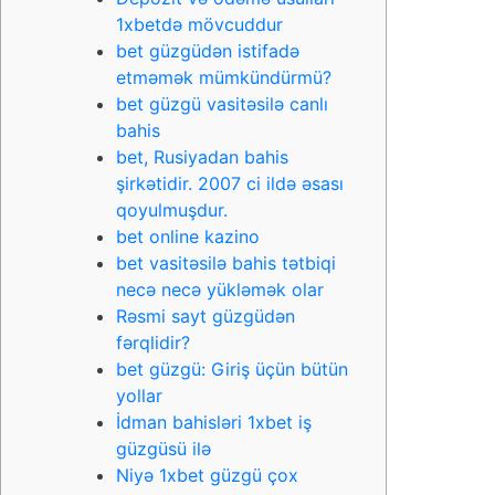
1xbetdə mövcuddur
bet güzgüdən istifadə
etməmək mümkündürmü?
bet güzgü vasitəsilə canlı
bahis
bet, Rusiyadan bahis
şirkətidir. 2007 ci ildə əsası
qoyulmuşdur.
bet online kazino
bet vasitəsilə bahis tətbiqi
necə necə yükləmək olar
Rəsmi sayt güzgüdən
fərqlidir?
bet güzgü: Giriş üçün bütün
yollar
İdman bahisləri 1xbet iş
güzgüsü ilə
Niyə 1xbet güzgü çox