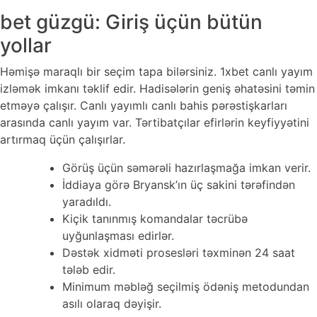
bet güzgü: Giriş üçün bütün
yollar
Həmişə maraqlı bir seçim tapa bilərsiniz. 1xbet canlı yayım
izləmək imkanı təklif edir. Hadisələrin geniş əhatəsini təmin
etməyə çalışır. Canlı yayımlı canlı bahis pərəstişkarları
arasında canlı yayım var. Tərtibatçılar efirlərin keyfiyyətini
artırmaq üçün çalışırlar.
Görüş üçün səmərəli hazırlaşmağa imkan verir.
İddiaya görə Bryansk’ın üç sakini tərəfindən
yaradıldı.
Kiçik tanınmış komandalar təcrübə
uyğunlaşması edirlər.
Dəstək xidməti prosesləri təxminən 24 saat
tələb edir.
Minimum məbləğ seçilmiş ödəniş metodundan
asılı olaraq dəyişir.