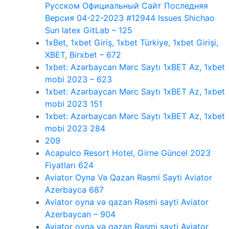
Русском Официальный Сайт Последняя
Версия 04-22-2023 #12944 Issues Shichao
Sun latex GitLab – 125
1xBet, 1xbet Giriş, 1xbet Türkiye, 1xbet Girişi,
XBET, Birxbet – 672
1xbet: Azərbaycan Mərc Saytı 1xBET Az, 1xbet
mobi 2023 – 623
1xbet: Azərbaycan Mərc Saytı 1xBET Az, 1xbet
mobi 2023 151
1xbet: Azərbaycan Mərc Saytı 1xBET Az, 1xbet
mobi 2023 284
209
Acapulco Resort Hotel, Girne Güncel 2023
Fiyatları 624
Aviator Oyna Və Qazan Rəsmi Sayti Aviator
Azerbayca 687
Aviator oyna və qazan Rəsmi sayti Aviator
Azerbaycan – 904
Aviator oyna və qazan Rəsmi sayti Aviator