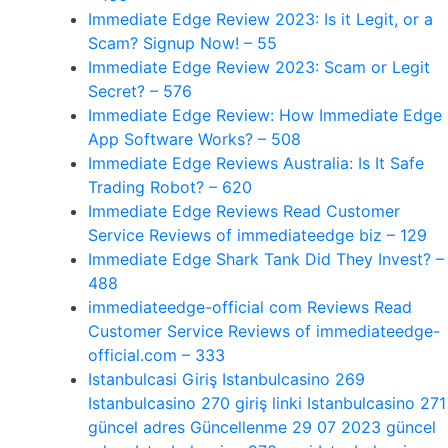
Immediate Edge Review 2023: Is it Legit, or a
Scam? Signup Now! – 55
Immediate Edge Review 2023: Scam or Legit
Secret? – 576
Immediate Edge Review: How Immediate Edge
App Software Works? – 508
Immediate Edge Reviews Australia: Is It Safe
Trading Robot? – 620
Immediate Edge Reviews Read Customer
Service Reviews of immediateedge biz – 129
Immediate Edge Shark Tank Did They Invest? –
488
immediateedge-official com Reviews Read
Customer Service Reviews of immediateedge-
official.com – 333
Istanbulcasi Giriş Istanbulcasino 269
Istanbulcasino 270 giriş linki Istanbulcasino 271
güncel adres Güncellenme 29 07 2023 güncel