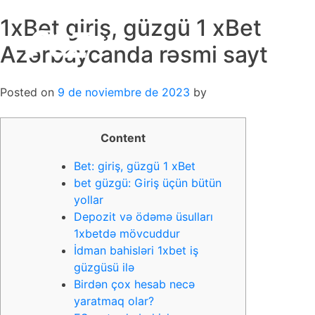
1xBet giriş, güzgü 1 xBet
Skip
to
Azərbaycanda rəsmi sayt
content
Posted on
9 de noviembre de 2023
by
Content
Bet: giriş, güzgü 1 xBet
bet güzgü: Giriş üçün bütün
yollar
Depozit və ödəmə üsulları
1xbetdə mövcuddur
İdman bahisləri 1xbet iş
güzgüsü ilə
Birdən çox hesab necə
yaratmaq olar?