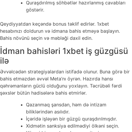
Quraşdırılmış söhbətlər hazırlanmış cavabları
göstərir.
Qeydiyyatdan keçəndə bonus təklif edirlər. 1xbet
hesabınızı doldurun və idmana bahis etməyə başlayın.
Bahis növünü seçin və məbləği daxil edin.
İdman bahisləri 1xbet iş güzgüsü
ilə
Əvvəlcədən strategiyalardan istifadə olunur. Buna görə bir
bahis etməzdən əvvəl Meta’nı öyrən. Hazırda hansı
qəhrəmanların güclü olduğunu yoxlayın. Təcrübəli fərdi
şəxslər bütün hadisələrə bahis etmirlər.
Qazanmaq şansdan, həm də intizam
biliklərindən asılıdır.
İçəridə işləyən bir güzgü quraşdırılmışdır.
Xidmətin sanksiya edilmədiyi ölkəni seçin.