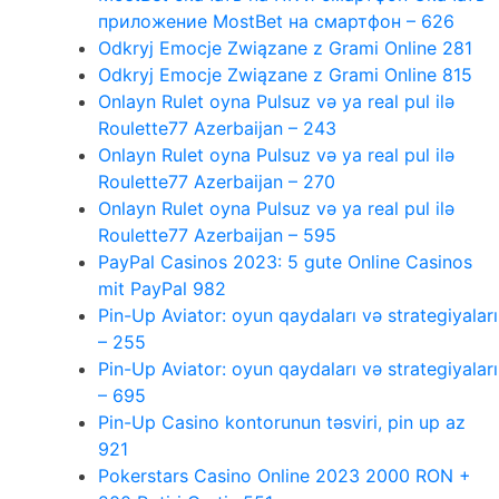
приложение MostBet на смартфон – 626
Odkryj Emocje Związane z Grami Online 281
Odkryj Emocje Związane z Grami Online 815
Onlayn Rulet oyna Pulsuz və ya real pul ilə
Roulette77 Azerbaijan – 243
Onlayn Rulet oyna Pulsuz və ya real pul ilə
Roulette77 Azerbaijan – 270
Onlayn Rulet oyna Pulsuz və ya real pul ilə
Roulette77 Azerbaijan – 595
PayPal Casinos 2023: 5 gute Online Casinos
mit PayPal 982
Pin-Up Aviator: oyun qaydaları və strategiyaları
– 255
Pin-Up Aviator: oyun qaydaları və strategiyaları
– 695
Pin-Up Casino kontorunun təsviri, pin up az
921
Pokerstars Casino Online 2023 2000 RON +