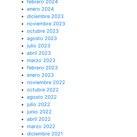
febrero 2024
enero 2024
diciembre 2023
noviembre 2023
octubre 2023
agosto 2023
julio 2023
abril 2023
marzo 2023
febrero 2023
enero 2023
noviembre 2022
octubre 2022
agosto 2022
julio 2022
junio 2022
abril 2022
marzo 2022
diciembre 2021