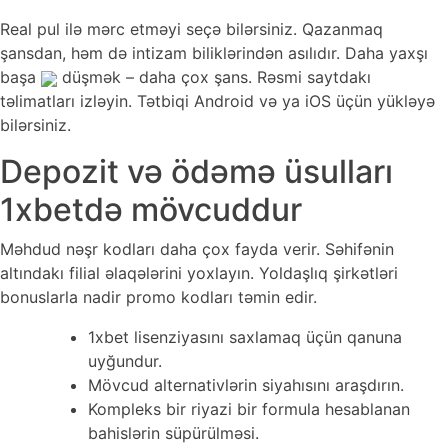
Real pul ilə mərc etməyi seçə bilərsiniz. Qazanmaq
şansdan, həm də intizam biliklərindən asılıdır. Daha yaxşı
başa
düşmək – daha çox şans. Rəsmi saytdakı
təlimatları izləyin. Tətbiqi Android və ya iOS üçün yükləyə
bilərsiniz.
Depozit və ödəmə üsulları
1xbetdə mövcuddur
Məhdud nəşr kodları daha çox fayda verir. Səhifənin
altındakı filial əlaqələrini yoxlayın. Yoldaşlıq şirkətləri
bonuslarla nadir promo kodları təmin edir.
1xbet lisenziyasını saxlamaq üçün qanuna
uyğundur.
Mövcud alternativlərin siyahısını araşdırın.
Kompleks bir riyazi bir formula hesablanan
bahislərin süpürülməsi.