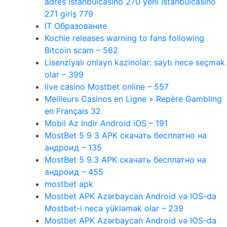
adres Istanbulcasino 270 yeni Istanbulcasino
271 giriş 779
IT Образование
Kochie releases warning to fans following
Bitcoin scam – 562
Lisenziyalı onlayn kazinolar: saytı necə seçmək
olar – 399
live casino Mostbet online – 557
Meilleurs Casinos en Ligne » Repère Gambling
en Français 32
Mobil Az Indir Android iOS – 191
MostBet 5 9 3 APK скачать бесплатно на
андроид – 135
MostBet 5 9.3 APK скачать бесплатно на
андроид – 455
mostbet apk
Mostbet APK Azərbaycan Android və IOS-da
Mostbet-i necə yükləmək olar – 239
Mostbet APK Azərbaycan Android və IOS-da