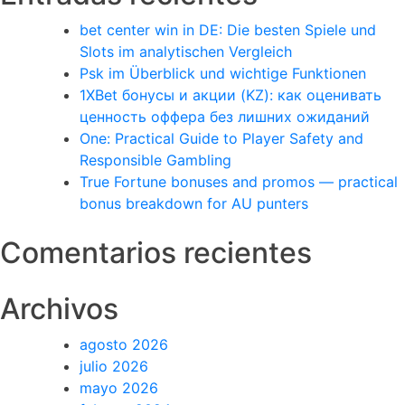
bet center win in DE: Die besten Spiele und
Slots im analytischen Vergleich
Psk im Überblick und wichtige Funktionen
1XBet бонусы и акции (KZ): как оценивать
ценность оффера без лишних ожиданий
One: Practical Guide to Player Safety and
Responsible Gambling
True Fortune bonuses and promos — practical
bonus breakdown for AU punters
Comentarios recientes
Archivos
agosto 2026
julio 2026
mayo 2026