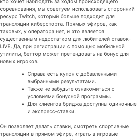
кто хочет наблюдать за ходом происходящего
соревнования, мы советуем использовать сторонний
ресурс Twitch, который больше подходит для
трансляции киберспорта. Прямых эфиров, как
таковых, у оператора нет, и это является
существенным недостатком для любителей ставок-
LIVE. Да, при регистрации с помощью мобильной
утилиты, беттор может претендовать на бонус для
новых игроков.
Справа есть купон с добавленными
выбранными результатами.
Также не забудьте ознакомиться с
условиями бонусной программы.
Для клиентов бриджа доступны одиночные
и экспресс-ставки.
Он позволяет делать ставки, смотреть спортивные
трансляции в прямом эфире, играть в игровые