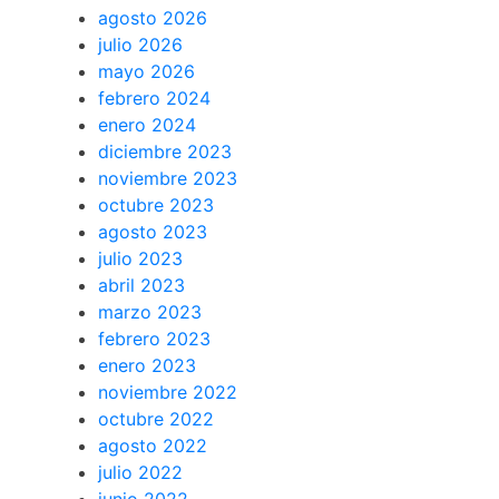
agosto 2026
julio 2026
mayo 2026
febrero 2024
enero 2024
diciembre 2023
noviembre 2023
octubre 2023
agosto 2023
julio 2023
abril 2023
marzo 2023
febrero 2023
enero 2023
noviembre 2022
octubre 2022
agosto 2022
julio 2022