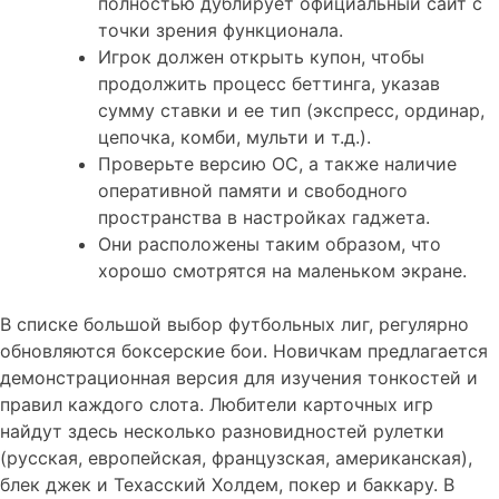
полностью дублирует официальный сайт с
точки зрения функционала.
Игрок должен открыть купон, чтобы
продолжить процесс беттинга, указав
сумму ставки и ее тип (экспресс, ординар,
цепочка, комби, мульти и т.д.).
Проверьте версию ОС, а также наличие
оперативной памяти и свободного
пространства в настройках гаджета.
Они расположены таким образом, что
хорошо смотрятся на маленьком экране.
В списке большой выбор футбольных лиг, регулярно
обновляются боксерские бои. Новичкам предлагается
демонстрационная версия для изучения тонкостей и
правил каждого слота. Любители карточных игр
найдут здесь несколько разновидностей рулетки
(русская, европейская, французская, американская),
блек джек и Техасский Холдем, покер и баккару. В