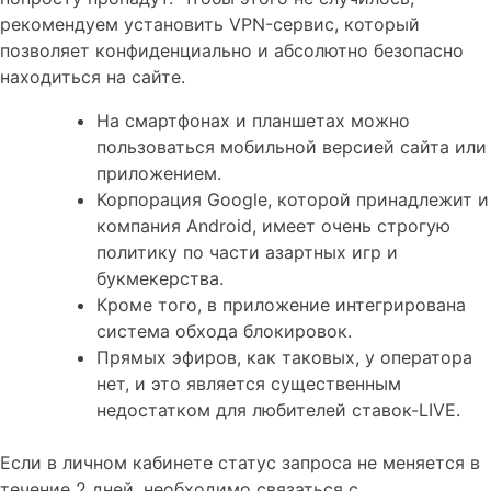
рекомендуем установить VPN-сервис, который
позволяет конфиденциально и абсолютно безопасно
находиться на сайте.
На смартфонах и планшетах можно
пользоваться мобильной версией сайта или
приложением.
Корпорация Google, которой принадлежит и
компания Android, имеет очень строгую
политику по части азартных игр и
букмекерства.
Кроме того, в приложение интегрирована
система обхода блокировок.
Прямых эфиров, как таковых, у оператора
нет, и это является существенным
недостатком для любителей ставок-LIVE.
Если в личном кабинете статус запроса не меняется в
течение 2 дней, необходимо связаться с