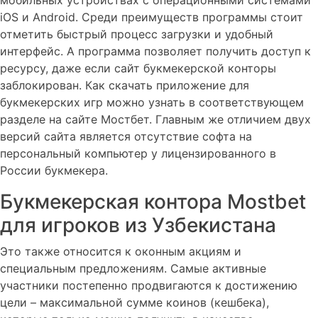
iOS и Android. Среди преимуществ программы стоит
отметить быстрый процесс загрузки и удобный
интерфейс. А программа позволяет получить доступ к
ресурсу, даже если сайт букмекерской конторы
заблокирован. Как скачать приложение для
букмекерских игр можно узнать в соответствующем
разделе на сайте Мостбет. Главным же отличием двух
версий сайта является отсутствие софта на
персональный компьютер у лицензированного в
России букмекера.
Букмекерская контора Mostbet
для игроков из Узбекистана
Это также относится к оконным акциям и
специальным предложениям. Самые активные
участники постепенно продвигаются к достижению
цели – максимальной сумме коинов (кешбека),