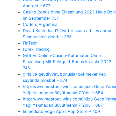
Android – 677
Casino Bonus ohne Einzahlung 2023 Neue Boni
im September 737
Codere Argentina
David Koch dead? Twitter scam ad lies about
Sunrise host death – 365
FinTech
Forex Trading
Gibt Es Online-Casino-Automaten Ohne
Einzahlung Mit Echtgeld-Bonus Im Jahr 2023
746
giris və qeydiyyat, bonuslar bukmeker veb
saytında mosbet – 374
http: www mostbet-wins.comünüzü Gece Yarısı
Yağı Yakmadan Büyütmenin 7 Yolu – 654
http: www mostbet-wins.comünüzü Gece Yarısı
Yağı Yakmadan Büyütmenin 7 Yolu – 887
‎Immediate Edge App i App Store – 409