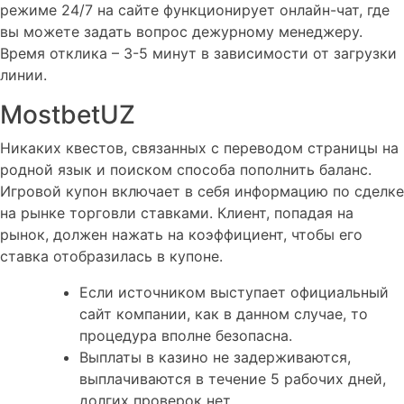
режиме 24/7 на сайте функционирует онлайн-чат, где
вы можете задать вопрос дежурному менеджеру.
Время отклика – 3-5 минут в зависимости от загрузки
линии.
MostbetUZ
Никаких квестов, связанных с переводом страницы на
родной язык и поиском способа пополнить баланс.
Игровой купон включает в себя информацию по сделке
на рынке торговли ставками. Клиент, попадая на
рынок, должен нажать на коэффициент, чтобы его
ставка отобразилась в купоне.
Если источником выступает официальный
сайт компании, как в данном случае, то
процедура вполне безопасна.
Выплаты в казино не задерживаются,
выплачиваются в течение 5 рабочих дней,
долгих проверок нет.