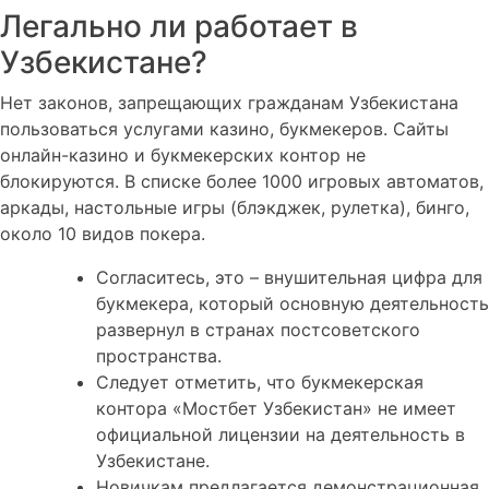
Легально ли работает в
Узбекистане?
Нет законов, запрещающих гражданам Узбекистана
пользоваться услугами казино, букмекеров. Сайты
онлайн-казино и букмекерских контор не
блокируются. В списке более 1000 игровых автоматов,
аркады, настольные игры (блэкджек, рулетка), бинго,
около 10 видов покера.
Согласитесь, это – внушительная цифра для
букмекера, который основную деятельность
развернул в странах постсоветского
пространства.
Следует отметить, что букмекерская
контора «Мостбет Узбекистан» не имеет
официальной лицензии на деятельность в
Узбекистане.
Новичкам предлагается демонстрационная