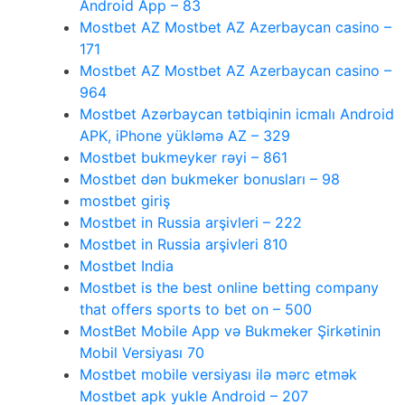
Android App – 83
Mostbet AZ Mostbet AZ Azerbaycan casino –
171
Mostbet AZ Mostbet AZ Azerbaycan casino –
964
Mostbet Azərbaycan tətbiqinin icmalı Android
APK, iPhone yükləmə AZ – 329
Mostbet bukmeyker rəyi – 861
Mostbet dən bukmeker bonusları – 98
mostbet giriş
Mostbet in Russia arşivleri – 222
Mostbet in Russia arşivleri 810
Mostbet India
Mostbet is the best online betting company
that offers sports to bet on – 500
MostBet Mobile App və Bukmeker Şirkətinin
Mobil Versiyası 70
Mostbet mobile versiyası ilə mərc etmək
Mostbet apk yukle Android – 207