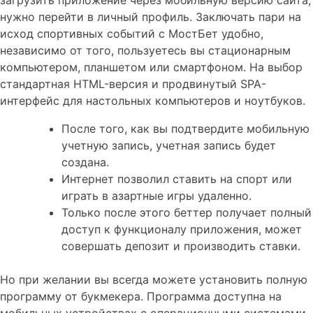
нужно перейти в личный профиль. Заключать пари на
исход спортивных событий с МостБет удобно,
независимо от того, пользуетесь вы стационарным
компьютером, планшетом или смартфоном. На выбор
стандартная HTML-версия и продвинутый SPA-
интерфейс для настольных компьютеров и ноутбуков.
После того, как вы подтвердите мобильную
учетную запись, учетная запись будет
создана.
Интернет позволил ставить на спорт или
играть в азартные игры удаленно.
Только после этого беттер получает полный
доступ к функционалу приложения, может
совершать депозит и производить ставки.
Но при желании вы всегда можете установить полную
программу от букмекера. Программа доступна на
мобильных устройствах с операционными системами