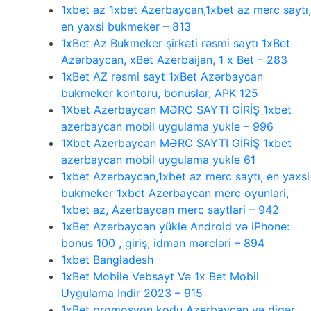
1xbet az 1xbet Azerbaycan,1xbet az merc saytı,
en yaxsi bukmeker – 813
1xBet Az Bukmeker şirkəti rəsmi saytı 1xBet
Azərbaycan, xBet Azerbaijan, 1 x Bet – 283
1xBet AZ rəsmi sayt 1xBet Azərbaycan
bukmeker kontoru, bonuslar, APK 125
1Xbet Azerbaycan MƏRC SAYTI GİRİŞ 1xbet
azerbaycan mobil uygulama yukle – 996
1Xbet Azerbaycan MƏRC SAYTI GİRİŞ 1xbet
azerbaycan mobil uygulama yukle 61
1xbet Azerbaycan,1xbet az merc saytı, en yaxsi
bukmeker 1xbet Azerbaycan merc oyunlari,
1xbet az, Azerbaycan merc saytlari – 942
1xBet Azərbaycan yükle Android və iPhone:
bonus 100 , giriş, idman mərcləri – 894
1xbet Bangladesh
1xBet Mobile Vebsayt Və 1x Bet Mobil
Uygulama Indir 2023 – 915
1xBet promosyon kodu Azerbaycan və digər