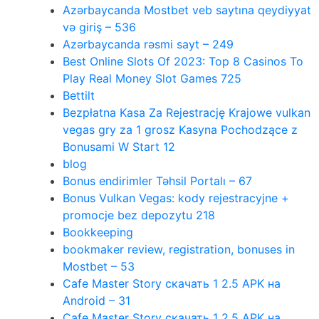
Azərbaycanda Mostbet veb saytına qeydiyyat
və giriş – 536
Azərbaycanda rəsmi sayt – 249
Best Online Slots Of 2023: Top 8 Casinos To
Play Real Money Slot Games 725
Bettilt
Bezpłatna Kasa Za Rejestrację Krajowe vulkan
vegas gry za 1 grosz Kasyna Pochodzące z
Bonusami W Start 12
blog
Bonus endirimler Təhsil Portalı – 67
Bonus Vulkan Vegas: kody rejestracyjne +
promocje bez depozytu 218
Bookkeeping
bookmaker review, registration, bonuses in
Mostbet – 53
Cafe Master Story скачать 1 2.5 APK на
Android – 31
Cafe Master Story скачать 1 2.5 APK на