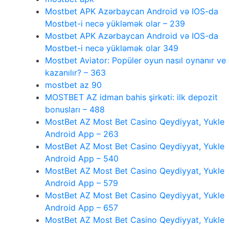
Mostbet APK Azərbaycan Android və IOS-da
Mostbet-i necə yükləmək olar – 239
Mostbet APK Azərbaycan Android və IOS-da
Mostbet-i necə yükləmək olar 349
Mostbet Aviator: Popüler oyun nasıl oynanır ve
kazanılır? – 363
mostbet az 90
MOSTBET AZ idman bahis şirkəti: ilk depozit
bonusları – 488
MostBet AZ Most Bet Casino Qeydiyyat, Yukle
Android App – 263
MostBet AZ Most Bet Casino Qeydiyyat, Yukle
Android App – 540
MostBet AZ Most Bet Casino Qeydiyyat, Yukle
Android App – 579
MostBet AZ Most Bet Casino Qeydiyyat, Yukle
Android App – 657
MostBet AZ Most Bet Casino Qeydiyyat, Yukle