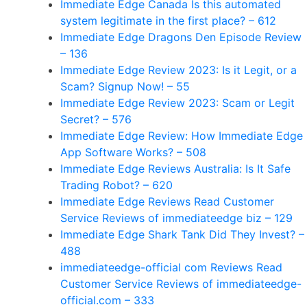
Immediate Edge Canada Is this automated
system legitimate in the first place? – 612
Immediate Edge Dragons Den Episode Review
– 136
Immediate Edge Review 2023: Is it Legit, or a
Scam? Signup Now! – 55
Immediate Edge Review 2023: Scam or Legit
Secret? – 576
Immediate Edge Review: How Immediate Edge
App Software Works? – 508
Immediate Edge Reviews Australia: Is It Safe
Trading Robot? – 620
Immediate Edge Reviews Read Customer
Service Reviews of immediateedge biz – 129
Immediate Edge Shark Tank Did They Invest? –
488
immediateedge-official com Reviews Read
Customer Service Reviews of immediateedge-
official.com – 333