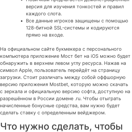
версия для изучения тонкостей и правил
каждого слота.
Все данные игроков защищены с помощью
128-битной SSL-системы и кодируются
прямо на входе.
На официальном сайте букмекера с персонального
компьютера приложение Мост бет на iOS можно будет
обнаружить в верхнем левом углу ресурса. Нажав на
символ Apple, пользователь перейдёт на страницу
загрузки. Стоит различать между собой оффшорную
версию приложения Mostbet, которую можно скачать
с зеркала и официальную версию софта, доступную на
разрешённом в России домене .ru. Чтобы отыграть
начисленные бонусные средства, вам нужно будет
сделать ставку с определенным вейджером.
Что нужно сделать, чтобы