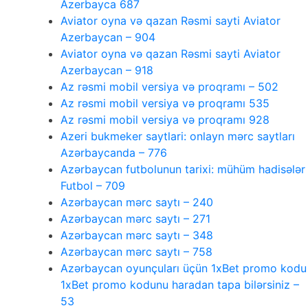
Azerbayca 687
Aviator oyna və qazan Rəsmi sayti Aviator
Azerbaycan – 904
Aviator oyna və qazan Rəsmi sayti Aviator
Azerbaycan – 918
Az rəsmi mobil versiya və proqramı – 502
Az rəsmi mobil versiya və proqramı 535
Az rəsmi mobil versiya və proqramı 928
Azeri bukmeker saytlari: onlayn mərc saytları
Azərbaycanda – 776
Azərbaycan futbolunun tarixi: mühüm hadisələr
Futbol – 709
Azərbaycan mərc saytı – 240
Azərbaycan mərc saytı – 271
Azərbaycan mərc saytı – 348
Azərbaycan mərc saytı – 758
Azərbaycan oyunçuları üçün 1xBet promo kodu
1xBet promo kodunu haradan tapa bilərsiniz –
53