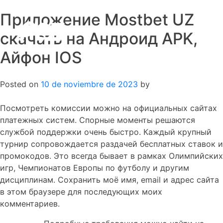
Приложение Mostbet UZ
Skip
to
скачать на Андроид APK,
content
Айфон IOS
Posted on
10 de noviembre de 2023
by
Посмотреть комиссии можно на официальных сайтах
платежных систем. Спорные моменты решаются
службой поддержки очень быстро. Каждый крупный
турнир сопровождается раздачей бесплатных ставок и
промокодов. Это всегда бывает в рамках Олимпийских
игр, Чемпионатов Европы по футболу и другим
дисциплинам. Сохранить моё имя, email и адрес сайта
в этом браузере для последующих моих
комментариев.