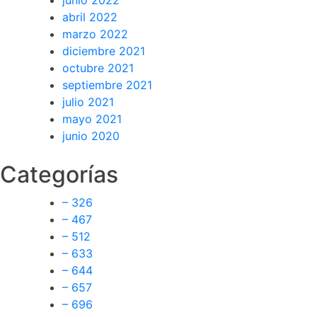
junio 2022
abril 2022
marzo 2022
diciembre 2021
octubre 2021
septiembre 2021
julio 2021
mayo 2021
junio 2020
Categorías
– 326
– 467
– 512
– 633
– 644
– 657
– 696