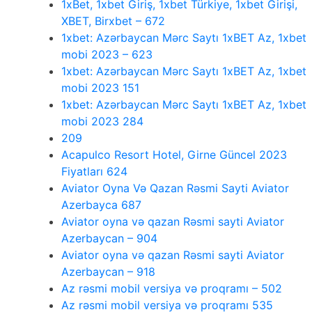
1xBet, 1xbet Giriş, 1xbet Türkiye, 1xbet Girişi,
XBET, Birxbet – 672
1xbet: Azərbaycan Mərc Saytı 1xBET Az, 1xbet
mobi 2023 – 623
1xbet: Azərbaycan Mərc Saytı 1xBET Az, 1xbet
mobi 2023 151
1xbet: Azərbaycan Mərc Saytı 1xBET Az, 1xbet
mobi 2023 284
209
Acapulco Resort Hotel, Girne Güncel 2023
Fiyatları 624
Aviator Oyna Və Qazan Rəsmi Sayti Aviator
Azerbayca 687
Aviator oyna və qazan Rəsmi sayti Aviator
Azerbaycan – 904
Aviator oyna və qazan Rəsmi sayti Aviator
Azerbaycan – 918
Az rəsmi mobil versiya və proqramı – 502
Az rəsmi mobil versiya və proqramı 535