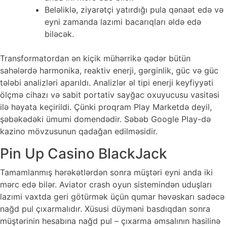
Beləliklə, ziyarətçi yatırdığı pula qənaət edə və
eyni zamanda lazımi bacarıqları əldə edə
biləcək.
Transformatordan ən kiçik mühərrikə qədər bütün
sahələrdə harmonika, reaktiv enerji, gərginlik, güc və güc
tələbi analizləri aparıldı. Analizlər əl tipi enerji keyfiyyəti
ölçmə cihazı və sabit portativ sayğac oxuyucusu vasitəsi
ilə həyata keçirildi. Çünki proqram Play Marketdə deyil,
şəbəkədəki ümumi domendədir. Səbəb Google Play-də
kazino mövzusunun qadağan edilməsidir.
Pin Up Casino BlackJack
Tamamlanmış hərəkətlərdən sonra müştəri eyni anda iki
mərc edə bilər. Aviator crash oyun sistemindən uduşları
lazımi vaxtda geri götürmək üçün qumar həvəskarı sadəcə
nağd pul çıxarmalıdır. Xüsusi düyməni basdıqdan sonra
müştərinin hesabına nağd pul – çıxarma əmsalının hasilinə