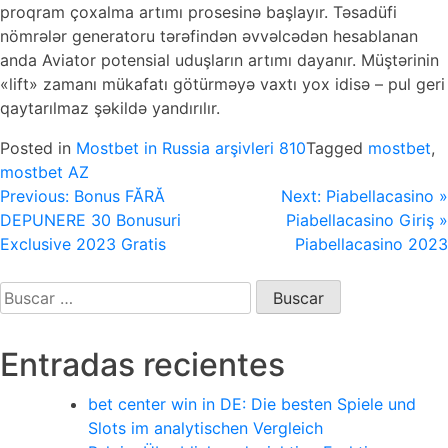
proqram çoxalma artımı prosesinə başlayır. Təsadüfi
nömrələr generatoru tərəfindən əvvəlcədən hesablanan
anda Aviator potensial uduşların artımı dayanır. Müştərinin
«lift» zamanı mükafatı götürməyə vaxtı yox idisə – pul geri
qaytarılmaz şəkildə yandırılır.
Posted in
Mostbet in Russia arşivleri 810
Tagged
mostbet
,
mostbet AZ
Navegación
Previous:
Bonus FĂRĂ
Next:
Piabellacasino »
DEPUNERE 30 Bonusuri
Piabellacasino Giriş »
de
Exclusive 2023 Gratis
Piabellacasino 2023
entradas
Buscar:
Entradas recientes
bet center win in DE: Die besten Spiele und
Slots im analytischen Vergleich