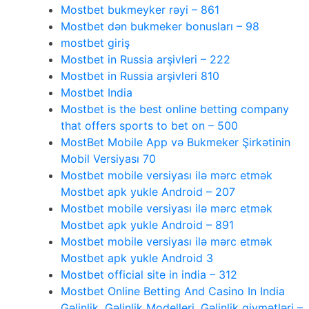
Mostbet bukmeyker rəyi – 861
Mostbet dən bukmeker bonusları – 98
mostbet giriş
Mostbet in Russia arşivleri – 222
Mostbet in Russia arşivleri 810
Mostbet India
Mostbet is the best online betting company
that offers sports to bet on – 500
MostBet Mobile App və Bukmeker Şirkətinin
Mobil Versiyası 70
Mostbet mobile versiyası ilə mərc etmək
Mostbet apk yukle Android – 207
Mostbet mobile versiyası ilə mərc etmək
Mostbet apk yukle Android – 891
Mostbet mobile versiyası ilə mərc etmək
Mostbet apk yukle Android 3
Mostbet official site in india – 312
Mostbet Online Betting And Casino In India
Gəlinlik, Gəlinlik Modelleri, Gəlinlik qiymətləri –