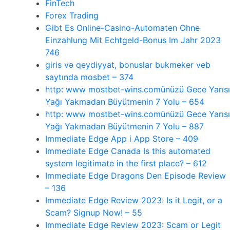
FinTech
Forex Trading
Gibt Es Online-Casino-Automaten Ohne
Einzahlung Mit Echtgeld-Bonus Im Jahr 2023
746
giris və qeydiyyat, bonuslar bukmeker veb
saytında mosbet – 374
http: www mostbet-wins.comünüzü Gece Yarısı
Yağı Yakmadan Büyütmenin 7 Yolu – 654
http: www mostbet-wins.comünüzü Gece Yarısı
Yağı Yakmadan Büyütmenin 7 Yolu – 887
‎Immediate Edge App i App Store – 409
Immediate Edge Canada Is this automated
system legitimate in the first place? – 612
Immediate Edge Dragons Den Episode Review
– 136
Immediate Edge Review 2023: Is it Legit, or a
Scam? Signup Now! – 55
Immediate Edge Review 2023: Scam or Legit