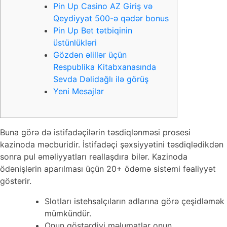
Pin Up Casino AZ Giriş və
Qeydiyyat 500-ə qədər bonus
Pin Up Bet tətbiqinin
üstünlükləri
Gözdən əlillər üçün
Respublika Kitabxanasında
Sevda Dəlidağlı ilə görüş
Yeni Mesajlar
Buna görə də istifadəçilərin təsdiqlənməsi prosesi
kazinoda məcburidir. İstifadəçi şəxsiyyətini təsdiqlədikdən
sonra pul əməliyyatları reallaşdıra bilər. Kazinoda
ödənişlərin aparılması üçün 20+ ödəmə sistemi fəaliyyət
göstərir.
Slotları istehsalçıların adlarına görə çeşidləmək
mümkündür.
Onun göstərdiyi məlumatlar onun