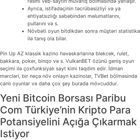
rəsmi veb-saytın müvafiq bölməsində yerləşir.
Ayrıca, istifadəçinin təcrübəsizliyi və ya
ehtiyatsızlığı səbəbindən məlumatlarını,
pullarını və s.
Növbəti oyun bitdikdən sonra müştəri statistika
ilə tanış ola bilər.
Pin Up AZ klassik kazino həvəskarlarına blekcek, rulet,
bakkara, poker, binqo və s. VulkanBET özünü geniş oyun
seçimi ilə çoxfunksiyalı sayt kimi təqdim edir. İdman
mərcləri, bir neçə növ onlayn kazinolar, TVBet bölməsində
canlı oyunlar və daha çox şey burada mövcuddur.
Yeni Bitcoin Borsası Paribu
Com Türkiye’nin Kripto Para
Potansiyelini Açığa Çıkarmak
Istiyor