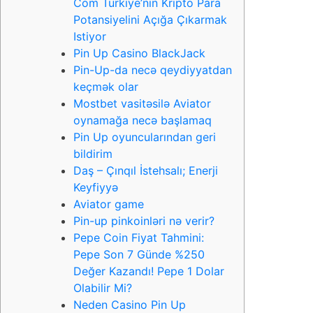
Com Türkiye’nin Kripto Para
Potansiyelini Açığa Çıkarmak
Istiyor
Pin Up Casino BlackJack
Pin-Up-da necə qeydiyyatdan
keçmək olar
Mostbet vasitəsilə Aviator
oynamağa necə başlamaq
Pin Up oyuncularından geri
bildirim
Daş – Çınqıl İstehsalı; Enerji
Keyfiyyə
Aviator game
Pin-up pinkoinləri nə verir?
Pepe Coin Fiyat Tahmini:
Pepe Son 7 Günde %250
Değer Kazandı! Pepe 1 Dolar
Olabilir Mi?
Neden Casino Pin Up